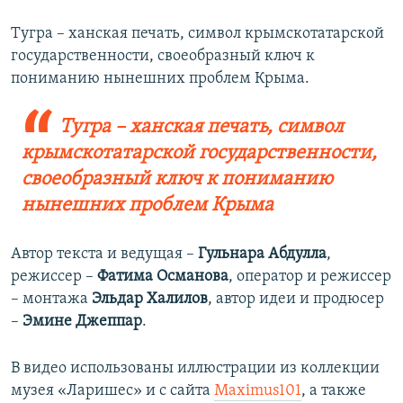
Тугра – ханская печать, символ крымскотатарской
государственности, своеобразный ключ к
пониманию нынешних проблем Крыма.
Тугра – ханская печать, символ
крымскотатарской государственности,
своеобразный ключ к пониманию
нынешних проблем Крыма
Автор текста и ведущая –
Гульнара Абдулла
,
режиссер –
Фатима Османова
, оператор и режиссер
– монтажа
Эльдар Халилов
, автор идеи и продюсер
–
Эмине Джеппар
.
В видео использованы иллюстрации из коллекции
музея «Ларишес» и с сайта
Maximus101
, а также