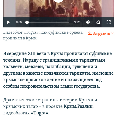
ПРИСОЕДИНЯЙТЕСЬ!
ПОБЕДИТЕЛЕЙ НЕ СУДЯТ?
КРЫМ.НЕПОКОРЕННЫЙ
0:00
3:22
ELIFBE
Видеоблог «Tugra»: Как суфийские ордена
УКРАИНСКАЯ ПРОБЛЕМА КРЫМА
Загрузить
проникли в Крым
Все сайты RFE/RL
В середине XIII века в Крым проникают суфийские
течения. Наряду с традиционными тарикатами
хальвети, мевлеви, накшбанди, гульшени и
другими в ханстве появляются тарикаты, имеющие
крымское происхождение и находящиеся под
особым покровительством главы государства.
Драматические страницы истории Крыма и
крымских татар – в проекте
Крым.Реалии
,
видеоблогах
«Tugra»
.