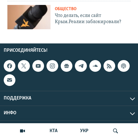
ОБЩЕСТВО
Что делать, если сайт
Крым.Реалии заблокировали?
ПРИСОЕДИНЯЙТЕСЬ!
ПОДДЕРЖКА
ИНФО
UTC+3
Copyright Крым.Реалии, 2026 | Все права защищены.
КТА
УКР