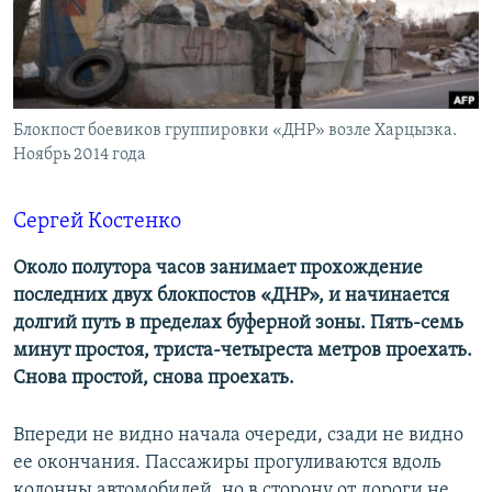
ПРИСОЕДИНЯЙТЕСЬ!
ПОБЕДИТЕЛЕЙ НЕ СУДЯТ?
КРЫМ.НЕПОКОРЕННЫЙ
ELIFBE
Блокпост боевиков группировки «ДНР» возле Харцызка.
УКРАИНСКАЯ ПРОБЛЕМА КРЫМА
Ноябрь 2014 года
Все сайты RFE/RL
Сергей Костенко
Около полутора часов занимает прохождение
последних двух блокпостов «ДНР», и начинается
долгий путь в пределах буферной зоны. Пять-семь
минут простоя, триста-четыреста метров проехать.
Снова простой, снова проехать.
Впереди не видно начала очереди, сзади не видно
ее окончания. Пассажиры прогуливаются вдоль
колонны автомобилей, но в сторону от дороги не