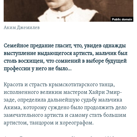
ПРИСОЕДИНЯЙТЕСЬ!
ПОБЕДИТЕЛЕЙ НЕ СУДЯТ?
КРЫМ.НЕПОКОРЕННЫЙ
ELIFBE
Аким Джемилев
УКРАИНСКАЯ ПРОБЛЕМА КРЫМА
Семейное предание гласит, что, увидев однажды
Все сайты RFE/RL
выступление выдающегося артиста, мальчик был
столь восхищен, что сомнений в выборе будущей
профессии у него не было…
Красота и страсть крымскотатарского танца,
исполненного великим мастером Хайри Эмир-
заде, определила дальнейшую судьбу мальчика
Акима, которому суждено было продолжить дело
замечательного артиста и самому стать большим
артистом, танцором и хореографом.