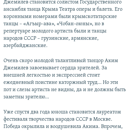
Джемилев становится солистом Государственного
ансамбля танца Крыма Театра оперы и балета. Его
коронными номерами были крымскотатарские
танцы – «Агъыр-ава», «Чобан-оюны», но в
репертуаре молодого артиста были и танцы
народов СССР – грузинские, армянские,
азербайджанские.
Очень скоро молодой талантливый танцор Аким
Джемилев завоевывает сердца зрителей. За
внешней легкостью и экспрессией стоит
ежедневный поистине каторжный труд… Но эти
пот и слезы артиста не видны, да и не должны быть
заметны зрителю…
Уже спустя два года юноша становится лауреатом
фестиваля творчества народов СССР в Москве.
Победа окрылила и воодушевила Акима. Впрочем,