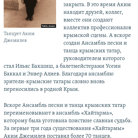
закрыта. В это время Аким
находит друзей, коллег,
вместе они создают
коллектив профессионалов
Танцует Аким
крымской сцены. А вскоре
Джемилев
создан Ансамбль песни и
танца крымских татар,
руководителем которого
стал Ильяс Бахшиш, а балетмейстерами Усеин
Баккал и Энвер Алиев. Благодаря ансамблю
зрители-крымские татары словно вновь
переносились в родной Крым.
Вскоре Ансамбль песни и танца крымских татар
переименовывают в ансамбль «Хайтарма»,
которому была уготована поистине славная судьба.
За первые три года существования «Хайтармы»
Аким Джемилев поставил более 70 танцев.