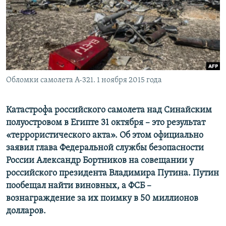
ПРИСОЕДИНЯЙТЕСЬ!
ПОБЕДИТЕЛЕЙ НЕ СУДЯТ?
КРЫМ.НЕПОКОРЕННЫЙ
ELIFBE
УКРАИНСКАЯ ПРОБЛЕМА КРЫМА
Все сайты RFE/RL
Обломки самолета А-321. 1 ноября 2015 года
Катастрофа российского самолета над Синайским
полуостровом в Египте 31 октября – это результат
«террористического акта». Об этом официально
заявил глава Федеральной службы безопасности
России Александр Бортников на совещании у
российского президента Владимира Путина. Путин
пообещал найти виновных, а ФСБ –
вознаграждение за их поимку в 50 миллионов
долларов.