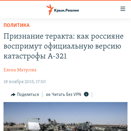
Доступность
ссылки
Вернуться
ПОЛИТИКА
к
НОВОСТИ
Признание теракта: как россияне
основному
СПЕЦПРОЕКТЫ
содержанию
воспримут официальную версию
ВОДА
Вернутся
ГРУЗ 200
катастрофы А-321
к
ИСТОРИЯ
КАРТА ВОЕННЫХ ОБЪЕКТОВ КРЫМА
главной
Елена Матусова
ЕЩЕ
11 ЛЕТ ОККУПАЦИИ КРЫМА. 11 ИСТОРИЙ СОПРОТИВЛЕНИЯ
навигации
Вернутся
18 ноября 2015, 17:50
РАДІО СВОБОДА
ИНТЕРАКТИВ
к
КАК ОБОЙТИ БЛОКИРОВКУ
ИНФОГРАФИКА
Поделиться
Читать без VPN
поиску
ТЕЛЕПРОЕКТ КРЫМ.РЕАЛИИ
Українською
СОВЕТЫ ПРАВОЗАЩИТНИКОВ
Qırımtatar
ПРОПАВШИЕ БЕЗ ВЕСТИ