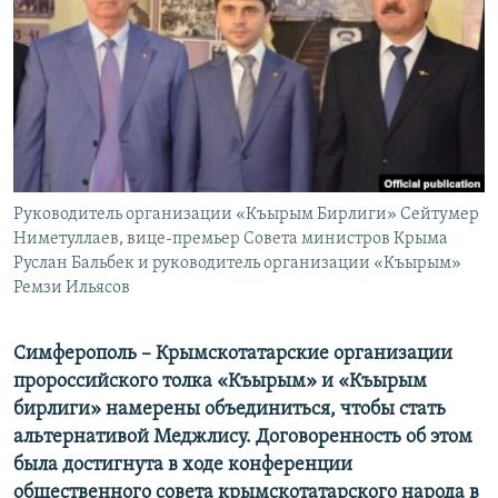
ПРИСОЕДИНЯЙТЕСЬ!
ПОБЕДИТЕЛЕЙ НЕ СУДЯТ?
КРЫМ.НЕПОКОРЕННЫЙ
ELIFBE
УКРАИНСКАЯ ПРОБЛЕМА КРЫМА
Все сайты RFE/RL
Руководитель организации «Къырым Бирлиги» Сейтумер
Ниметуллаев, вице-премьер Совета министров Крыма
Руслан Бальбек и руководитель организации «Къырым»
Ремзи Ильясов
Симферополь – Крымскотатарские организации
пророссийского толка
«Къырым» и «Къырым
бирлиги» намерены объединиться, чтобы стать
альтернативой Меджлису. Договоренность об этом
была достигнута в ходе конференции
общественного совета крымскотатарского народа в