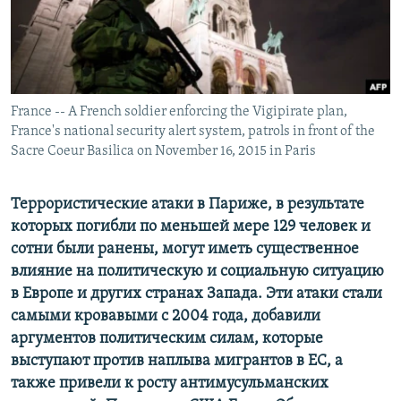
ПРИСОЕДИНЯЙТЕСЬ!
ПОБЕДИТЕЛЕЙ НЕ СУДЯТ?
КРЫМ.НЕПОКОРЕННЫЙ
ELIFBE
France -- A French soldier enforcing the Vigipirate plan,
УКРАИНСКАЯ ПРОБЛЕМА КРЫМА
France's national security alert system, patrols in front of the
Все сайты RFE/RL
Sacre Coeur Basilica on November 16, 2015 in Paris
Террористические атаки в Париже, в результате
которых погибли по меньшей мере 129 человек и
сотни были ранены, могут иметь существенное
влияние на политическую и социальную ситуацию
в Европе и других странах Запада. Эти атаки стали
самыми кровавыми с 2004 года, добавили
аргументов политическим силам, которые
выступают против наплыва мигрантов в ЕС, а
также привели к росту антимусульманских