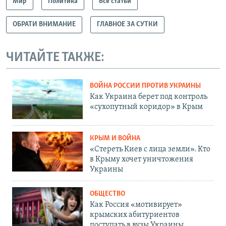
Мир
Политика
Все статьи
ОБРАТИ ВНИМАНИЕ
ГЛАВНОЕ ЗА СУТКИ
ЧИТАЙТЕ ТАКЖЕ:
ВОЙНА РОССИИ ПРОТИВ УКРАИНЫ
Как Украина берет под контроль
«сухопутный коридор» в Крым
КРЫМ И ВОЙНА
«Стереть Киев с лица земли». Кто
в Крыму хочет уничтожения
Украины
ОБЩЕСТВО
Как Россия «мотивирует»
крымских абитуриентов
поступать в вузы Украины