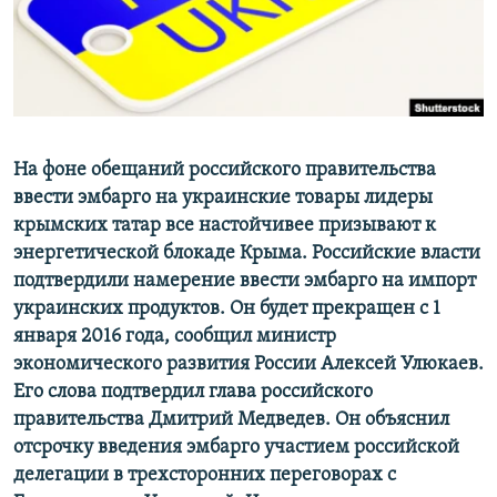
ПРИСОЕДИНЯЙТЕСЬ!
ПОБЕДИТЕЛЕЙ НЕ СУДЯТ?
КРЫМ.НЕПОКОРЕННЫЙ
ELIFBE
УКРАИНСКАЯ ПРОБЛЕМА КРЫМА
Все сайты RFE/RL
На фоне обещаний российского правительства
ввести эмбарго на украинские товары лидеры
крымских татар все настойчивее призывают к
энергетической блокаде Крыма. Российские власти
подтвердили намерение ввести эмбарго на импорт
украинских продуктов. Он будет прекращен с 1
января 2016 года, сообщил министр
экономического развития России Алексей Улюкаев.
Его слова подтвердил глава российского
правительства Дмитрий Медведев. Он объяснил
отсрочку введения эмбарго участием российской
делегации в трехсторонних переговорах с