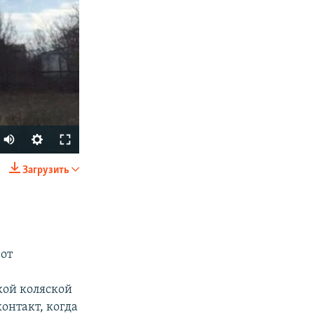
Загрузить
SHARE
 от
кой коляской
контакт, когда
px
width