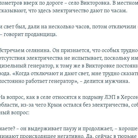
лометров вверх по дороге – село Викторовка. В местно
казывают, что здесь электричество дают по часам.
 свет был, дали на несколько часов, потом отключили 
– говорит продавщица.
Встречаем селянина. Он признается, что особых трудно
отсутствия электричества не испытывает, поскольку и
дизельный генератор, к тому же в Викторовке постоянн
вода. «Когда отключают и дают свет, мне трудно сказат
постоянно работает генератор», – делится мужчина.
На вопрос, как в селе относятся к подрыву ЛЭП в Херсо
области, из-за чего Крым остался без электричества, с
чный вопрос:
маете? – он выдерживает паузу и продолжает, – хороше
имают происходящее негативно. Да, сейчас в тюрьме