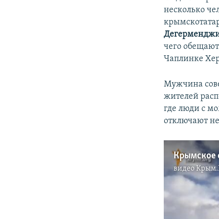
несколько че
крымскотата
Дегермендж
чего обещают
Чаплинке Хер
Мужчина сове
жителей расп
где люди с мо
отключают не
Крымское с
видео
Крым.