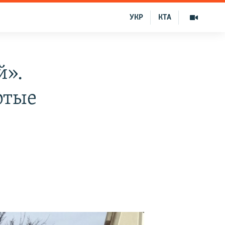
УКР
КТА
й».
ртые