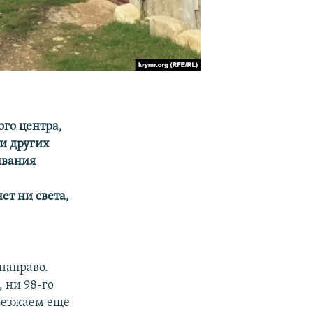
ого центра,
и других
ивания
ет ни света,
 направо.
, ни 98-го
роезжаем еще