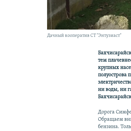
Дачный кооператив СТ "Энтузиаст"
Бахчисарайск
тем плачевне
крупных насе
полуострова 
электричества
ни воды, ни г
Бахчисарайск
Дорога Симфер
Обращаем вним
бензина. Толь