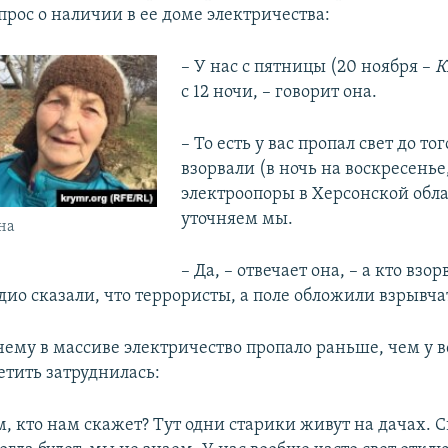
прос о наличии в ее доме электричества:
– У нас с пятницы (20 ноября –
К
с 12 ночи, – говорит она.
– То есть у вас пропал свет до тог
взорвали (в ночь на воскресенье
электроопоры в Херсонской обла
уточняем мы.
на
– Да, – отвечает она, – а кто взор
дио сказали, что террористы, а поле обложили взрывча
чему в массиве электричество пропало раньше, чем у в
тить затруднилась:
, кто нам скажет? Тут одни старики живут на дачах. С