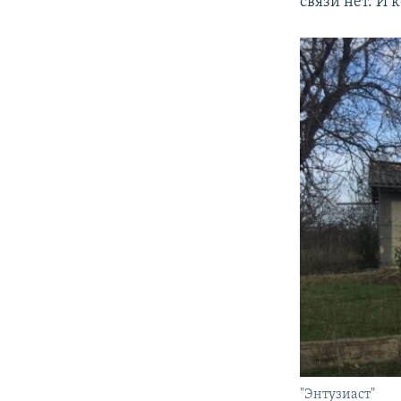
связи нет. И 
"Энтузиаст"