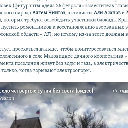
ловек (фигуранты «дела 26 февраля» заместитель гла
рского народа
Ахтем Чийгоз
, активисты
Али Асанов
и
и
, которых требуют освободить участники блокады Кры
 пустить ремонтников к восстановлению взорванных э
сонской области –
КР
), но почему из-за этого должны в
тует проехаться дальше, чтобы поинтересоваться мн
оложенного в селе Маловидное дачного кооператива «
мента поселения живут без воды и газа, а электричест
 только, когда взрывают электроопоры.
ело четвертые сутки без света (видео)
EMB
Реалии