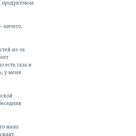
м продуктовом
– ничего,
стей из-за
меет
о есть газа и
ь, у меня
нской
обеседник
го мало.
 сидят