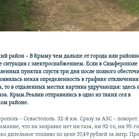
ий район – В Крыму чем дальше от города или районн
е ситуация с электроснабжением. Если в Симферополе 
ленных пунктах спустя три дня после полного обесточ
появилась некая определенность в графике отключения
, то в отдаленных местах картина удручающая: здесь н
аза. Крым.Реалии отправились в одно из таких сел в
ом районе.
ополь – Севастополь. 32-й км. Сразу за АЗС – поворот
ание, что на заправке нет ни газа, ни 92-го, ни 95-го
ко дизельное топливо по цене 37,49 рублей за литр. П