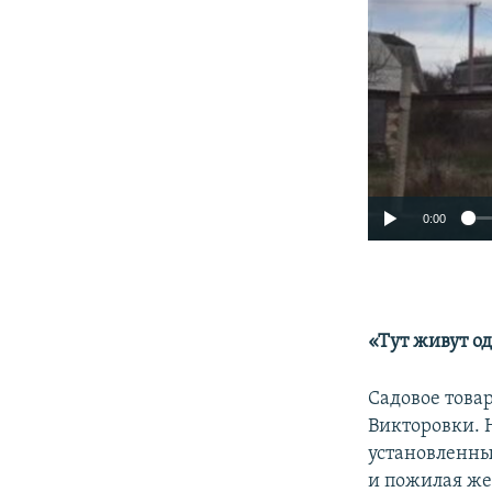
0:00
«Тут живут о
Садовое това
Викторовки. Н
установленны
и пожилая ж