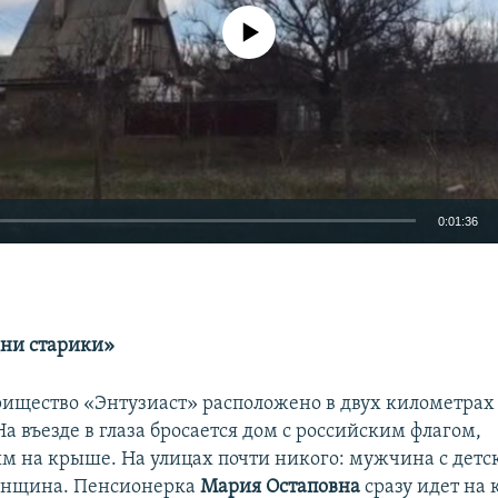
No media source currently available
0:01:36
EMBED
дни старики»
рищество «Энтузиаст» расположено в двух километрах
а въезде в глаза бросается дом с российским флагом,
м на крыше. На улицах почти никого: мужчина с детс
енщина. Пенсионерка
Мария Остаповна
сразу идет на 