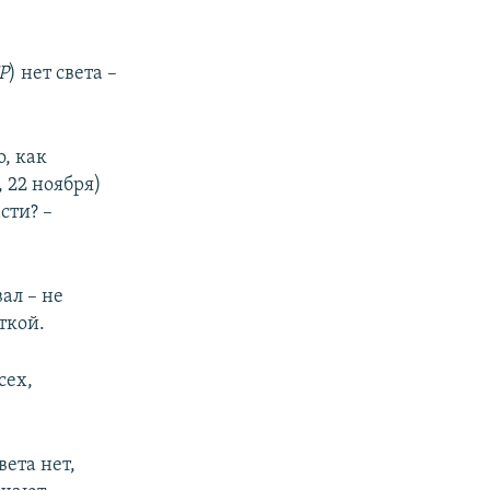
Р
) нет света –
о, как
, 22 ноября)
сти? –
вал – не
ткой.
сех,
вета нет,