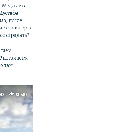
вы Меджлиса
Мустафа
ма, после
лектроопор в
се страдать?
ением
Энтузиаст»,
во там
ED
SHARE