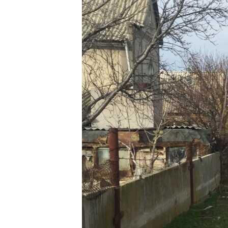
ПОБЕДИТЕЛЕЙ НЕ СУДЯТ?
КРЫМ.НЕПОКОРЕННЫЙ
ELIFBE
УКРАИНСКАЯ ПРОБЛЕМА КРЫМА