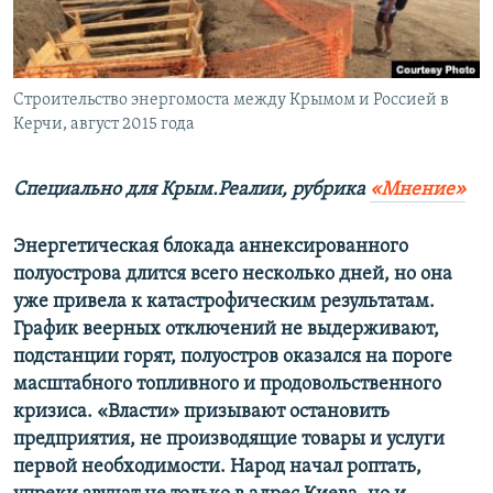
ПРИСОЕДИНЯЙТЕСЬ!
ПОБЕДИТЕЛЕЙ НЕ СУДЯТ?
КРЫМ.НЕПОКОРЕННЫЙ
ELIFBE
Строительство энергомоста между Крымом и Россией в
Керчи, август 2015 года
УКРАИНСКАЯ ПРОБЛЕМА КРЫМА
Все сайты RFE/RL
Специально для Крым.Реалии, рубрика
«Мнение»
Энергетическая блокада аннексированного
полуострова длится всего несколько дней, но она
уже привела к катастрофическим результатам.
График веерных отключений не выдерживают,
подстанции горят, полуостров оказался на пороге
масштабного топливного и продовольственного
кризиса. «Власти» призывают остановить
предприятия, не производящие товары и услуги
первой необходимости. Народ начал роптать,