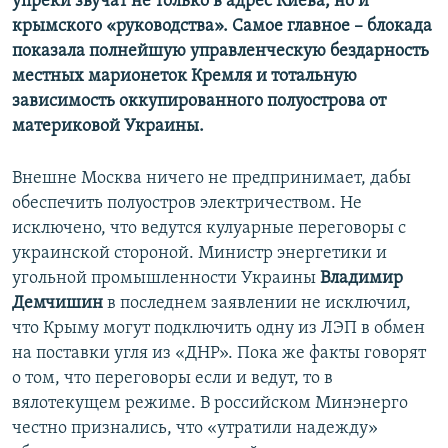
упреки звучат не только в адрес Киева, но и
крымского «руководства». Самое главное – блокада
показала полнейшую управленческую бездарность
местных марионеток Кремля и тотальную
зависимость оккупированного полуострова от
материковой Украины.
Внешне Москва ничего не предпринимает, дабы
обеспечить полуостров электричеством. Не
исключено, что ведутся кулуарные переговоры с
украинской стороной. Министр энергетики и
угольной промышленности Украины
Владимир
Демчишин
в последнем заявлении не исключил,
что Крыму могут подключить одну из ЛЭП в обмен
на поставки угля из «ДНР». Пока же факты говорят
о том, что переговоры если и ведут, то в
вялотекущем режиме. В российском Минэнерго
честно признались, что «утратили надежду»