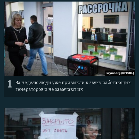
ПРИСОЕДИНЯЙТЕСЬ!
ПОБЕДИТЕЛЕЙ НЕ СУДЯТ?
КРЫМ.НЕПОКОРЕННЫЙ
ELIFBE
УКРАИНСКАЯ ПРОБЛЕМА КРЫМА
Все сайты RFE/RL
1
За неделю люди уже привыкли к звуку работающих
генераторов и не замечают их