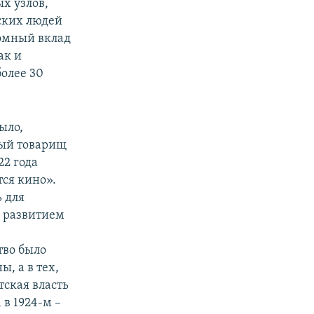
х узлов,
тских людей
ромный вклад
ак и
олее 30
ыло,
ный товарищ
22 года
тся кино».
 для
 развитием
тво было
, а в тех,
тская власть
 в 1924-м –