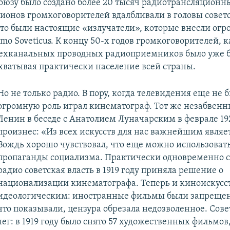
оюзу было создано более 20 тысяч радиотрансляционны
лионов громкоговорителей вдалбливали в головы сове
Это были настоящие «излучатели», которые внесли ог
mo Soveticus. К концу 50-х годов громкоговорителей, к
ехканальных проводных радиоприемников было уже б
хватывая практически население всей страны.
Но не только радио. В пору, когда телевидения еще не б
огромную роль играл кинематограф. Тот же незабвен
Ленин в беседе с Анатолием Луначарским в феврале 19
произнес: «Из всех искусств для нас важнейшим являе
Вождь хорошо чувствовал, что еще можно использовать
пропаганды социализма. Практически одновременно с
радио советская власть в 1919 году приняла решение о
национализации кинематографа. Теперь и киноискусс
идеологическим: иностранные фильмы были запрещены
что показывали, цензура обрезала недозволенное. Сове
ег: в 1919 году было снято 57 художественных фильмов,