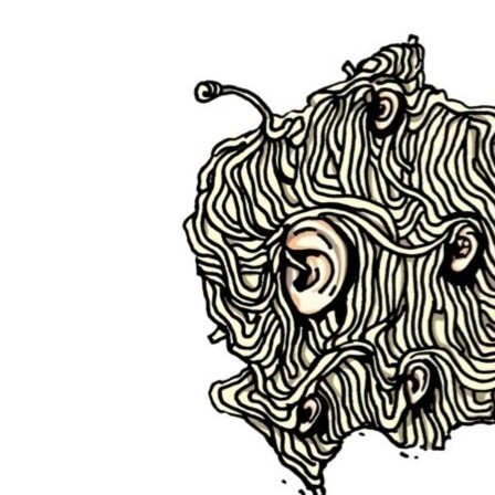
ПОБЕДИТЕЛЕЙ НЕ СУДЯТ?
КРЫМ.НЕПОКОРЕННЫЙ
ELIFBE
УКРАИНСКАЯ ПРОБЛЕМА КРЫМА