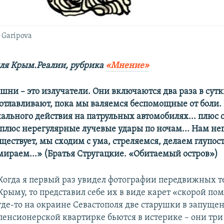
l Garipova
ля Крым.Реалии, рубрика
«Мнение»
ашни – это излучатели. Они включаются два раза в сутк
с отлавливают, пока мы валяемся беспомощные от боли
кального действия на патрульных автомобилях... плюс
 плюс нерегулярные лучевые удары по ночам... Нам не
ществует, мы сходим с ума, стреляемся, делаем глупост
мираем...» (Братья Стругацкие. «Обитаемый остров»)
Когда я первый раз увидел фотографии передвижных т
Крыму, то представил себе их в виде карет «скорой пом
где-то на окраине Севастополя две старушки в запуще
пенсионерской квартирке бьются в истерике – они три