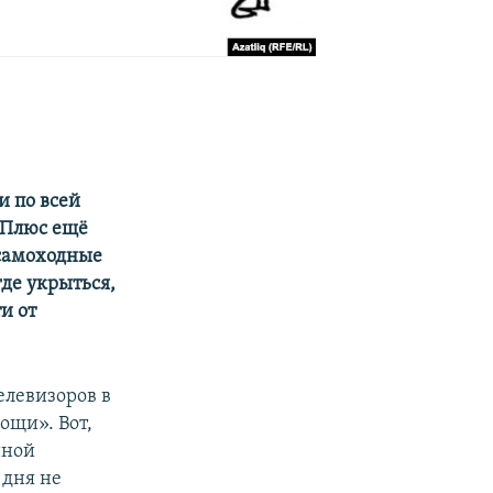
и по всей
. Плюс ещё
 самоходные
где укрыться,
и от
елевизоров в
ощи». Вот,
нной
 дня не