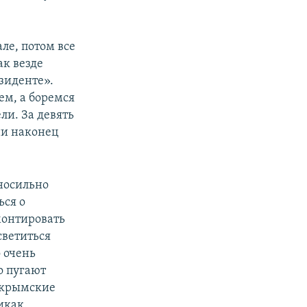
ле, потом все
ак везде
зиденте».
ем, а боремся
ли. За девять
ни наконец
носильно
ься о
монтировать
светиться
 очень
о пугают
е крымские
икак.