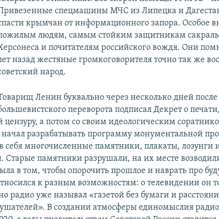
Привезенные спецмашины МЧС из Липецка и Дагеста
спасти крымчан от информационного запора. Особое в
пожилым людям, самым стойким защитникам сакраль
Херсонеса и почитателям российского вождя. Они помн
лет назад жестяные громкоговорителя точно так же в
советский народ.
Товарищ Ленин буквально через несколько дней после
большевистского переворота подписал Декрет о печати
 цензуру, а потом со своим идеологическим соратник
начал разрабатывать программу монументальной пр
 себя многочисленные памятники, плакаты, лозунги 
. Старые памятники разрушали, на их месте возводил
ыла в том, чтобы опорочить прошлое и наврать про бу
тносился к разным возможностям: о телевидении он то
но радио уже называл «газетой без бумаги и расстояни
ушателей». В создании атмосферы единомыслия радио