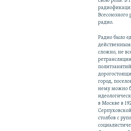
свою роль. В 
радиофикации
Всесоюзного 
радио.
Радио было е
действенным 
сложно, не вс
ретрансляции
политзанятий.
дорогостоящи
город, посело
нему можно б
идеологическ
в Москве в 19
Серпуховской
столбов с ру
социалистичес