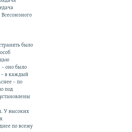
 задача
редача
м Всесоюзного
странять было
пособ
ощью
 – оно было
 – в каждый
снее – по
о под
 установлены
и
ы. У высоких
ах
днее по всему