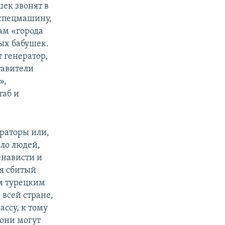
ек звонят в
 спецмашину,
ам «города
ых бабушек.
 генератор,
тавители
»,
таб и
раторы или,
рло людей,
нависти и
яя сбитый
м турецким
 всей стране,
ссу, к тому
они могут