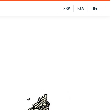
УКР
КТА