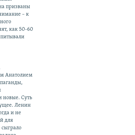
на призваны
нимание – к
ного
ят, как 50-60
оспитывали
,
ом Анатолием
опаганды,
и
и новые. Суть
дущее. Ленин
гда и не
й для
 сыграло