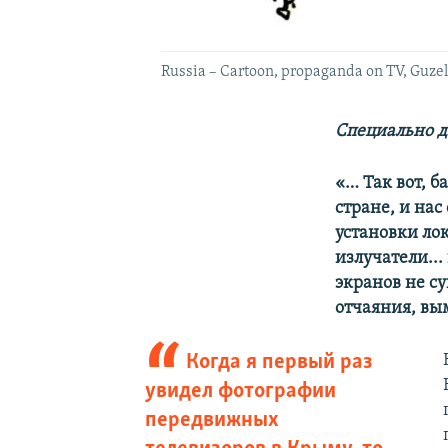
Russia – Cartoon, propaganda on TV, Guze
Специально д
«… Так вот, б
стране, и на
установки ло
излучатели...
экранов не су
отчаяния, вы
Когда я первый раз
увидел фотографии
передвижных