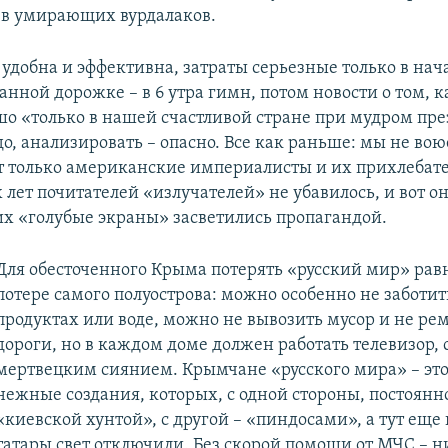
 в умирающих вурдалаков.
удобна и эффективна, затраты серьезные только в нача
анной дорожке – в 6 утра гимн, потом новости о том, к
ошо «только в нашей счастливой стране при мудром пре
о, анализировать – опасно. Все как раньше: мы не вою
т только американские империалисты и их прихлебате
 лет почитателей «излучателей» не убавилось, и вот о
их «голубые экраны» засветились пропагандой.
Для обесточенного Крыма потерять «русский мир» рав
потере самого полуострова: можно особенно не заботит
продуктах или воде, можно не вывозить мусор и не ре
дороги, но в каждом доме должен работать телевизор, 
мертвецким сиянием. Крымчане «русского мира» – это
нежные создания, которых, с одной стороны, постоянн
«киевской хунтой», с другой – «пиндосами», а тут ещ
татары свет отключили. Без скорой помощи от МЧС – н