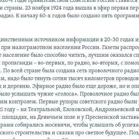
1920-е годы правительством Советской России ставится
 страны. 23 ноября 1924 года вышла в эфир первая пе
радио. К началу 60-х годов было создано пять програм
динственным источником информации в 20-30 годах и
при малограмотном населении России. Газеты распро
е население было способно читать, лучшим оказался с
 пропаганды – во-первых, по радио, во-вторых, с пом
 По всей стране была создана сеть проволочного радио
м, надо было тянуть сотни тысяч километров проводов
к и деревню. Эфирное радио было еще дороже, но и опа
ыло услышать чужие «голоса». Проволочное радио был
им контролем. Первые рупоры советского радио были
21 году – на Театральной, Елоховской, Андроньевской 
 площадях, на Девичьем поле и у Пресненской застав
порами собирались москвичи, чтобы услышать об успех
кого строительства и сказки про светлое будущее. Поз