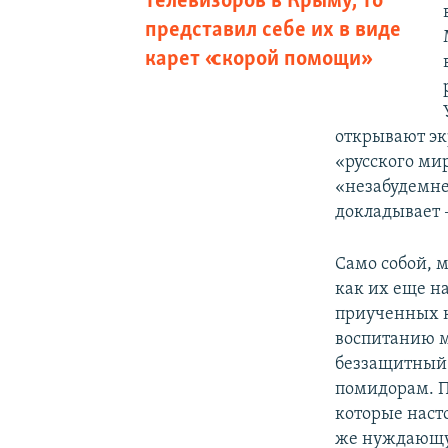
телевизоров в Крыму, то
представил себе их в виде
карет «скорой помощи»
открывают эк
«русского ми
«незабудемне
докладывает 
Само собой, 
как их еще на
приученных к
воспитанию м
беззащитный 
помидорам. П
которые наст
же нуждающую