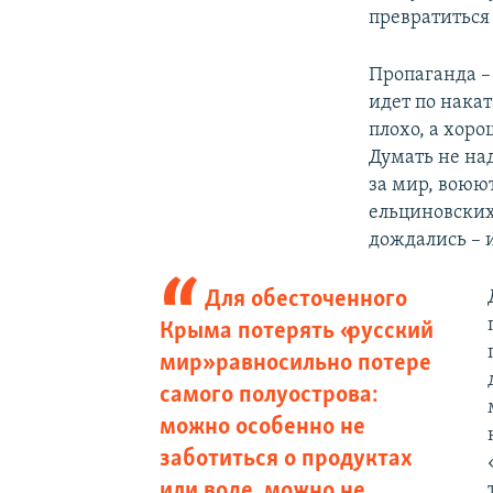
превратиться
Пропаганда – 
идет по накат
плохо, а хор
Думать не над
за мир, воюю
ельциновских
дождались – 
Для обесточенного
Крыма потерять «русский
мир» равносильно потере
самого полуострова:
можно особенно не
заботиться о продуктах
или воде, можно не