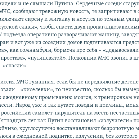
видели и не слышали Путина. Сердечные соседи старуш
МЧС, сообщают тревожную новость, те запрыгивают в
включают сирену и мигалку и несутся по темным улиц
русской славы», чтобы спасти двух пропагандозависим
У подъезда оперативно разворачивают машину, заводят
ран и вот уже из соседних домов подтягиваются предс
ра», как сомнамбулы, бормоча про себя – «дедывоевали
простим», «путинсвятой». Полковник МЧС звонит в ш
– «спасли»!
миссия МЧС гуманная: если бы не передвижные дегене
звали – «киселевки», то неизвестно, сколько бы выме
 ежедневному промыванию мозгов, к тренировкам не
ести. Народ уже и так путает поводы и причины, мен
российский самолет-нарушитель на месть несчастны
ятнадцать лет как Путин восстановил «излучатели» по
ойчиво, круглосуточно восстанавливают безропотную ма
ся в ежедневной подпитке, излучении, без которого 