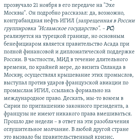
прозвучало 21 ноября в его передаче на "Эхе
Москвы". Он подробно рассказал: да, возможно,
контрабандная нефть ИГИЛ (
запрещенная в России
группировка "Исламское государство". –
РС
)
реализуется на турецкой границе, но основным
бенефициаром является правительство Асада при
полной финансовой и дипломатической поддержке
России. В частности, МИД в течение длительного
времени, по крайней мере, до визита Олланда в
Москву, осуществлял крышевание этих промыслов,
выступал против ударов французской авиации по
промыслам ИГИЛ, ссылаясь формально на
международное право. Дескать, мы-то воюем в
Сирии по приглашению законного президента, а
французы не имеют никакого права вмешиваться.
Прошло две недели – в ответ на эти разоблачения
оглушительное молчание. В любой другой стране
это вызвало бы правительственный кризис,