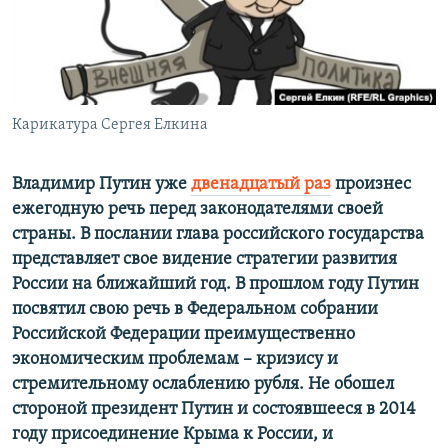
ПРИСОЕДИНЯЙТЕСЬ!
ПОБЕДИТЕЛЕЙ НЕ СУДЯТ?
КРЫМ.НЕПОКОРЕННЫЙ
ELIFBE
Карикатура Сергея Елкина
УКРАИНСКАЯ ПРОБЛЕМА КРЫМА
Все сайты RFE/RL
Владимир Путин уже
двенадцатый раз
произнес
ежегодную речь перед законодателями своей
страны. В послании глава российского государства
представляет свое видение стратегии развития
России на ближайший год. В прошлом году Путин
посвятил свою речь в Федеральном собрании
Российской Федерации преимущественно
экономическим проблемам – кризису и
стремительному ослаблению рубля. Не обошел
стороной президент Путин и состоявшееся в 2014
году присоединение Крыма к России, и