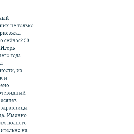
нный
ших не только
приезжал
о сейчас? 53-
к
Игорь
его года
ил
ности, из
к и
шено
 очевидный
месяцев
ы здравницы
ода. Именно
им полного
чительно на