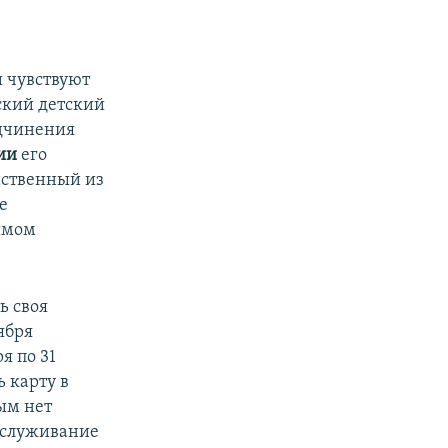
и чувствуют
ский детский
одчинения
ии
его
нственный из
е
имом
ь своя
ября
я по 31
 карту в
ым нет
обслуживание