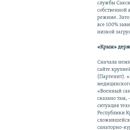
службы Сакск
собственной 
режиме. Зато
все 100% зав
низкой загру
«Крым» держи
Сначала немн
сайте крупне
(Партенит). 
медицинског
«Военный сан
сказано там,
ситуация тех
Республики Кр
сложившейся
санаторно-ку