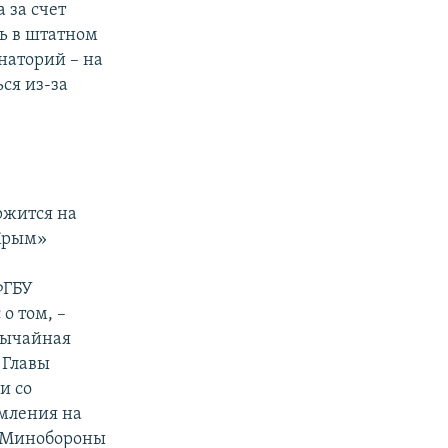
 за счет
ь в штатном
наторий – на
ся из-за
ржится на
«Крым»
ФГБУ
о том, –
вычайная
 Главы
и со
мления на
» Минобороны