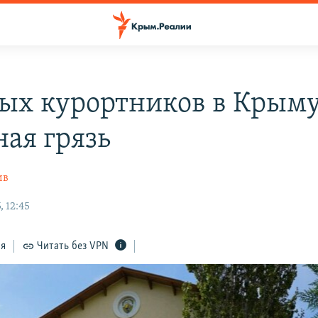
ых курортников в Крым
ная грязь
ив
 12:45
ся
Читать без VPN