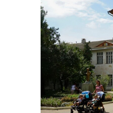
ПОБЕДИТЕЛЕЙ НЕ СУДЯТ?
КРЫМ.НЕПОКОРЕННЫЙ
ELIFBE
УКРАИНСКАЯ ПРОБЛЕМА КРЫМА