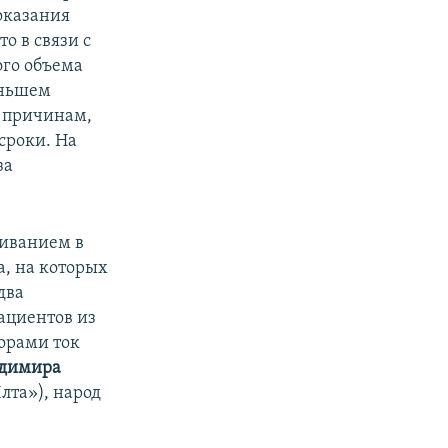
 оказания
о в связи с
ого объема
еньшем
я причинам,
сроки. На
за
чиванием в
а, на которых
два
ациентов из
орами ток
димира
лта»), народ