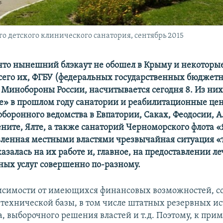
о детского клинического санатория, сентябрь 2015
 что нынешний блэкаут не обошел в Крыму и некоторы
сего их, ФГБУ (федеральных государственных бюджет
Минобороны России, насчитывается сегодня 8. Из них 
» в прошлом году санатории и реабилитационные це
оборонного ведомства в Евпатории, Саках, Феодосии, А
ените, Ялте, а также санаторий Черноморского флота «
вленная местными властями чрезвычайная ситуация «
азалась на их работе и, главное, на предоставлении л
ных услуг совершенно по-разному.
исимости от имеющихся финансовых возможностей, с
технической базы, в том числе штатных резервных и
, выборочного решения властей и т.д. Поэтому, к прим