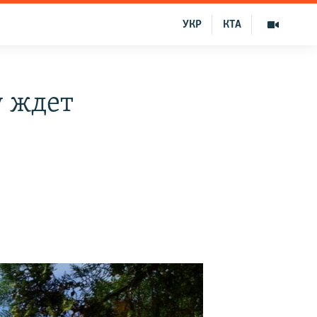
УКР
КТА
у ждет