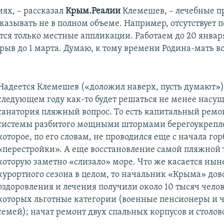
иях, – рассказал
Крым.Реалии
Клемешев, – лечебные п
азывать не в полном объеме. Например, отсутствует п
тся только местные аппликации. Работаем до 20 января
рыв до 1 марта. Думаю, к тому времени Родина-мать в
Надеется Клемешев («доложил наверх, пусть думают»),
следующем году как-то будет решаться не менее насу
санатория пляжный вопрос. То есть капитальный ремо
системы разбитого мощными штормами берегоукрепл
которое, по его словам, не проводился еще с начала го
«перестройки». А еще восстановление самой пляжной 
которую заметно «слизало» море. Что же касается ны
курортного сезона в целом, то начальник «Крыма» дов
оздоровления и лечения получили около 10 тысяч челов
которых льготные категории (военные пенсионеры и 
семей); начат ремонт двух спальных корпусов и столов