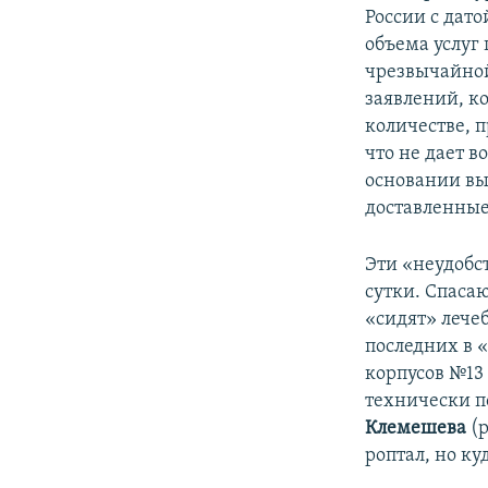
России с дато
объема услуг
чрезвычайной
заявлений, к
количестве, 
что не дает 
основании вы
доставленные
Эти «неудобс
сутки. Спаса
«сидят» лече
последних в 
корпусов №13
технически п
Клемешева
(р
роптал, но ку