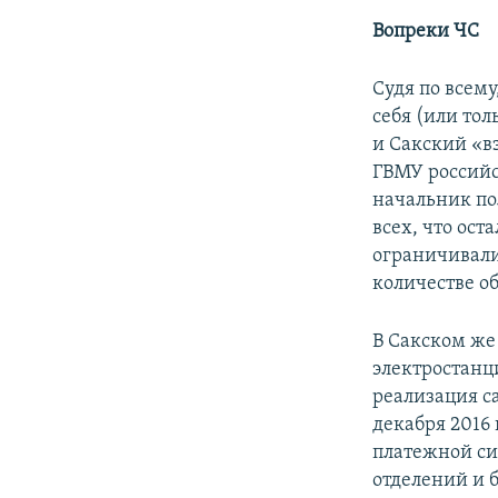
Вопреки ЧС
Судя по всему
себя (или то
и Сакский «в
ГВМУ российс
начальник п
всех, что ост
ограничивали
количестве о
В Сакском же
электростанци
реализация са
декабря 2016
платежной си
отделений и 