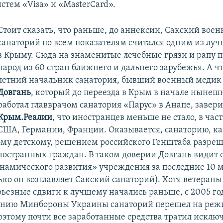
стем «Visa» и «MasterCard».
Стоит сказать, что раньше, до аннексии, Сакский вое
санаторий по всем показателям считался одним из луч
в Крыму. Сюда на знаменитые лечебные грязи и рапу 
народ из 60 стран ближнего и дальнего зарубежья. А чт
летний начальник санатория, бывший военный меди
Довгань
, который до переезда в Крым в начале нынешн
работал главврачом санатория «Парус» в Анапе, завер
Крым.Реалии
, что иностранцев меньше не стало, в част
США, Германии, Франции. Оказывается, санаторию, ка
му детскому, решением российского Генштаба разре
остранных граждан. В таком доверии Довгань видит
инамического развития» учреждения за последние 10 
ько он возглавляет Сакский санаторий). Хотя ветеран
ерьезные сдвиги к лучшему начались раньше, с 2005 г
шению Минбороны Украины санаторий перешел на реж
поэтому почти все заработанные средства тратил исклю