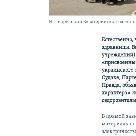
На территории Евпаторийского военног
Естественно,
здравницы. В
учреждений) 
«присвоенные
украинского 
Судаке, Парт
Правда, объя
характера» ск
оздоровитель
В прямой зав
материально-
электричества