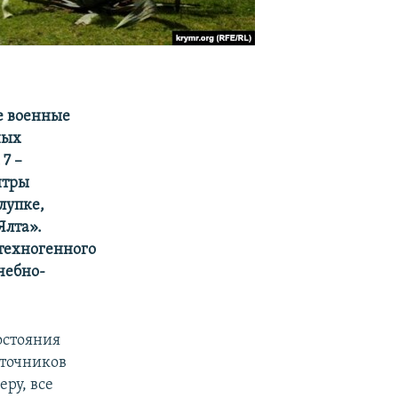
е военные
ных
7 –
нтры
лупке,
Ялта».
техногенного
ечебно-
остояния
сточников
еру, все