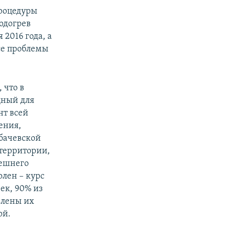
роцедуры
одогрев
 2016 года, а
се проблемы
 что в
щный для
нт всей
ения,
рбачевской
территории,
нешнего
олен – курс
ек, 90% из
члены их
ой.