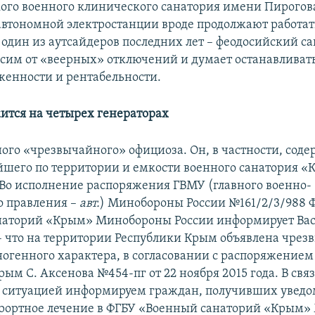
ого военного клинического санатория имени Пирогова
автономной электростанции вроде продолжают работат
 один из аутсайдеров последних лет – феодосийский са
исим от «веерных» отключений и думает останавливать
женности и рентабельности.
тся на четырех генераторах
ого «чрезвычайного» официоза. Он, в частности, соде
йшего по территории и емкости военного санатория 
«Во исполнение распоряжения ГВМУ (главного военно-
о правления –
авт.
) Минобороны России №161/2/3/988 
аторий «Крым» Минобороны России информирует Вас 
 – что на территории Республики Крым объявлена чрез
ногенного характера, в согласовании с распоряжением
ым С. Аксенова №454-пг от 22 ноября 2015 года. В связ
 ситуацией информируем граждан, получивших уведо
рортное лечение в ФГБУ «Военный санаторий «Крым