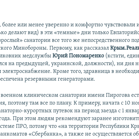
, более или менее уверенно и комфортно чувствовали 
лько делают вид) в эти «темные» дни только Евпаторий
зрослый» санатории все того же непосредственного п
кого Минобороны. Первому, как рассказал
Крым.Реал
олковник медслужбы
Юрий Пономаренко
(кстати, еди
ался на предыдущей, украинской, должности), ни дня н
 электроснабжение. Кроме того, здравница в необход
беспечена резервными генераторами.
 военном клиническом санатории имени Пирогова ест
я, поэтому там все по плану. К примеру, начата с 10 но
наторно-курортных путевок на период заезда с 1 январ
 года. При этом людям рекомендуют заранее изготовить
стеме ПРО, потому что «на территории Республики Кр
банкоматов «Сбербанка», а также не осуществляется 