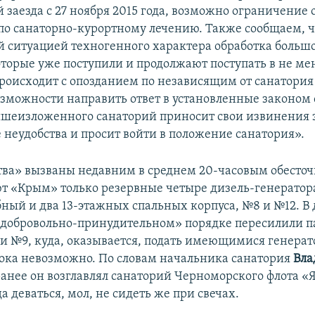
й заезда с 27 ноября 2015 года, возможно ограничение
 по санаторно-курортному лечению. Также сообщаем, чт
 ситуацией техногенного характера обработка больш
оторые уже поступили и продолжают поступать в не м
происходит с опозданием по независящим от санатори
возможности направить ответ в установленные законом 
шеизложенного санаторий приносит свои извинения 
 неудобства и просит войти в положение санатория».
тва» вызваны недавним в среднем 20-часовым обесто
ют «Крым» только резервные четыре дизель-генератор
бный и два 13-этажных спальных корпуса, №8 и №12. В 
«добровольно-принудительном» порядке пересилили п
 и №9, куда, оказывается, подать имеющимися генерат
ока невозможно. По словам начальника санатория
Вла
анее он возглавлял санаторий Черноморского флота «Я
да деваться, мол, не сидеть же при свечах.