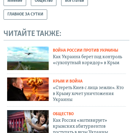
Мнение
Общество
Все статьи
ГЛАВНОЕ ЗА СУТКИ
ЧИТАЙТЕ ТАКЖЕ:
ВОЙНА РОССИИ ПРОТИВ УКРАИНЫ
Как Украина берет под контроль
«сухопутный коридор» в Крым
КРЫМ И ВОЙНА
«Стереть Киев с лица земли». Кто
в Крыму хочет уничтожения
Украины
ОБЩЕСТВО
Как Россия «мотивирует»
крымских абитуриентов
поступать в вузы Украины