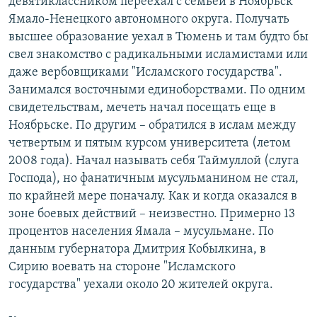
девятиклассником переехал с семьей в Ноябрьск
Ямало-Ненецкого автономного округа. Получать
высшее образование уехал в Тюмень и там будто бы
свел знакомство с радикальными исламистами или
даже вербовщиками "Исламского государства".
Занимался восточными единоборствами. По одним
свидетельствам, мечеть начал посещать еще в
Ноябрьске. По другим – обратился в ислам между
четвертым и пятым курсом университета (летом
2008 года). Начал называть себя Таймуллой (слуга
Господа), но фанатичным мусульманином не стал,
по крайней мере поначалу. Как и когда оказался в
зоне боевых действий – неизвестно. Примерно 13
процентов населения Ямала – мусульмане. По
данным губернатора Дмитрия Кобылкина, в
Сирию воевать на стороне "Исламского
государства" уехали около 20 жителей округа.