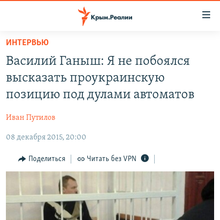
Доступность
ссылки
Вернуться
ИНТЕРВЬЮ
к
НОВОСТИ
Василий Ганыш: Я не побоялся
основному
СПЕЦПРОЕКТЫ
содержанию
высказать проукраинскую
ВОДА
Вернутся
ГРУЗ 200
позицию под дулами автоматов
к
ИСТОРИЯ
КАРТА ВОЕННЫХ ОБЪЕКТОВ КРЫМА
главной
Иван Путилов
ЕЩЕ
11 ЛЕТ ОККУПАЦИИ КРЫМА. 11 ИСТОРИЙ СОПРОТИВЛЕНИЯ
навигации
Вернутся
08 декабря 2015, 20:00
РАДІО СВОБОДА
ИНТЕРАКТИВ
к
КАК ОБОЙТИ БЛОКИРОВКУ
ИНФОГРАФИКА
Поделиться
Читать без VPN
поиску
ТЕЛЕПРОЕКТ КРЫМ.РЕАЛИИ
Українською
СОВЕТЫ ПРАВОЗАЩИТНИКОВ
Qırımtatar
ПРОПАВШИЕ БЕЗ ВЕСТИ