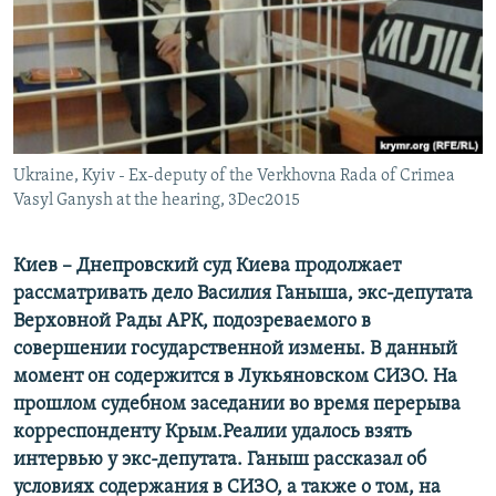
ПРИСОЕДИНЯЙТЕСЬ!
ПОБЕДИТЕЛЕЙ НЕ СУДЯТ?
КРЫМ.НЕПОКОРЕННЫЙ
ELIFBE
УКРАИНСКАЯ ПРОБЛЕМА КРЫМА
Все сайты RFE/RL
Ukraine, Kyiv - Ex-deputy of the Verkhovna Rada of Crimea
Vasyl Ganysh at the hearing, 3Dec2015
Киев – Днепровский суд Киева продолжает
рассматривать дело Василия Ганыша, экс-депутата
Верховной Рады АРК, подозреваемого в
совершении государственной измены. В данный
момент он содержится в Лукьяновском СИЗО. На
прошлом судебном заседании во время перерыва
корреспонденту Крым.Реалии удалось взять
интервью у экс-депутата. Ганыш рассказал об
условиях содержания в СИЗО, а также о том, на