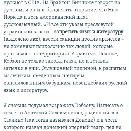
пускают в США. На Брайтон-Бич тоже говорят на
русском, и он мог бы сделать открытие, что Нью-
Йорк да и весь американский штат
русскоязычный. «И все эти указы пресловутой
украинской власти –
запретить язык и литературу
(выделено
авт.
), ввести санкции против артистов –
не поменяют психологию тех людей, которые
проживают на территориях Украины». Похоже,
Кобзон не только закрыл глаза, но и вставил
затычки в уши. Оглушенный тишиной, к распятым
мальчикам, съеденным снегирям,
изнасилованным бабушкам, певец добавил русский
язык и литературу.
Я сначала подумал возражать Кобзону. Написать о
том, что Анатолий Соловьяненко, родившийся в
Сталино (так тогда назывался Донецк) и в честь
которого назван донецкий оперный театр, пел не