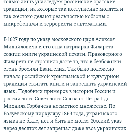
только лишь унаследуем российские братские
традиции, на которые так исступленно молятся и
так жестоко делают реальностью кобзоны с
микрофонами и террористы с автоматами.
В 1627 году по указу московского царя Алексея
Михайловича и его отца патриарха Филарета
сожгли книги украинской печати. Правоверного
Филарета не страшило даже то, что в безбожный
огонь бросили Евангелия. Так было положено
начало российской христианской и культурной
традиции сжигать книги и запрещать украинский
язык. Подобных примеров в истории России и
российского Советского Союза от Петра I до
Михаила Горбачева несметное множество. По
Валуевскому циркуляру 1863 года, украинского
языка не было, нет и быть не могло. Эмский указ
через десяток лет запрещал даже ввоз украинских