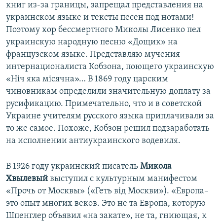
книг из-за границы, запрещал представления на
украинском языке и тексты песен под нотами!
Поэтому хор бессмертного Миколы Лисенко пел
украинскую народную песню «Дощик» на
французском языке. Представляю мучения
интернационалиста Кобзона, поющего украинскую
«Ніч яка місячна»… В 1869 году царским
чиновникам определили значительную доплату за
русификацию. Примечательно, что и в советской
Украине учителям русского языка приплачивали за
то же самое. Похоже, Кобзон решил подзаработать
на исполнении антиукраинского водевиля.
В 1926 году украинский писатель
Микола
Хвылевый
выступил с культурным манифестом
«Прочь от Москвы» («Геть від Москви»). «Европа–
это опыт многих веков. Это не та Европа, которую
Шпенглер объявил «на закате», не та, гниющая, к