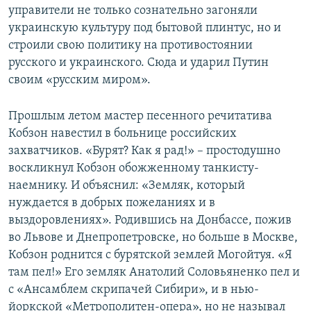
управители не только сознательно загоняли
украинскую культуру под бытовой плинтус, но и
строили свою политику на противостоянии
русского и украинского. Сюда и ударил Путин
своим «русским миром».
Прошлым летом мастер песенного речитатива
Кобзон навестил в больнице российских
захватчиков. «Бурят? Как я рад!» – простодушно
воскликнул Кобзон обожженному танкисту-
наемнику. И объяснил: «Земляк, который
нуждается в добрых пожеланиях и в
выздоровлениях». Родившись на Донбассе, пожив
во Львове и Днепропетровске, но больше в Москве,
Кобзон роднится с бурятской землей Могойтуя. «Я
там пел!» Его земляк Анатолий Соловьяненко пел и
с «Ансамблем скрипачей Сибири», и в нью-
йоркской «Метрополитен-опера», но не называл