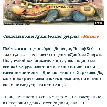
ПРИСОЕДИНЯЙТЕСЬ!
ПОБЕДИТЕЛЕЙ НЕ СУДЯТ?
КРЫМ.НЕПОКОРЕННЫЙ
ELIFBE
УКРАИНСКАЯ ПРОБЛЕМА КРЫМА
Все сайты RFE/RL
Специально для Крым.Реалии, рубрика
«Мнение»
Побывав в конце ноября в Донецке, Иосиф Кобзон
толкнул пафосную речь со сцены «Донбасс Опера».
Полупустой зал внимательно слушал.
«Донбасс
всегда был русскоязычным, точно так же, как и
соседние регионы – Днепропетровск, Харьков». Да,
можно закрыть глаза и жить в темноте, но из этого
вовсе не следует, что нет солнца.
Жаль, что с незапамятных времен, по подозрению
в нехороших делах, Иосифа Давидовича не