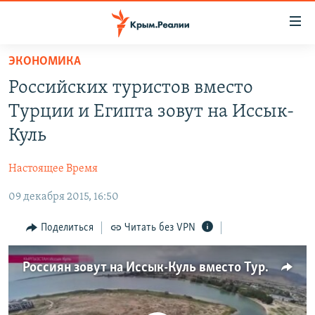
Доступность
ссылки
Вернуться
ЭКОНОМИКА
к
НОВОСТИ
Российских туристов вместо
основному
СПЕЦПРОЕКТЫ
содержанию
Турции и Египта зовут на Иссык-
ВОДА
Вернутся
ГРУЗ 200
Куль
к
ИСТОРИЯ
КАРТА ВОЕННЫХ ОБЪЕКТОВ КРЫМА
главной
Настоящее Время
ЕЩЕ
11 ЛЕТ ОККУПАЦИИ КРЫМА. 11 ИСТОРИЙ СОПРОТИВЛЕНИЯ
навигации
Вернутся
09 декабря 2015, 16:50
РАДІО СВОБОДА
ИНТЕРАКТИВ
к
КАК ОБОЙТИ БЛОКИРОВКУ
ИНФОГРАФИКА
Поделиться
Читать без VPN
поиску
ТЕЛЕПРОЕКТ КРЫМ.РЕАЛИИ
Українською
Россиян зовут на Иссык-Куль вместо Турции (видео)
СОВЕТЫ ПРАВОЗАЩИТНИКОВ
Qırımtatar
ПРОПАВШИЕ БЕЗ ВЕСТИ