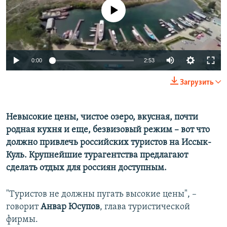
ПРИСОЕДИНЯЙТЕСЬ!
ПОБЕДИТЕЛЕЙ НЕ СУДЯТ?
No media source currently available
КРЫМ.НЕПОКОРЕННЫЙ
ELIFBE
0:00
2:53
УКРАИНСКАЯ ПРОБЛЕМА КРЫМА
Все сайты RFE/RL
Загрузить
Невысокие цены, чистое озеро, вкусная, почти
родная кухня и еще, безвизовый режим – вот что
должно привлечь российских туристов на Иссык-
Куль. Крупнейшие турагентства предлагают
сделать отдых для россиян доступным.
"Туристов не должны пугать высокие цены", –
говорит
Анвар Юсупов
, глава туристической
фирмы.