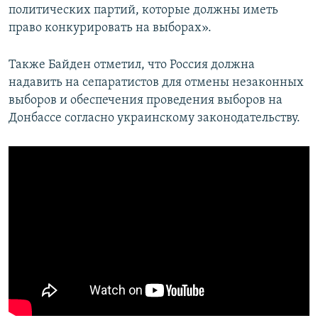
политических партий, которые должны иметь
право конкурировать на выборах».
Также Байден отметил, что Россия должна
надавить на сепаратистов для отмены незаконных
выборов и обеспечения проведения выборов на
Донбассе согласно украинскому законодательству.