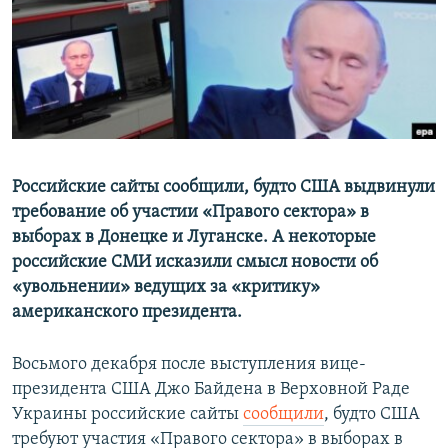
ПРИСОЕДИНЯЙТЕСЬ!
ПОБЕДИТЕЛЕЙ НЕ СУДЯТ?
КРЫМ.НЕПОКОРЕННЫЙ
ELIFBE
УКРАИНСКАЯ ПРОБЛЕМА КРЫМА
Все сайты RFE/RL
Российские сайты сообщили, будто США выдвинули
требование об участии «Правого сектора» в
выборах в Донецке и Луганске. А некоторые
российские СМИ исказили смысл новости об
«увольнении» ведущих за «критику»
американского президента.
Восьмого декабря после выступления вице-
президента США Джо Байдена в Верховной Раде
Украины российские сайты
сообщили
, будто США
требуют участия «Правого сектора» в выборах в