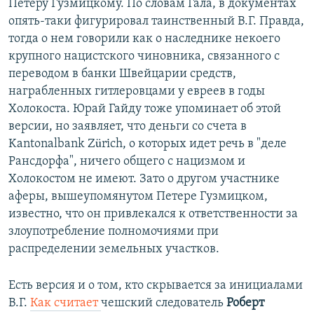
Петеру Гузмицкому. По словам Гала, в документах
опять-таки фигурировал таинственный В.Г. Правда,
тогда о нем говорили как о наследнике некоего
крупного нацистского чиновника, связанного с
переводом в банки Швейцарии средств,
награбленных гитлеровцами у евреев в годы
Холокоста. Юрай Гайду тоже упоминает об этой
версии, но заявляет, что деньги со счета в
Kantonalbank Zürich, о которых идет речь в "деле
Рансдорфа", ничего общего с нацизмом и
Холокостом не имеют. Зато о другом участнике
аферы, вышеупомянутом Петере Гузмицком,
известно, что он привлекался к ответственности за
злоупотребление полномочиями при
распределении земельных участков.
Есть версия и о том, кто скрывается за инициалами
В.Г.
Как считает
чешский следователь
Роберт