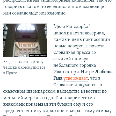
распределенным акционерным капиталом, так что
говорить о каком-то ее единоличном владельце
или совладельце невозможно.
"Дело Рансдорфа"
напоминает телесериал,
каждый день приносящий
новые повороты сюжета.
Словацкая пресса со
ссылкой на мэра
Вход в штаб-квартиру
небольшого городка
чешских коммунистов
Иванка-при-Нитре
Любоша
в Праге
Гала
утверждает
, что в
Словакии документы о
сказочном швейцарском наследстве известны по
меньшей мере два года. Гал говорит, что его
знакомый показывал эти бумаги ему и его
предшественнику в должности мэра – тому самому