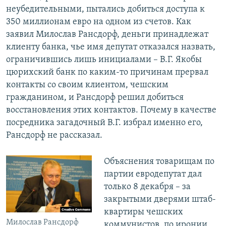
неубедительными, пытались добиться доступа к
350 миллионам евро на одном из счетов. Как
заявил Милослав Рансдорф, деньги принадлежат
клиенту банка, чье имя депутат отказался назвать,
ограничившись лишь инициалами – В.Г. Якобы
цюрихский банк по каким-то причинам прервал
контакты со своим клиентом, чешским
гражданином, и Рансдорф решил добиться
восстановления этих контактов. Почему в качестве
посредника загадочный В.Г. избрал именно его,
Рансдорф не рассказал.
Объяснения товарищам по
партии евродепутат дал
только 8 декабря – за
закрытыми дверями штаб-
квартиры чешских
Милослав Рансдорф
коммунистов, по иронии