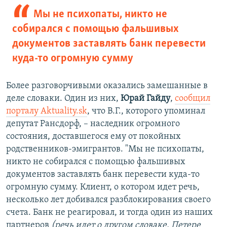
Мы не психопаты, никто не
собирался с помощью фальшивых
документов заставлять банк перевести
куда-то огромную сумму
Более разговорчивыми оказались замешанные в
деле словаки. Один из них,
Юрай Гайду
,
сообщил
порталу Aktuality.sk
, что В.Г., которого упоминал
депутат Рансдорф, – наследник огромного
состояния, доставшегося ему от покойных
родственников-эмигрантов. "Мы не психопаты,
никто не собирался с помощью фальшивых
документов заставлять банк перевести куда-то
огромную сумму. Клиент, о котором идет речь,
несколько лет добивался разблокирования своего
счета. Банк не реагировал, и тогда один из наших
партнеров
(речь идет о другом словаке, Петере