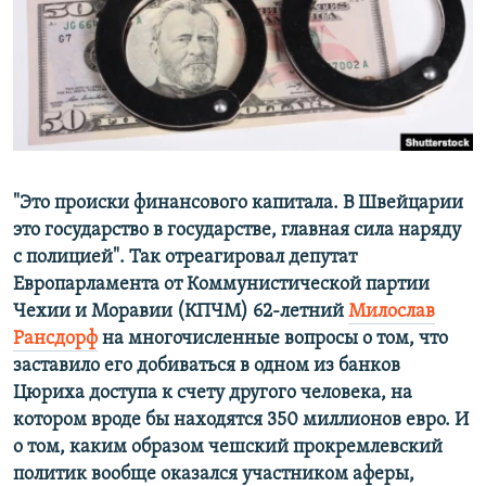
ПРИСОЕДИНЯЙТЕСЬ!
ПОБЕДИТЕЛЕЙ НЕ СУДЯТ?
КРЫМ.НЕПОКОРЕННЫЙ
ELIFBE
УКРАИНСКАЯ ПРОБЛЕМА КРЫМА
Все сайты RFE/RL
"Это происки финансового капитала. В Швейцарии
это государство в государстве, главная сила наряду
с полицией". Так отреагировал депутат
Европарламента от Коммунистической партии
Чехии и Моравии (КПЧМ) 62-летний
Милослав
Рансдорф
на многочисленные вопросы о том, что
заставило его добиваться в одном из банков
Цюриха доступа к счету другого человека, на
котором вроде бы находятся 350 миллионов евро. И
о том, каким образом чешский прокремлевский
политик вообще оказался участником аферы,