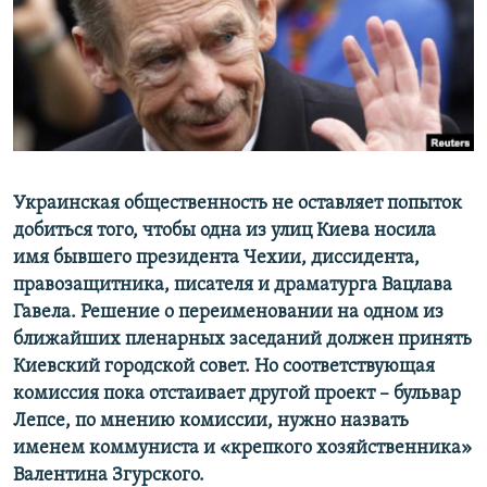
ПРИСОЕДИНЯЙТЕСЬ!
ПОБЕДИТЕЛЕЙ НЕ СУДЯТ?
КРЫМ.НЕПОКОРЕННЫЙ
ELIFBE
УКРАИНСКАЯ ПРОБЛЕМА КРЫМА
Все сайты RFE/RL
Украинская общественность не оставляет попыток
добиться того, чтобы одна из улиц Киева носила
имя бывшего президента Чехии, диссидента,
правозащитника, писателя и драматурга Вацлава
Гавела. Решение о переименовании на одном из
ближайших пленарных заседаний должен принять
Киевский городской совет. Но соответствующая
комиссия пока отстаивает другой проект – бульвар
Лепсе, по мнению комиссии, нужно назвать
именем коммуниста и «крепкого хозяйственника»
Валентина Згурского.