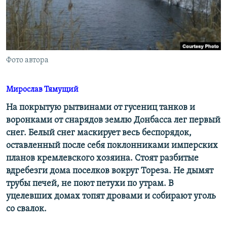
ПРИСОЕДИНЯЙТЕСЬ!
ПОБЕДИТЕЛЕЙ НЕ СУДЯТ?
КРЫМ.НЕПОКОРЕННЫЙ
ELIFBE
Фото автора
УКРАИНСКАЯ ПРОБЛЕМА КРЫМА
Все сайты RFE/RL
Мирослав Тямущий
На покрытую рытвинами от гусениц танков и
воронками от снарядов землю Донбасса лег первый
снег. Белый снег маскирует весь беспорядок,
оставленный после себя поклонниками имперских
планов кремлевского хозяина. Стоят разбитые
вдребезги дома поселков вокруг Тореза. Не дымят
трубы печей, не поют петухи по утрам. В
уцелевших домах топят дровами и собирают уголь
со свалок.