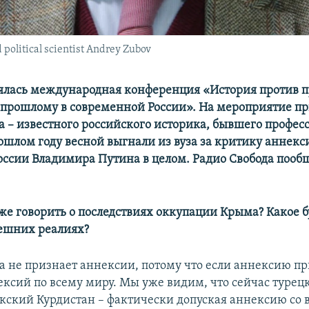
 political scientist Andrey Zubov
оялась международная конференция «История против 
прошлому в современной России». На мероприятие п
а – известного российского историка, бывшего профе
рошлом году весной выгнали из вуза за критику аннек
оссии Владимира Путина в целом. Радио Свобода пообщ
же говорить о последствиях оккупации Крыма? Какое б
ешних реалиях?
а не признает аннексии, потому что если аннексию пр
нексий по всему миру. Мы уже видим, что сейчас турец
кский Курдистан – фактически допуская аннексию со 