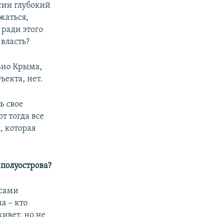
сии глубокий
лжаться,
 ради этого
власть?
ьно Крыма,
ъекта, нет.
ь свое
т тогда все
, которая
полуострова?
 сами
а – кто
ивет, но не