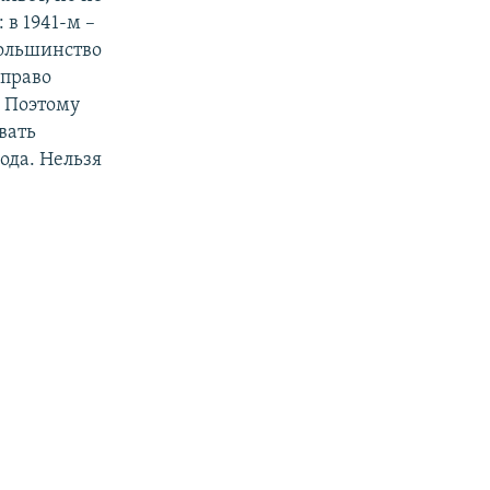
 в 1941-м –
большинство
 право
. Поэтому
вать
ода. Нельзя