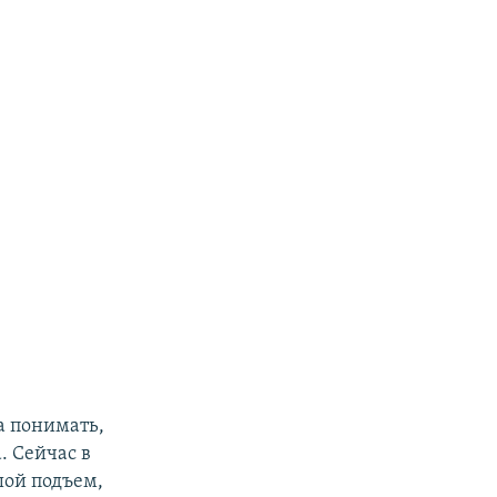
а понимать,
. Сейчас в
шой подъем,