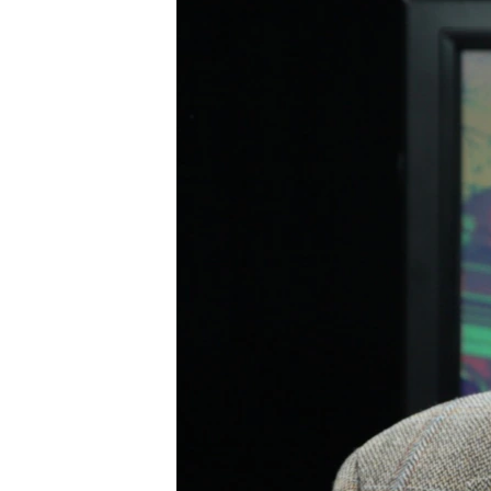
ПОБЕДИТЕЛЕЙ НЕ СУДЯТ?
КРЫМ.НЕПОКОРЕННЫЙ
ELIFBE
УКРАИНСКАЯ ПРОБЛЕМА КРЫМА