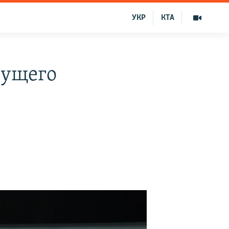
УКР
КТА
дущего