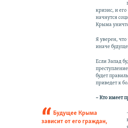
кризис, и его
начнутся соци
Крыма уничто
Я уверен, чт
иначе будущег
Если Запад б
преступление 
будет правиль
приведет к б
– Кто имеет 
Будущее Крыма
зависит от его граждан,