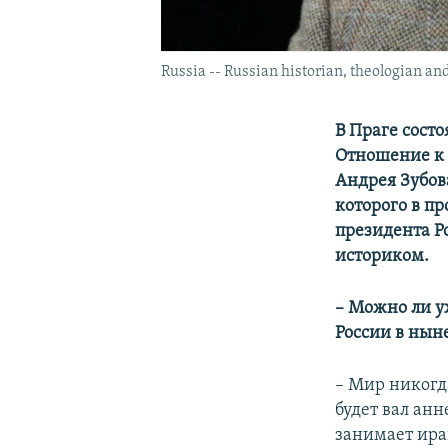
Russia -- Russian historian, theologian and
В Праге сост
Отношение к 
Андрея Зубов
которого в п
президента Р
историком.
– Можно ли у
России в нын
– Мир никогд
будет вал ан
занимает ира