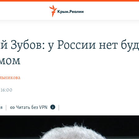
й Зубов: у России нет бу
мом
льникова
 16:00
ся
Читать без VPN