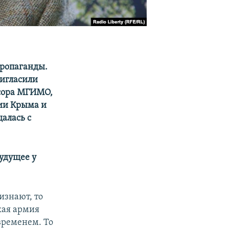
пропаганды.
ригласили
ссора МГИМО,
сии Крыма и
алась с
удущее у
изнают, то
кая армия
временем. То