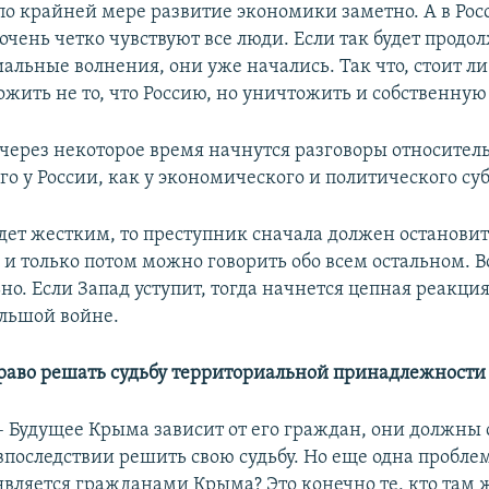
по крайней мере развитие экономики заметно. А в Рос
 очень четко чувствуют все люди. Если так будет продо
альные волнения, они уже начались. Так что, стоит ли
жить не то, что Россию, но уничтожить и собственную 
о через некоторое время начнутся разговоры относител
о у России, как у экономического и политического суб
удет жестким, то преступник сначала должен остановит
и только потом можно говорить обо всем остальном. Во
но. Если Запад уступит, тогда начнется цепная реакция
ольшой войне.
право решать судьбу территориальной принадлежности 
– Будущее Крыма зависит от его граждан, они должны
впоследствии решить свою судьбу. Но еще одна проблем
является гражданами Крыма? Это конечно те, кто там ж