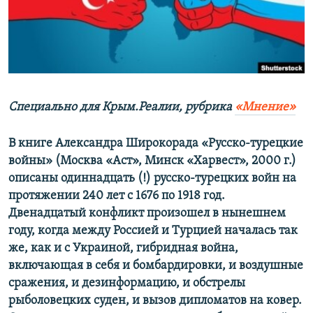
ПРИСОЕДИНЯЙТЕСЬ!
ПОБЕДИТЕЛЕЙ НЕ СУДЯТ?
КРЫМ.НЕПОКОРЕННЫЙ
ELIFBE
УКРАИНСКАЯ ПРОБЛЕМА КРЫМА
Все сайты RFE/RL
Специально для Крым.Реалии, рубрика
«Мнение»
В книге Александра Широкорада «Русско-турецкие
войны» (Москва «Аст», Минск «Харвест», 2000 г.)
описаны одиннадцать (!) русско-турецких войн на
протяжении 240 лет с 1676 по 1918 год.
Двенадцатый конфликт произошел в нынешнем
году, когда между Россией и Турцией началась так
же, как и с Украиной, гибридная война,
включающая в себя и бомбардировки, и воздушные
сражения, и дезинформацию, и обстрелы
рыболовецких суден, и вызов дипломатов на ковер.