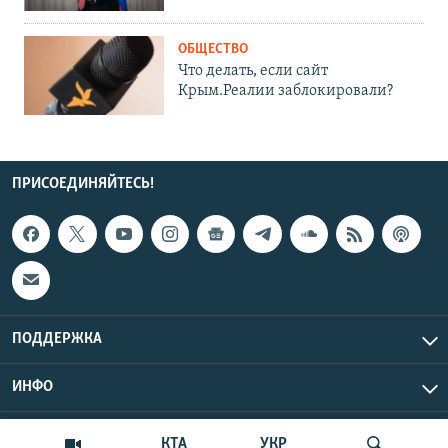
ОБЩЕСТВО
Что делать, если сайт
Крым.Реалии заблокировали?
ПРИСОЕДИНЯЙТЕСЬ!
ПОДДЕРЖКА
ИНФО
UTC+3
Copyright Крым.Реалии, 2026 | Все права защищены.
КТА
УКР