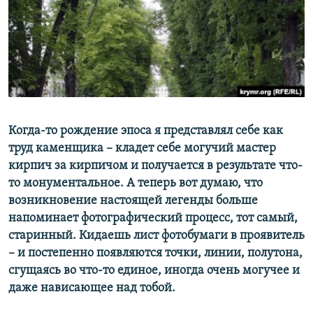
ПРИСОЕДИНЯЙТЕСЬ!
ПОБЕДИТЕЛЕЙ НЕ СУДЯТ?
КРЫМ.НЕПОКОРЕННЫЙ
ELIFBE
УКРАИНСКАЯ ПРОБЛЕМА КРЫМА
Все сайты RFE/RL
Когда-то рождение эпоса я представлял себе как
труд каменщика – кладет себе могучий мастер
кирпич за кирпичом и получается в результате что-
то монументальное. А теперь вот думаю, что
возникновение настоящей легенды больше
напоминает фотографический процесс, тот самый,
старинный. Кидаешь лист фотобумаги в проявитель
– и постепенно появляются точки, линии, полутона,
сгущаясь во что-то единое, иногда очень могучее и
даже нависающее над тобой.