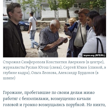
Старожил Симферополя Константин Аверкиев (в центре),
журналисты Руслан Югош (слева), Сергей Юхин (спиной, в
глубине кадра), Ольга Леонова, Александр Бурдонов (в
шляпе)
Горожане, пробегавшие по своим делам мимо
работяг с бензопилами, возмущенно качали
головой и громко возмущались порубкой. Но никто,