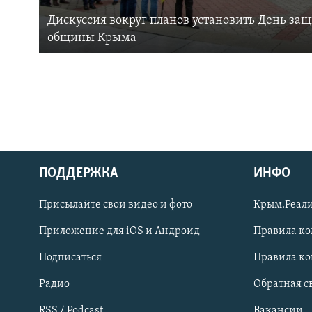
Дискуссия вокруг планов установить День за
общины Крыма
ПОДДЕРЖКА
ИНФО
Українською
Присылайте свои видео и фото
Крым.Реали
Qırımtatar
Приложение для iOS и Андроид
Правила к
Подписаться
Правила к
ПРИСОЕДИНЯЙТЕСЬ!
Радио
Обратная с
RSS / Podcast
Вакансии