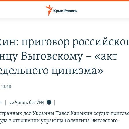
ин: приговор российског
нцу Выговскому – «акт
едельного цинизма»
 13:48
ся
Читать без VPN
транных дел Украины Павел Климкин осудил пригов
суда в отношении украинца Валентина Выговского.