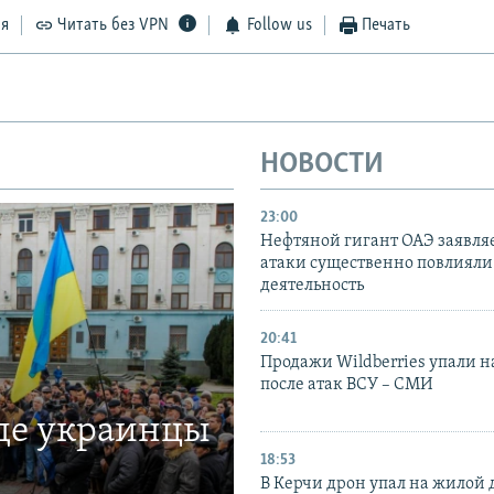
ся
Читать без VPN
Follow us
Печать
НОВОСТИ
23:00
Нефтяной гигант ОАЭ заявляе
атаки существенно повлияли 
деятельность
20:41
Продажи Wildberries упали н
после атак ВСУ – СМИ
где украинцы
18:53
В Керчи дрон упал на жилой 