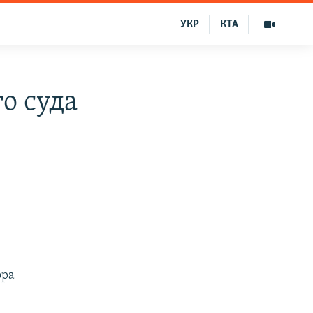
УКР
КТА
о суда
ора