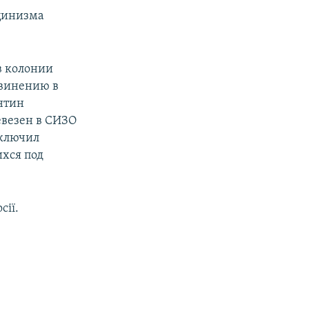
 цинизма
в колонии
бвинению в
нтин
евезен в СИЗО
включил
хся под
сії.