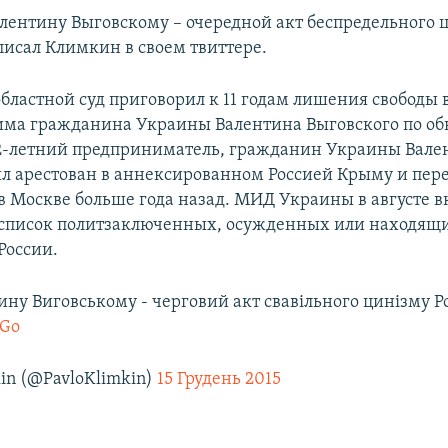
лентину Выговскому – очередной акт беспредельного
писал Климкин в своем твиттере.
бластной суд приговорил к 11 годам лишения свободы 
има гражданина Украины Валентина Выговского по о
2-летний предприниматель, гражданин Украины Вале
л арестован в аннексированном Россией Крыму и пер
в Москве больше года назад. МИД Украины в августе 
 список политзаключенных, осужденных или находящи
России.
ну Виговському - черговий акт свавільного цинізму Ро
eGo
kin (@PavloKlimkin)
15 Грудень 2015