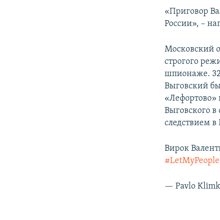
ПОБЕДИТЕЛЕЙ НЕ СУДЯТ?
«Приговор Ва
КРЫМ.НЕПОКОРЕННЫЙ
России», – на
ELIFBE
Московский о
УКРАИНСКАЯ ПРОБЛЕМА КРЫМА
строгого реж
шпионаже. 3
Выговский бы
«Лефортово» 
Выговского в
следствием в 
Вирок Валенти
#LetMyPeopl
— Pavlo Klim