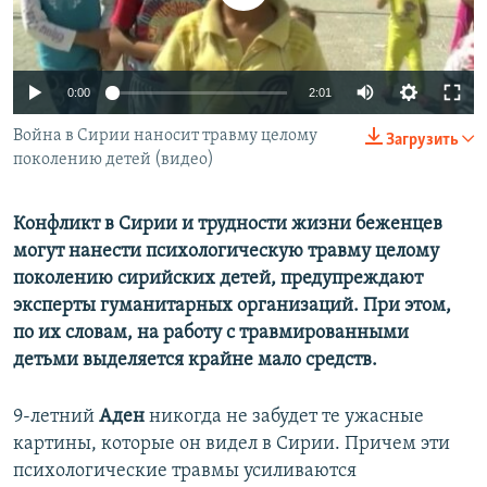
ПРИСОЕДИНЯЙТЕСЬ!
ПОБЕДИТЕЛЕЙ НЕ СУДЯТ?
КРЫМ.НЕПОКОРЕННЫЙ
0:00
2:01
ELIFBE
Война в Сирии наносит травму целому
УКРАИНСКАЯ ПРОБЛЕМА КРЫМА
Загрузить
поколению детей (видео)
Все сайты RFE/RL
Конфликт в Сирии и трудности жизни беженцев
могут нанести психологическую травму целому
поколению сирийских детей, предупреждают
эксперты гуманитарных организаций. При этом,
по их словам, на работу с травмированными
детьми выделяется крайне мало средств.
9-летний
Аден
никогда не забудет те ужасные
картины, которые он видел в Сирии. Причем эти
психологические травмы усиливаются