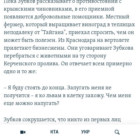
Пока Зубков рассказывает о противостоянии с
крымскими чиновниками, в его приемной
появляются добровольные помощники. Местный
фермер, который выращивает виноград в теплицах
неподалеку от "Тайгана", приехал спросить, чем он
может быть полезен. Из Краснодара на вертолете
прилетают бизнесмены. Они уговаривают Зубкова
перебраться с животными на ту сторону
Керченского пролива. Он отвечает всем примерно
одно и то же:
– Я буду стоять до конца. Запугать меня не
получится – я ко львам в клетку захожу. Чем меня
еще можно напугать?
Зубков сокрушается, что никто из первых лиц
республики так и не выбрался лично посмотреть на
КТА
УКР
животных. "Если бы они своими глазами увидели