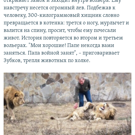
открывает замок и заходит внутрь вольера. Ему
навстречу несется огромный лев. Подбежав к
человеку, 300-килограммовый хищник словно
превращается в котенка: трется о ногу, мурлычет и
валится на спину, просит, чтобы ему почесали
живот. История повторяется во втором и третьем
вольерах. "Мои хорошие! Папе некогда вами
заняться. Папа войной занят", – приговаривает
Зубков, трепля животных по холке.