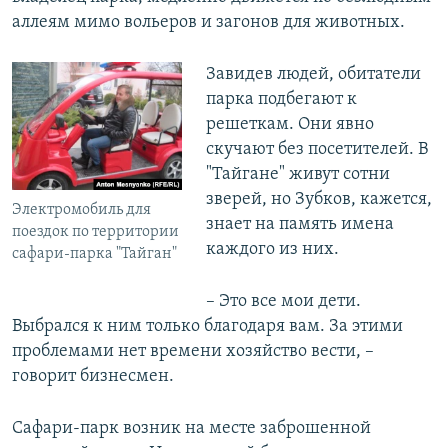
аллеям мимо вольеров и загонов для животных.
Завидев людей, обитатели
парка подбегают к
решеткам. Они явно
скучают без посетителей. В
"Тайгане" живут сотни
зверей, но Зубков, кажется,
Электромобиль для
знает на память имена
поездок по территории
каждого из них.
сафари-парка "Тайган"
– Это все мои дети.
Выбрался к ним только благодаря вам. За этими
проблемами нет времени хозяйство вести, –
говорит бизнесмен.
Сафари-парк возник на месте заброшенной