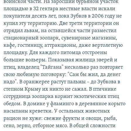
воинской части. На заросший бурьяном участок
площадью в 32 гектара местные власти искали
покупателя десять лет, пока Зубков в 2006 году не
купил эту территорию. Две трети территории он
отрядил львам, на оставшейся части разместил
стационарный зоопарк, сувенирные магазины,
кафе, гостиницу, аттракционы, даже вертолетную
площадку. Для каждого питомца отстроены
большие вольеры. Показывая жилища зверей и
птиц, владелец "Тайгана" несколько раз повторяет
свою любимую поговорку: "Сам бы жил, да денег
надо". В оранжерее растут пальмы – до Зубкова в
степном Крыму их никто не сажал. В птичнике
сотрудница зоопарка кормит экзотических птиц
обедом. В домике у фламинго в деревянное корыто
насыпаны креветки. У остальных животных
рацион не хуже: свежие фрукты и овощи, рыба,
сено, зерно, отборное мясо. В общей сложности