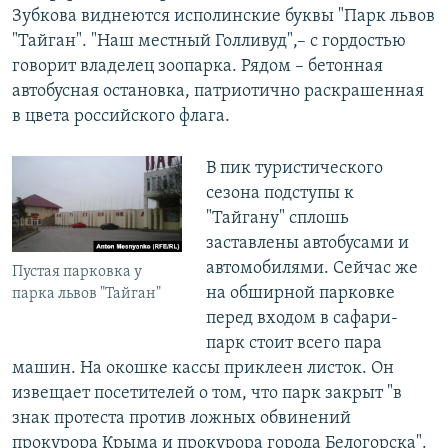
Зубкова виднеются исполинские буквы "Парк львов
"Тайган". "Наш местный Голливуд",– с гордостью
говорит владелец зоопарка. Рядом – бетонная
автобусная остановка, патриотично раскрашенная
в цвета российского флага.
В пик туристического
сезона подступы к
"Тайгану" сплошь
заставлены автобусами и
автомобилями. Сейчас же
Пустая парковка у
на обширной парковке
парка львов "Тайган"
перед входом в сафари-
парк стоит всего пара
машин. На окошке кассы приклеен листок. Он
извещает посетителей о том, что парк закрыт "в
знак протеста против ложных обвинений
прокурора Крыма и прокурора города Белогорска".