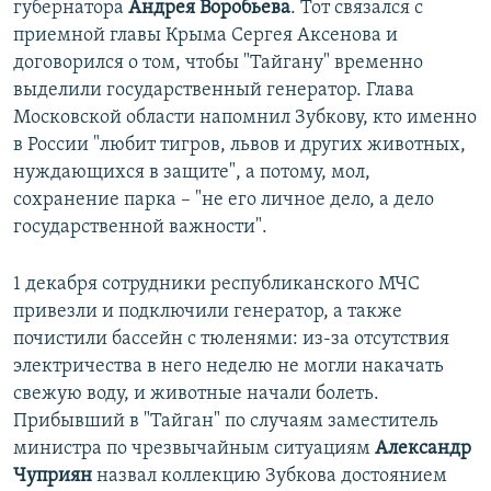
губернатора
Андрея Воробьева
. Тот связался с
приемной главы Крыма Сергея Аксенова и
договорился о том, чтобы "Тайгану" временно
выделили государственный генератор. Глава
Московской области напомнил Зубкову, кто именно
в России "любит тигров, львов и других животных,
нуждающихся в защите", а потому, мол,
сохранение парка – "не его личное дело, а дело
государственной важности".
1 декабря сотрудники республиканского МЧС
привезли и подключили генератор, а также
почистили бассейн с тюленями: из-за отсутствия
электричества в него неделю не могли накачать
свежую воду, и животные начали болеть.
Прибывший в "Тайган" по случаям заместитель
министра по чрезвычайным ситуациям
Александр
Чуприян
назвал коллекцию Зубкова достоянием