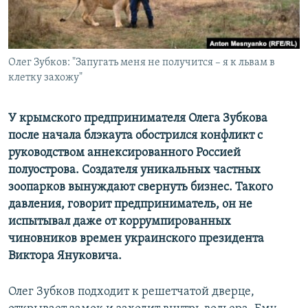
ПРИСОЕДИНЯЙТЕСЬ!
ПОБЕДИТЕЛЕЙ НЕ СУДЯТ?
КРЫМ.НЕПОКОРЕННЫЙ
ELIFBE
Олег Зубков: "Запугать меня не получится – я к львам в
клетку захожу"
УКРАИНСКАЯ ПРОБЛЕМА КРЫМА
Все сайты RFE/RL
У крымского предпринимателя Олега Зубкова
после начала блэкаута обострился конфликт с
руководством аннексированного Россией
полуострова. Создателя уникальных частных
зоопарков вынуждают свернуть бизнес. Такого
давления, говорит предприниматель, он не
испытывал даже от коррумпированных
чиновников времен украинского президента
Виктора Януковича.
Олег Зубков подходит к решетчатой дверце,