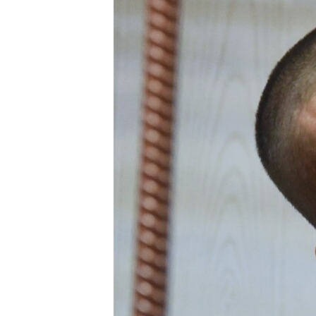
ПОБЕДИТЕЛЕЙ НЕ СУДЯТ?
КРЫМ.НЕПОКОРЕННЫЙ
ELIFBE
УКРАИНСКАЯ ПРОБЛЕМА КРЫМА