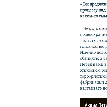
– Вы предложи
процессу над
каком-то смы
– Нет, это о
правоохранит
– власть с ее
готовностью 
Именно поэто
обвинять, а р
Перед нами вс
этическом ре
террористичес
фабрикации де
настаивать до
Акция Петр