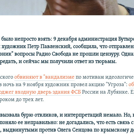
 было непросто взять: 9 декабря администрация Буты
я художник Петр Павленский, сообщила, что отправле
узник" вопросы Радио Свобода не прошли цензуру. Одна
редать, и сейчас мы получили ответ из тюрьмы.
нского
обвиняют в "вандализме
по мотивам идеологиче
в ночь на 9 ноября художник провел акцию "Угроза":
о
оджег входную дверь здания ФСБ
России на Лубянке. Е
оком до трех лет.
 вызвала бурю откликов, и интерпретаций немало. Но, 
оняло ее неправильно: не догадались, что есть связь с
 выдвинутыми против Олега Сенцова по крымскому де