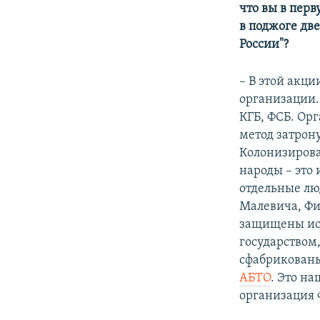
что вы в перв
в поджоге дв
России"?
– В этой акци
организации.
КГБ, ФСБ. Ор
метод затрону
Колонизирова
народы – это 
отдельные лю
Малевича, Фи
защищены ист
государством,
сфабрикованы
АБТО
. Это н
организация Ф