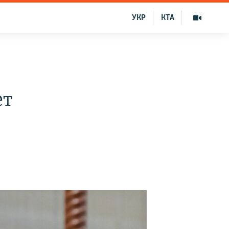
УКР
КТА
ет