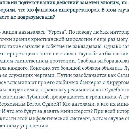
ианский подтекст ваших действий заметен многим, но
орили, что это фантазии интерпретаторов. В этом случ
ного не подразумевали?
– Акция называлась "Угроза". По поводу любых интерп
точки зрения христианской мифологии я еще раз могу 
что такие смыслы в событие не закладываю. Однако за
интерпретации я тоже не ставлю. Глупо было бы настаи
одном единственном прочтении. Свобода выбора должн
для каждого. Конечно, это большой соблазн объявить Л
а ее служащих чертями. Путин разоблачается как Сатан
все вспоминают про его любимых байкеров с Хирургом)
мы погружаемся в трактовку реальности как Судебного
казненные Лубянкой превращаются в грешников. А кто
Верховным Богом Судией? Кто ангелами, а кто их мин
И что это будут за девять министерств? При всей ист
жности этой мифологической системы, в этом случае он
еленному упрощению.