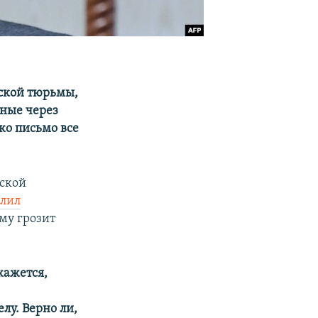
рской тюрьмы,
нные через
ко письмо все
ской
блил
му грозит
кажется,
лу. Верно ли,