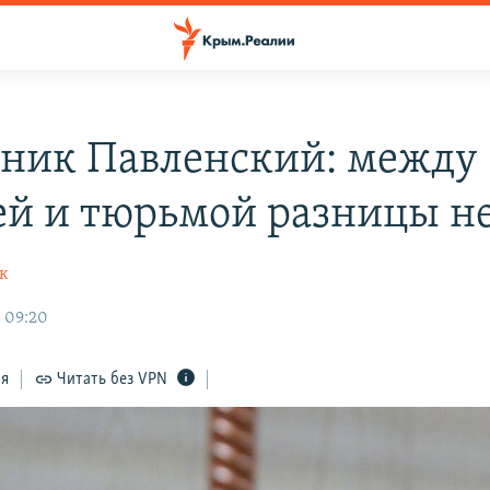
ник Павленский: между
ей и тюрьмой разницы н
к
, 09:20
ся
Читать без VPN