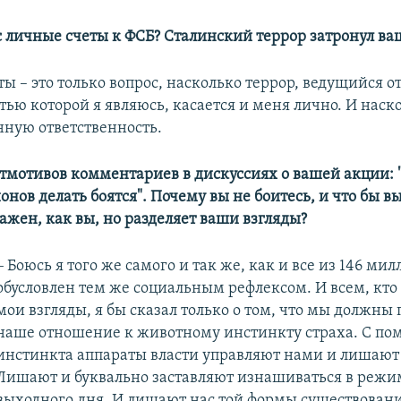
ас личные счеты к ФСБ? Сталинский террор затронул в
ы – это только вопрос, насколько террор, ведущийся о
тью которой я являюсь, касается и меня лично. И наско
нную ответственность.
йтмотивов комментариев в дискуссиях о вашей акции: "
онов делать боятся". Почему вы не боитесь, и что бы в
важен, как вы, но разделяет ваши взгляды?
–
Боюсь я того же самого и так же, как и все из 146 мил
обусловлен тем же социальным рефлексом. И всем, кто
мои взгляды, я бы сказал только о том, что мы должны
наше отношение к животному инстинкту страха. С по
инстинкта аппараты власти управляют нами и лишают
Лишают и буквально заставляют изнашиваться в режи
выходного дня. И лишают нас той формы существовани