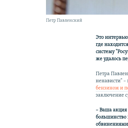
Петр Павленский
Это интервью
где находитс
систему "Рос
же удалось пе
Петра Павле
ненависти" – 
бензином и п
заключение ср
– Ваша акция
большинство п
обвинениями,