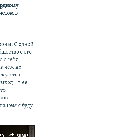
урдному
истом в
роны. С одной
бщество с его
 с себя.
в чем не
скусства.
ыход – в ее
это
гике
на нем я буду
ED
SHARE