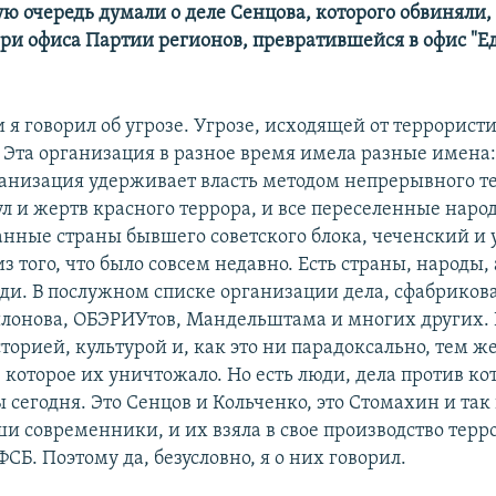
ую очередь думали о деле Сенцова, которого обвиняли, 
ери офиса Партии регионов, превратившейся в офис "
и я говорил об угрозе. Угрозе, исходящей от террорист
 Эта организация в разное время имела разные имена
ганизация удерживает власть методом непрерывного те
л и жертв красного террора, и все переселенные наро
нные страны бывшего советского блока, чеченский и
из того, что было совсем недавно. Есть страны, народы, 
ди. В послужном списке организации дела, сфабриков
лонова, ОБЭРИУтов, Мандельштама и многих других. 
орией, культурой и, как это ни парадоксально, тем ж
 которое их уничтожало. Но есть люди, дела против к
 сегодня. Это Сенцов и Кольченко, это Стомахин и та
аши современники, и их взяла в свое производство тер
СБ. Поэтому да, безусловно, я о них говорил.