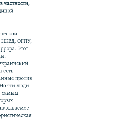
в частности,
Единой
ической
: НКВД, ОГПУ,
ррора. Этот
ды.
 украинский
а есть
анные против
Но эти люди
е самым
оторых
к называемое
рористическая