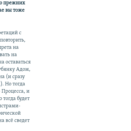
 о прежних
ае вы тоже
ретаций с
px
width
повторить,
прета на
вать на
а оставаться
убянку Адом,
а (и сразу
. Но тогда
 Процесса, и
 тогда будет
истрами-
орической
а всё сведет