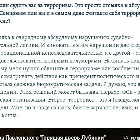
ли судить вас за терроризм. Это просто отсылка к абс
 Сенцовым или вы и в самом деле считаете себя террор
сле?
тсылка к очередному абсурдному нарушению судебно-
ельной логики. И виноваты в этом нарушении две сто
 иррациональной непоследовательностью, а с другой – о
довольствоваться лживыми полумерами. Начинать надо
му меня нужно обвинять в терроризме или вообще ни 
ассматривать действие как прецедент политического и
тала сложная бюрократическая задача. Я думаю, что в
шении. Этих решений может быть два. Первое: ФСБ – 
кая организация. Второе: террорист – это я (следуя ло
л). Мне, по правде сказать, ближе вариант первый, и 
 конца.
а Павленского "Горящая дверь Лубянки"
EMB