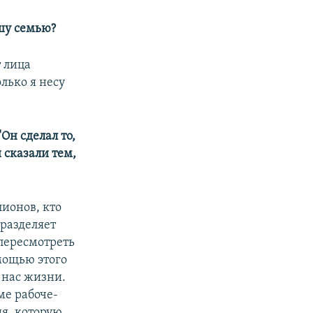
ашу семью?
т лица
лько я несу
Он сделал то,
ы сказали тем,
лионов, кто
 разделяет
 пересмотреть
мощью этого
 нас жизни.
ме рабоче-
я, которую