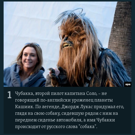
ПРИСОЕДИНЯЙТЕСЬ!
ПОБЕДИТЕЛЕЙ НЕ СУДЯТ?
КРЫМ.НЕПОКОРЕННЫЙ
ELIFBE
УКРАИНСКАЯ ПРОБЛЕМА КРЫМА
Все сайты RFE/RL
1
Чубакка, второй пилот капитана Соло, – не
говорящий по-английски уроженец планеты
Кашиик. По легенде, Джордж Лукас придумал его,
глядя на свою собаку, сидевшую рядом с ним на
переднем сиденье автомобиля, а имя Чубакки
происходит от русского слова "собака".