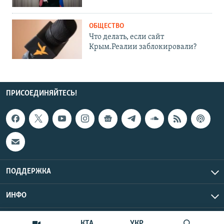
ОБЩЕСТВО
Что делать, если сайт
Крым.Реалии заблокировали?
ПРИСОЕДИНЯЙТЕСЬ!
ПОДДЕРЖКА
ИНФО
UTC+3
Copyright Крым.Реалии, 2026 | Все права защищены.
КТА
УКР