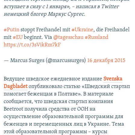
вступает в силу с 1 января», – написал в Twitter
немецкий блогер Маркус Сургес.
#Putin
stoppt Freihandel mit
#Ukraine
, die Freihandel
mit
#EU
beginnt. Via
@tagesschau
#Russland
https://t.co/3sVikRm7kF
— Marcus Surges (@marcussurges)
16 декабря 2015
Ведущее шведское ежедневное издание
Svenska
Dagbladet
опубликовало статью «Шведский стартап
помогает беженцам в Полтаве». В материале
сообщается, что шведская стартап компания
Beetroot получила средства от ООН на
осуществление образовательной программы для
беженцев и перемещенных лиц в Украине. Тема
этой образовательной программы – курсы