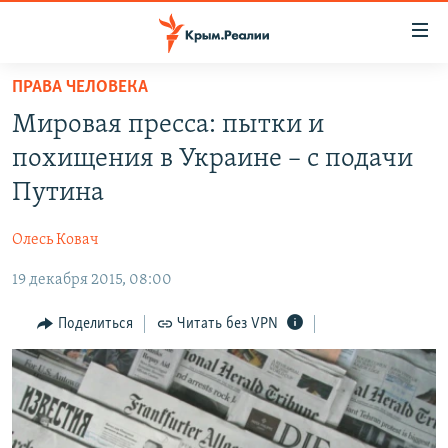
Доступность
ссылки
Вернуться
ПРАВА ЧЕЛОВЕКА
к
НОВОСТИ
Мировая пресса: пытки и
основному
СПЕЦПРОЕКТЫ
содержанию
похищения в Украине – с подачи
ВОДА
Вернутся
ГРУЗ 200
Путина
к
ИСТОРИЯ
КАРТА ВОЕННЫХ ОБЪЕКТОВ КРЫМА
главной
Олесь Ковач
ЕЩЕ
11 ЛЕТ ОККУПАЦИИ КРЫМА. 11 ИСТОРИЙ СОПРОТИВЛЕНИЯ
навигации
Вернутся
19 декабря 2015, 08:00
РАДІО СВОБОДА
ИНТЕРАКТИВ
к
КАК ОБОЙТИ БЛОКИРОВКУ
ИНФОГРАФИКА
Поделиться
Читать без VPN
поиску
ТЕЛЕПРОЕКТ КРЫМ.РЕАЛИИ
Українською
СОВЕТЫ ПРАВОЗАЩИТНИКОВ
Qırımtatar
ПРОПАВШИЕ БЕЗ ВЕСТИ