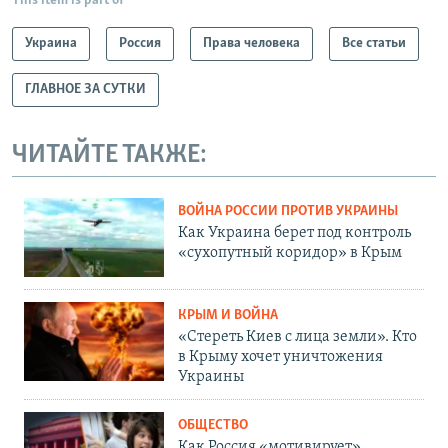
This item is part of
Украина
Россия
Права человека
Все статьи
ГЛАВНОЕ ЗА СУТКИ
ЧИТАЙТЕ ТАКЖЕ:
ВОЙНА РОССИИ ПРОТИВ УКРАИНЫ
Как Украина берет под контроль
«сухопутный коридор» в Крым
КРЫМ И ВОЙНА
«Стереть Киев с лица земли». Кто
в Крыму хочет уничтожения
Украины
ОБЩЕСТВО
Как Россия «мотивирует»