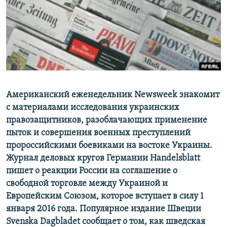
ПРИСОЕДИНЯЙТЕСЬ!
ПОБЕДИТЕЛЕЙ НЕ СУДЯТ?
КРЫМ.НЕПОКОРЕННЫЙ
ELIFBE
УКРАИНСКАЯ ПРОБЛЕМА КРЫМА
Все сайты RFE/RL
Американский еженедельник Newsweek знакомит
с материалами исследования украинских
правозащитников, разоблачающих применение
пыток и совершения военных преступлений
пророссийскими боевиками на востоке Украины.
Журнал деловых кругов Германии Handelsblatt
пишет о реакции России на соглашение о
свободной торговле между Украиной и
Европейским Союзом, которое вступает в силу 1
января 2016 года. Популярное издание Швеции
Svenska Dagbladet сообщает о том, как шведская