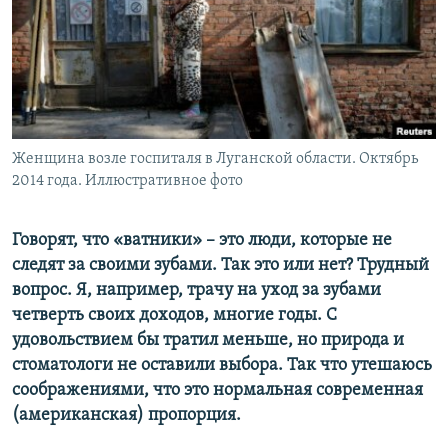
ПРИСОЕДИНЯЙТЕСЬ!
ПОБЕДИТЕЛЕЙ НЕ СУДЯТ?
КРЫМ.НЕПОКОРЕННЫЙ
ELIFBE
УКРАИНСКАЯ ПРОБЛЕМА КРЫМА
Все сайты RFE/RL
Женщина возле госпиталя в Луганской области. Октябрь
2014 года. Иллюстративное фото
Говорят, что «ватники» – это люди, которые не
следят за своими зубами. Так это или нет? Трудный
вопрос. Я, например, трачу на уход за зубами
четверть своих доходов, многие годы. С
удовольствием бы тратил меньше, но природа и
стоматологи не оставили выбора. Так что утешаюсь
соображениями, что это нормальная современная
(американская) пропорция.