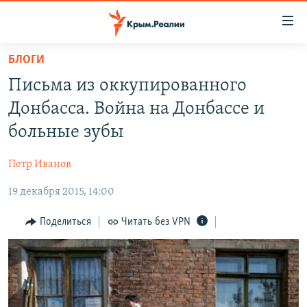
Доступность
ссылки
Вернуться
БЛОГИ
к
НОВОСТИ
Письма из оккупированного
основному
СПЕЦПРОЕКТЫ
содержанию
Донбасса. Война на Донбассе и
ВОДА
Вернутся
ГРУЗ 200
больные зубы
к
ИСТОРИЯ
КАРТА ВОЕННЫХ ОБЪЕКТОВ КРЫМА
главной
Петр Иванов
ЕЩЕ
11 ЛЕТ ОККУПАЦИИ КРЫМА. 11 ИСТОРИЙ СОПРОТИВЛЕНИЯ
навигации
Вернутся
19 декабря 2015, 14:00
РАДІО СВОБОДА
ИНТЕРАКТИВ
к
КАК ОБОЙТИ БЛОКИРОВКУ
ИНФОГРАФИКА
Поделиться
Читать без VPN
поиску
ТЕЛЕПРОЕКТ КРЫМ.РЕАЛИИ
Українською
СОВЕТЫ ПРАВОЗАЩИТНИКОВ
Qırımtatar
ПРОПАВШИЕ БЕЗ ВЕСТИ