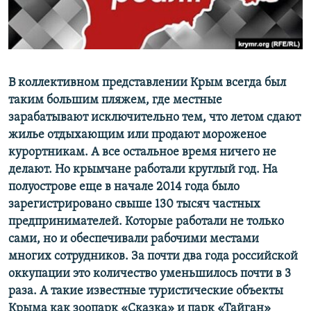
ПРИСОЕДИНЯЙТЕСЬ!
ПОБЕДИТЕЛЕЙ НЕ СУДЯТ?
КРЫМ.НЕПОКОРЕННЫЙ
ELIFBE
В коллективном представлении Крым всегда был
УКРАИНСКАЯ ПРОБЛЕМА КРЫМА
таким большим пляжем, где местные
Все сайты RFE/RL
зарабатывают исключительно тем, что летом сдают
жилье отдыхающим или продают мороженое
курортникам. А все остальное время ничего не
делают. Но крымчане работали круглый год. На
полуострове еще в начале 2014 года было
зарегистрировано свыше 130 тысяч частных
предпринимателей. Которые работали не только
сами, но и обеспечивали рабочими местами
многих сотрудников. За почти два года российской
оккупации это количество уменьшилось почти в 3
раза. А такие известные туристические объекты
Крыма как зоопарк «Сказка» и парк «Тайган»