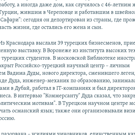
работу, а иногда даже дом, как случилось с 46-летним
Турции, жившим в Череповце и работавшим в швейно
"Сафари": сегодня он депортирован из страны, где пр
часть жизни, где остались его жена и сын.
Из Краснодара выслали 39 турецких бизнесменов, при
нную выставку. В Воронеже из института высоких те
 турецких студентов. В московской Библиотеке иност
акрыт Российско-турецкий научный центр – личным
м Вадима Дуды, нового директора, сменившего леге
жде Дуда, инженер-механик по образованию, занимал
ами в Дубай, работал в IT-компаниях и был директоро
неса. В интервью "Коммерсанту" Дуда сказал, что закр
политическим мотивам". В Турецком научном центре м
учать османский язык; также они организовывали виз
оссию.
ь разорвана – усилиями чиновников, единственным ка