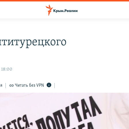
нтитурецкого
, 18:00
ся
Читать без VPN