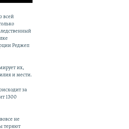
о всей
только
 Следственный
лке
урции Реджеп
мирует их,
илия и мести.
оисходит за
ит 1300
вовсе не
ы теряют