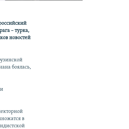
 российский
ага – турка,
сков новостей
грузинской
нана боялась,
ли
лекторной
множатся в
андистской