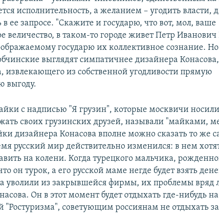
тся исполнительность, а желанием – угодить власти, 
в ее запросе. "Cкажите и государю, что вот, мол, ваше
е величество, в таком-то городе живет Петр Иванович
воображаемому государю их коллективное сознание. Н
бчинские выглядят симпатичнее дизайнера Конасова
, извлекающего из собственной угодливости прямую
 выгоду.
айки с надписью "Я грузин", которые москвичи носили 
жать своих грузинских друзей, называли "майками,
йки дизайнера Конасова вполне можно сказать то же с
емя русский мир действительно изменился: в нем хотят
авить на колени. Когда турецкого мальчика, рожденно
 что он турок, а его русской маме негде будет взять дене
ца уволили из закрывшейся фирмы, их проблемы вряд 
асова. Он в этот момент будет отдыхать где-нибудь н
ой "Ростуризма", советующим россиянам не отдыхать з