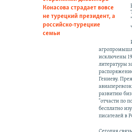
Конасова страдает вовсе
не турецкий президент, а
российско-турецкие
семьи
агропромышле
исключены 19
литературы з
распоряжение
Гениеву. Пре
авиаперевозк
развитию биз
"отчасти по 
бесплатно из
писателей в Р
Сегодня связ