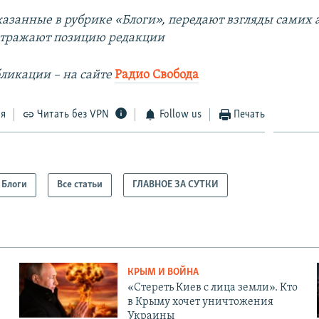
азанные в рубрике «Блоги», передают взгляды самих а
отражают позицию редакции
ликации –​ на сайте
Радио Свобода
ся
Читать без VPN
Follow us
Печать
Блоги
Все статьи
ГЛАВНОЕ ЗА СУТКИ
КРЫМ И ВОЙНА
«Стереть Киев с лица земли». Кто
в Крыму хочет уничтожения
Украины