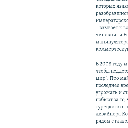
которых являе
разобравшись 
императорско
– взывает к 
чиновники Бо
манипулятора
коммерческую
В 2008 году м
чтобы поддер
мир". Про ма
последнее вр
угрожать и ст
побьют за то,
турецкого от
дизайнера Кон
рядом с глав