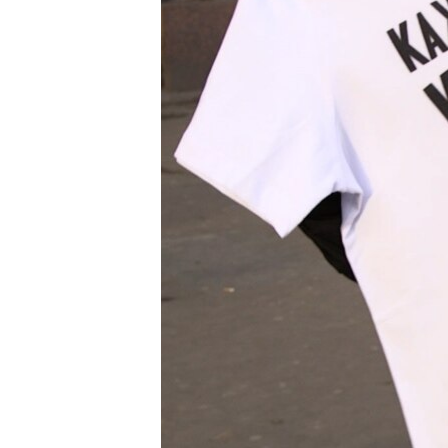
ПОБЕДИТЕЛЕЙ НЕ СУДЯТ?
КРЫМ.НЕПОКОРЕННЫЙ
ELIFBE
УКРАИНСКАЯ ПРОБЛЕМА КРЫМА