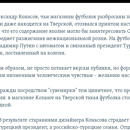
ксандр Конасов, чьи магазины футболок разбросаны п
ин даже находится на Тверской, отозвался принтом нас
 что его содержание вполне могло бы заинтересовать
редмет разжигания межнациональной розни. На футбо
адимир Путин с автоматом и связанный президент Т
н, поставленный на колени.
м образом, не просто потакает вкусам публики, но фор
ым низменным человеческим чувствам – желанию нас
ражды посредством "сувенирки" тем циничнее, что пр
ля: в магазине Konasov на Тверской такая футболка сто
дкой.
В результате стараниями дизайнера Конасова страдает 
турецкий президент, а российско-турецкие семьи. Отц