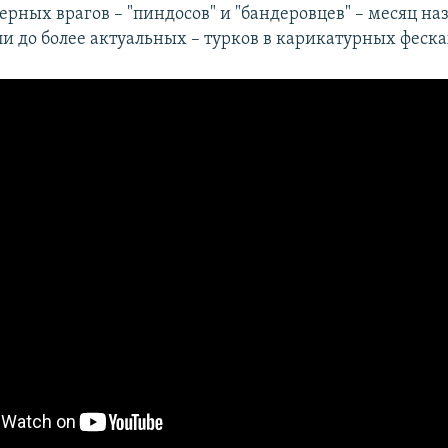
рных врагов – "пиндосов" и "бандеровцев" – месяц на
и до более актуальных – турков в карикатурных феска