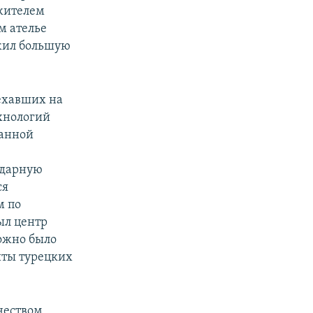
 жителем
м ателье
ожил большую
ехавших на
хнологий
ранной
ндарную
ся
м по
ыл центр
ожно было
иты турецких
чеством