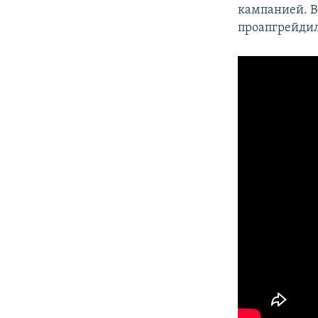
кампанией. Ве
проапгрейдил