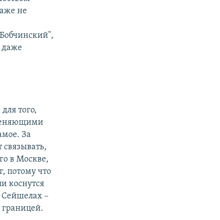
даже не
 Бобчинский",
о даже
,
для того,
 меняющими
амое. За
 связывать,
го в Москве,
г, потому что
ли коснутся
а Сейшелах –
а границей.