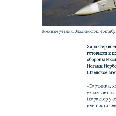
Военные учения, Владивосток, 4 октября
Характер вое
готовится к 
обороны Росс
Иоганн Норбе
Шведское аге
«Картинка, к
указывает на 
(характер уч
или противод