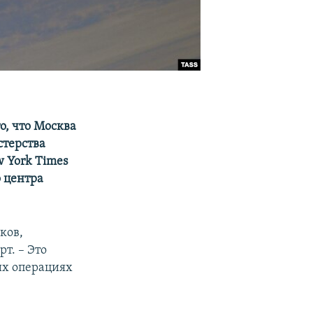
о, что Москва
стерства
 York Times
 центра
ков,
т. – Это
ких операциях