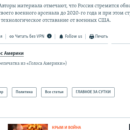
Авторы материала отмечают, что Россия стремится обн
своего военного арсенала до 2020-го года и при этом 
 технологическое отставание от военных США.
ся
Читать без VPN
Follow us
Печать
ос Америки
репечатка из «Голоса Америки»)
ир
Политика
Все статьи
ГЛАВНОЕ ЗА СУТКИ
КРЫМ И ВОЙНА