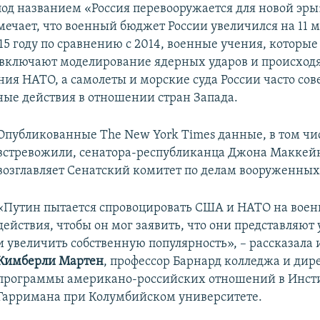
под названием «Россия перевооружается для новой эр
тмечает, что военный бюджет России увеличился на 11 
15 году по сравнению с 2014, военные учения, которые
о включают моделирование ядерных ударов и происходя
ия НАТО, а самолеты и морские суда России часто со
ые действия в отношении стран Запада.
Опубликованные The New York Times данные, в том чи
встревожили, сенатора-республиканца Джона Маккей
возглавляет Сенатский комитет по делам вооруженных
«Путин пытается спровоцировать США и НАТО на вое
действия, чтобы он мог заявить, что они представляют 
и увеличить собственную популярность», – рассказала
Кимберли Мартен
, профессор Барнард колледжа и дир
программы американо-российских отношений в Инст
Гарримана при Колумбийском университете.