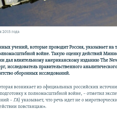
 2015 года
нных учений, которые проводит Россия, указывает на т
полномасштабной войне. Такую оценку действий Мини
ии дал влиятельному американскому изданию The New
рг, исследователь правительственного аналитического
нтство оборонных исследований.
оторая возникает из официальных российских источни
подготовку к полномасштабной войне, – отметил экспер
ений –
ГА
) указывает, что речь идет не о миротворчес
ействии повстанцам».