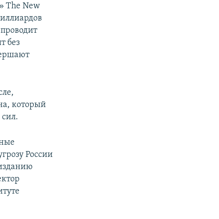
ы» The New
миллиардов
 проводит
т без
вершают
сле,
на, который
 сил.
нные
угрозу России
 изданию
ектор
итуте