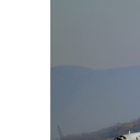
ПОБЕДИТЕЛЕЙ НЕ СУДЯТ?
КРЫМ.НЕПОКОРЕННЫЙ
ELIFBE
УКРАИНСКАЯ ПРОБЛЕМА КРЫМА