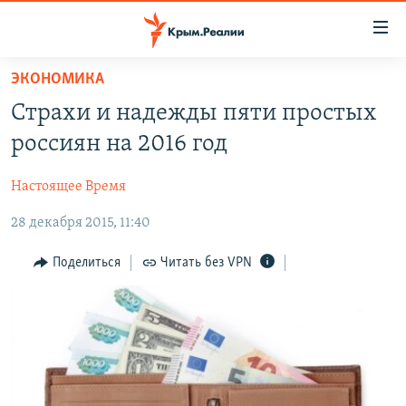
Доступность
ссылки
Вернуться
ЭКОНОМИКА
к
НОВОСТИ
Страхи и надежды пяти простых
основному
СПЕЦПРОЕКТЫ
содержанию
россиян на 2016 год
ВОДА
Вернутся
ГРУЗ 200
к
Настоящее Время
ИСТОРИЯ
КАРТА ВОЕННЫХ ОБЪЕКТОВ КРЫМА
главной
28 декабря 2015, 11:40
ЕЩЕ
11 ЛЕТ ОККУПАЦИИ КРЫМА. 11 ИСТОРИЙ СОПРОТИВЛЕНИЯ
навигации
Вернутся
РАДІО СВОБОДА
ИНТЕРАКТИВ
Поделиться
Читать без VPN
к
КАК ОБОЙТИ БЛОКИРОВКУ
ИНФОГРАФИКА
поиску
ТЕЛЕПРОЕКТ КРЫМ.РЕАЛИИ
Українською
СОВЕТЫ ПРАВОЗАЩИТНИКОВ
Qırımtatar
ПРОПАВШИЕ БЕЗ ВЕСТИ