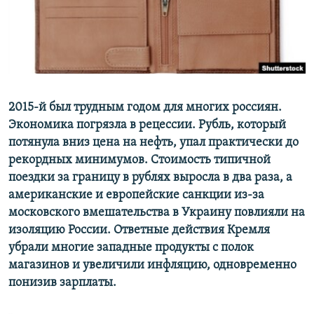
ПРИСОЕДИНЯЙТЕСЬ!
ПОБЕДИТЕЛЕЙ НЕ СУДЯТ?
КРЫМ.НЕПОКОРЕННЫЙ
ELIFBE
УКРАИНСКАЯ ПРОБЛЕМА КРЫМА
Все сайты RFE/RL
2015-й был трудным годом для многих россиян.
Экономика погрязла в рецессии. Рубль, который
потянула вниз цена на нефть, упал практически до
рекордных минимумов. Стоимость типичной
поездки за границу в рублях выросла в два раза, а
американские и европейские санкции из-за
московского вмешательства в Украину повлияли на
изоляцию России. Ответные действия Кремля
убрали многие западные продукты с полок
магазинов и увеличили инфляцию, одновременно
понизив зарплаты.