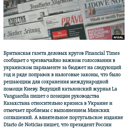
ПРИСОЕДИНЯЙТЕСЬ!
ПОБЕДИТЕЛЕЙ НЕ СУДЯТ?
КРЫМ.НЕПОКОРЕННЫЙ
ELIFBE
УКРАИНСКАЯ ПРОБЛЕМА КРЫМА
Все сайты RFE/RL
Британская газета деловых кругов Financial Times
сообщает о чрезвычайно важном голосовании в
украинском парламенте за бюджет на следующий
год и ряде поправок в налоговые законы, что было
решающим для сохранения международной
помощи Киеву. Ведущий каталонский журнал La
Vanguardia пишет о позиции руководства
Казахстана относительно кризиса в Украине и
отмечает проблемы с выполнением Минских
соглашений. А влиятельное португальское издание
Diario de Noticias пишет, что президент России