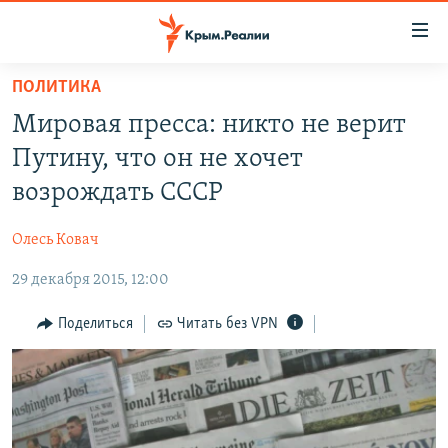
Доступность
ссылки
Вернуться
ПОЛИТИКА
к
НОВОСТИ
Мировая пресса: никто не верит
основному
СПЕЦПРОЕКТЫ
содержанию
Путину, что он не хочет
ВОДА
Вернутся
ГРУЗ 200
возрождать СССР
к
ИСТОРИЯ
КАРТА ВОЕННЫХ ОБЪЕКТОВ КРЫМА
главной
Олесь Ковач
ЕЩЕ
11 ЛЕТ ОККУПАЦИИ КРЫМА. 11 ИСТОРИЙ СОПРОТИВЛЕНИЯ
навигации
Вернутся
29 декабря 2015, 12:00
РАДІО СВОБОДА
ИНТЕРАКТИВ
к
КАК ОБОЙТИ БЛОКИРОВКУ
ИНФОГРАФИКА
Поделиться
Читать без VPN
поиску
ТЕЛЕПРОЕКТ КРЫМ.РЕАЛИИ
Українською
СОВЕТЫ ПРАВОЗАЩИТНИКОВ
Qırımtatar
ПРОПАВШИЕ БЕЗ ВЕСТИ