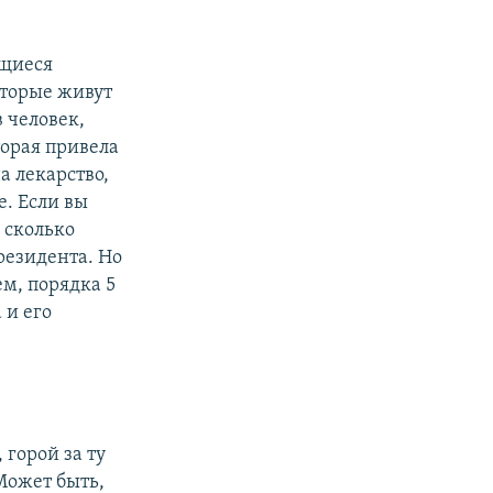
ющиеся
оторые живут
 человек,
торая привела
а лекарство,
е. Если вы
 сколько
резидента. Но
ем, порядка 5
 и его
 горой за ту
 Может быть,