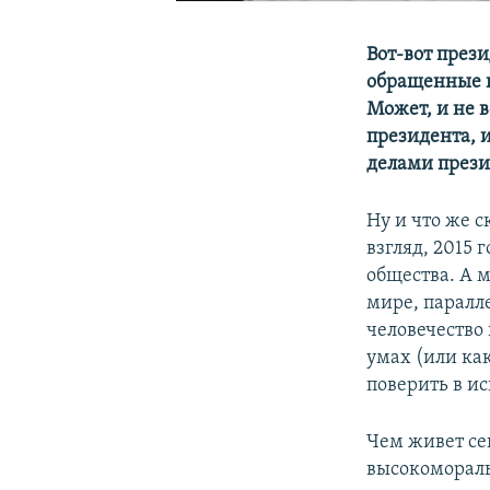
Вот-вот през
обращенные к
Может, и не в
президента, и
делами презид
Ну и что же 
взгляд, 2015 
общества. А 
мире, паралл
человечество 
умах (или ка
поверить в и
Чем живет се
высокоморальн