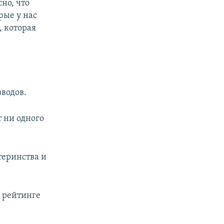
сно, что
рые у нас
, которая
зводов.
т ни одного
теринства и
 рейтинге