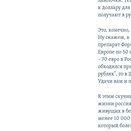
лампочки. Тем
к доллару для
получают в ру
Это, конечно,
Ну скажем, к
препарат Форм
Европе по 50 
– 70 евро в Р
обходился при
рублях", то в
Удачи вам и п
К этим скучн
жизни россия
живущих в бед
менее 10 000 
который болен