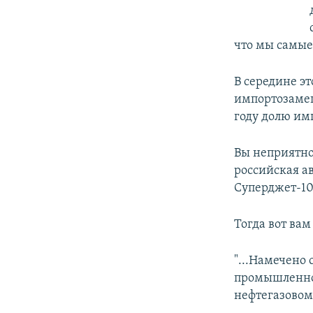
что мы самые 
В середине э
импортозамещ
году долю им
Вы неприятно
российская а
Суперджет-10
Тогда вот вам
"...Намечено
промышленност
нефтегазовом