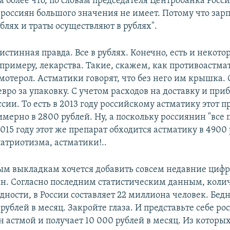
 более что, по словам председателя Центробанка Росси
 россиян большого значения не имеет. Потому что зар
блях и траты осуществляют в рублях".
 истинная правда. Все в рублях. Конечно, есть и некото
 примеру, лекарства. Такие, скажем, как противоастм
отерол. Астматики говорят, что без него им крышка. 
евро за упаковку. С учетом расходов на доставку и пр
оссии. То есть в 2013 году российскому астматику этот 
мерно в 2800 рублей. Ну, а поскольку россиянин "все 
 2015 году этот же препарат обходится астматику в 4900
атриотизма, астматики!..
ым выкладкам хочется добавить совсем недавние цифр
н. Согласно последним статистическим данным, колич
ности, в России составляет 22 миллиона человек. Бедн
рублей в месяц. Закройте глаза. И представьте себе ро
 астмой и получает 10 000 рублей в месяц. Из которых