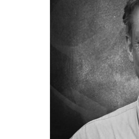
ПОБЕДИТЕЛЕЙ НЕ СУДЯТ?
КРЫМ.НЕПОКОРЕННЫЙ
ELIFBE
УКРАИНСКАЯ ПРОБЛЕМА КРЫМА