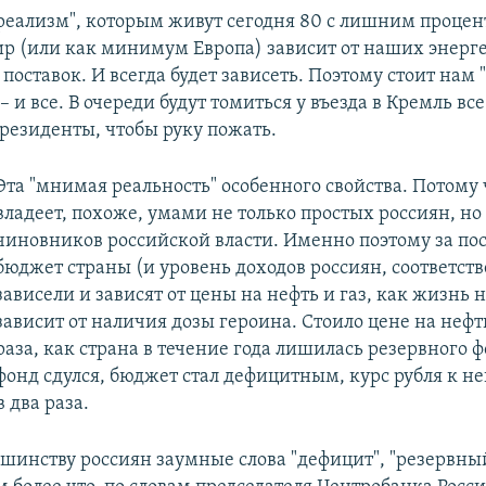
еализм", которым живут сегодня 80 с лишним процент
мир (или как минимум Европа) зависит от наших энерг
 поставок. И всегда будет зависеть. Поэтому стоит нам
– и все. В очереди будут томиться у въезда в Кремль все
резиденты, чтобы руку пожать.
Эта "мнимая реальность" особенного свойства. Потому 
владеет, похоже, умами не только простых россиян, но 
чиновников российской власти. Именно поэтому за пос
бюджет страны (и уровень доходов россиян, соответст
зависели и зависят от цены на нефть и газ, как жизнь
зависит от наличия дозы героина. Стоило цене на нефть
раза, как страна в течение года лишилась резервного ф
онд сдулся, бюджет стал дефицитным, курс рубля к н
в два раза.
ьшинству россиян заумные слова "дефицит", "резервный