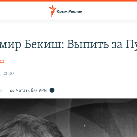
мир Бекиш: Выпить за П
иш
, 23:20
ся
Читать без VPN