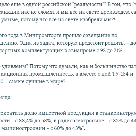
дело еще в одной российской "реальности"? В той, что 
санкции нас не сломят и мы все на свете произведем с
умные, потому что все на свете изобрели мы?!
того года в Минпромторге прошло совещание по
ению. Одна из задач, которую предстоит решить, – до
портных комплектующих в авиапроме с 92 до 71%...
 удивлены? Потому что думали, как и большинство пат
виационная промышленность, а вместе с ней ТУ-154 и
0 – самые лучшие в мире?
 еще:
 сократить долю импортной продукции в станкоинстру
и – с 88,4% до 58%, в радиоэлектронике – с 82% до 44
 машиностроении – с 60% до 43%".