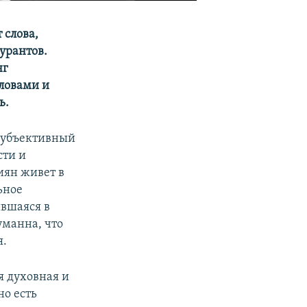
 слова,
урантов.
нг
словами и
ь.
 субъективный
сти и
иян живет в
ьное
ившаяся в
уманна, что
я.
я духовная и
но есть