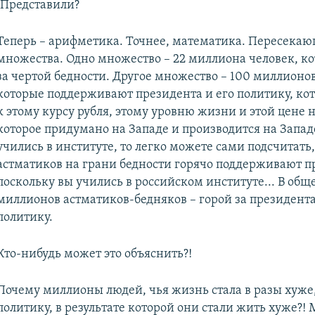
. Представили?
Теперь – арифметика. Точнее, математика. Пересека
множества. Одно множество – 22 миллиона человек, к
за чертой бедности. Другое множество – 100 миллионов
которые поддерживают президента и его политику, ко
к этому курсу рубля, этому уровню жизни и этой цене н
которое придумано на Западе и производится на Запад
учились в институте, то легко можете сами подсчитать,
астматиков на грани бедности горячо поддерживают п
поскольку вы учились в российском институте... В общ
миллионов астматиков-бедняков – горой за президента
политику.
Кто-нибудь может это объяснить?!
Почему миллионы людей, чья жизнь стала в разы хуже,
политику, в результате которой они стали жить хуже?!