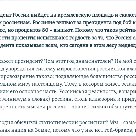
идент России выйдет на кремлевскую площадь и скажет
 россиянам. Россияне выпьют за президента под бой к
се, но процентов 80 – выпьют. Потому что таков рейти
 эти проценты испытывают гордость за то, что Россия 
ента показывает всем, кто сегодня в этом лесу медвед
скажет президент? Чем этот год знаменателен? На мой
год упорядочил систему мировоззрения российской вла
мировоззрение таково: подавляющее большинство росс
ельном миру настоящему. Тому, в котором живет остал
или его основная часть. Российская реальность, воцар
к минимум в словах) россиян, столь иллюзорна и прид
скренность мыслей россиян – значит сильно обманутьс
годня обычный статистический россиянин? Мы – сама
ая нация на Земле, потому что у нас нет гей-браков, 