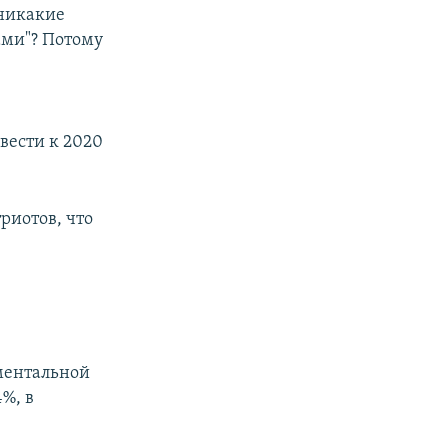
"никакие
ами"? Потому
вести к 2020
риотов, что
ментальной
%, в