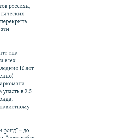
ов россиян,
етических
 "перекрыть
 эти
что она
и всех
ледние 16 лет
венно)
 наркомана
 упасть в 2,5
онда,
енавистному
 фонд" – до