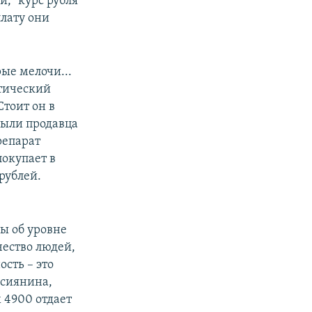
и, "курс рубля
плату они
рые мелочи...
атический
Стоит он в
ибыли продавца
препарат
покупает в
 рублей.
ы об уровне
ество людей,
ость – это
ссиянина,
 4900 отдает