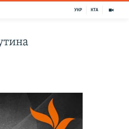
УКР
КТА
утина