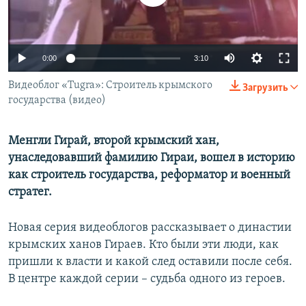
ПРИСОЕДИНЯЙТЕСЬ!
ПОБЕДИТЕЛЕЙ НЕ СУДЯТ?
КРЫМ.НЕПОКОРЕННЫЙ
0:00
3:10
ELIFBE
Видеоблог «Tugra»: Строитель крымского
УКРАИНСКАЯ ПРОБЛЕМА КРЫМА
Загрузить
государства (видео)
Все сайты RFE/RL
Менгли Гирай, второй крымский хан,
унаследовавший фамилию Гираи, вошел в историю
как строитель государства, реформатор и военный
стратег.
Новая серия видеоблогов рассказывает о династии
крымских ханов Гираев. Кто были эти люди, как
пришли к власти и какой след оставили после себя.
В центре каждой серии – судьба одного из героев.