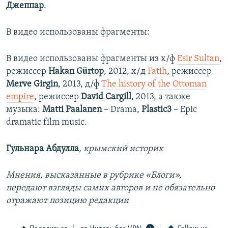
Джеппар
.
В видео использованы фрагменты:
В видео использованы фрагменты из х/ф
Esir Sultan
,
режиссер
Hakan Gürtop
, 2012, х/д
Fatih
, режиссер
Merve Girgin
, 2013, д/ф
The history of the Ottoman
empire
, режиссер
David Cargill
, 2013, а также
музыка:
Matti Paalanen
– Drama,
Plastic3
– Epic
dramatic film music.
Гульнара Абдулла
, крымский историк
Мнения, высказанные в рубрике «Блоги»,
передают взгляды самих авторов и не обязательно
отражают позицию редакции