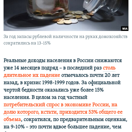
ПРИСОЕДИНЯЙТЕСЬ!
ПОБЕДИТЕЛЕЙ НЕ СУДЯТ?
КРЫМ.НЕПОКОРЕННЫЙ
ELIFBE
За год запасы рублевой наличности на руках домохозяйств
УКРАИНСКАЯ ПРОБЛЕМА КРЫМА
сократились на 13-15%
Все сайты RFE/RL
Реальные доходы населения в России снижаются
уже 14 месяцев подряд – в последний раз
столь
длительное их падение
отмечалось почти 20 лет
назад, в кризис 1998-1999 годов. За официальной
чертой бедности оказались уже более 15%
населения. В целом за год частный
потребительский спрос в экономике России, на
долю которого, кстати, приходится 53% общего ее
объема
, сократился, по предварительным оценкам,
на 9-10% – это почти вдвое большее падение, чем