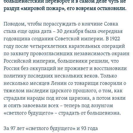
большевистский переворот и в самом деле чуть не
раздул «мировой пожар», его вовремя остановили.
Поводом, чтобы порассуждать о кончине Совка
стала еще одна дата – 30 декабря была очередная
годовщина создания Советской империи. В 1922
году после четырехлетних карательных операций
по захвату провозгласивших независимость окраин
Российской империи, большевики решили, что
Россия без оккупаций не проживет и восстановили
политику последних нескольких веков. Только
несколько месяцев Ленин со товарищи говорили о
тяжелом наследии царского прошлого, о том, как
страдали народы под игом царизма, а потом взяли
и опять завоевали всех – теперь под лозунгом
«светлого будущего» – страдать от большевизма.
За 97 лет «светлого будущего» и 93 года