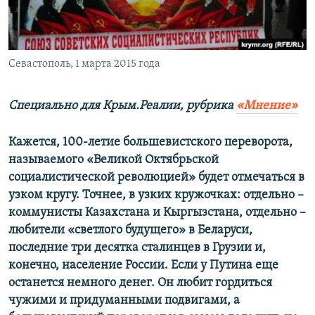
ПРИСОЕДИНЯЙТЕСЬ!
ПОБЕДИТЕЛЕЙ НЕ СУДЯТ?
КРЫМ.НЕПОКОРЕННЫЙ
ELIFBE
Севастополь, 1 марта 2015 года
УКРАИНСКАЯ ПРОБЛЕМА КРЫМА
Специально для Крым.Реалии, рубрика
«Мнение»
Все сайты RFE/RL
Кажется, 100-летие большевистского переворота,
называемого «Великой Октябрьской
социалистической революцией» будет отмечаться в
узком кругу. Точнее, в узких кружочках: отдельно –
коммунисты Казахстана и Кыргызстана, отдельно –
любители «светлого будущего» в Беларуси,
последние три десятка сталинцев в Грузии и,
конечно, население России. Если у Путина еще
останется немного денег. Он любит гордиться
чужими и придуманными подвигами, а