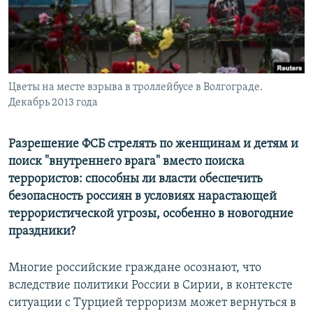
ПРИСОЕДИНЯЙТЕСЬ!
ПОБЕДИТЕЛЕЙ НЕ СУДЯТ?
КРЫМ.НЕПОКОРЕННЫЙ
ELIFBE
Цветы на месте взрыва в троллейбусе в Волгограде.
УКРАИНСКАЯ ПРОБЛЕМА КРЫМА
Декабрь 2013 года
Все сайты RFE/RL
Разрешение ФСБ стрелять по женщинам и детям и
поиск "внутреннего врага" вместо поиска
террористов: способны ли власти обеспечить
безопасность россиян в условиях нарастающей
террористической угрозы, особенно в новогодние
праздники?
Многие российские граждане осознают, что
вследствие политики России в Сирии, в контексте
ситуации с Турцией терроризм может вернуться в