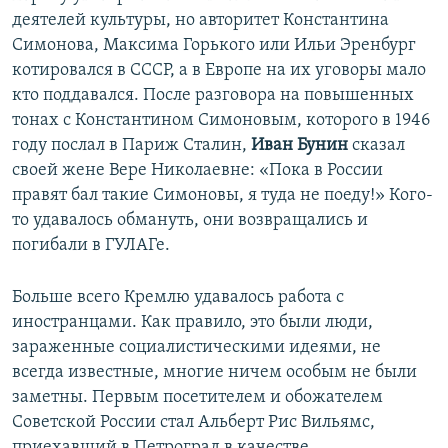
деятелей культуры, но авторитет Константина
Симонова, Максима Горького или Ильи Эренбург
котировался в СССР, а в Европе на их уговоры мало
кто поддавался. После разговора на повышенных
тонах с Константином Симоновым, которого в 1946
году послал в Париж Сталин,
Иван Бунин
сказал
своей жене Вере Николаевне: «Пока в России
правят бал такие Симоновы, я туда не поеду!» Кого-
то удавалось обмануть, они возвращались и
погибали в ГУЛАГе.
Больше всего Кремлю удавалось работа с
иностранцами. Как правило, это были люди,
зараженные социалистическими идеями, не
всегда известные, многие ничем особым не были
заметны. Первым посетителем и обожателем
Советской России стал Альберт Рис Вильямс,
приехавший в Петроград в качестве