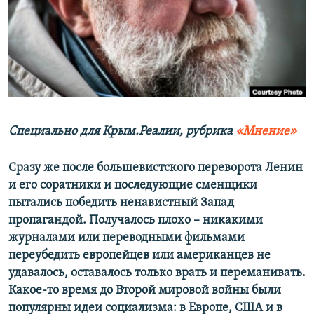
ПРИСОЕДИНЯЙТЕСЬ!
ПОБЕДИТЕЛЕЙ НЕ СУДЯТ?
КРЫМ.НЕПОКОРЕННЫЙ
ELIFBE
УКРАИНСКАЯ ПРОБЛЕМА КРЫМА
Все сайты RFE/RL
Специально для Крым.Реалии, рубрика
«Мнение»
Сразу же после большевистского переворота Ленин
и его соратники и последующие сменщики
пытались победить ненавистный Запад
пропагандой. Получалось плохо – никакими
журналами или переводными фильмами
переубедить европейцев или американцев не
удавалось, оставалось только врать и переманивать.
Какое-то время до Второй мировой войны были
популярны идеи социализма: в Европе, США и в