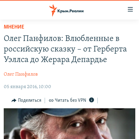
Доступность
ссылки
Вернуться
МНЕНИЕ
к
НОВОСТИ
Олег Панфилов: Влюбленные в
основному
СПЕЦПРОЕКТЫ
содержанию
российскую сказку – от Герберта
ВОДА
Вернутся
ГРУЗ 200
Уэллса до Жерара Депардье
к
ИСТОРИЯ
КАРТА ВОЕННЫХ ОБЪЕКТОВ КРЫМА
главной
Олег Панфилов
ЕЩЕ
11 ЛЕТ ОККУПАЦИИ КРЫМА. 11 ИСТОРИЙ СОПРОТИВЛЕНИЯ
навигации
Вернутся
05 января 2016, 10:00
РАДІО СВОБОДА
ИНТЕРАКТИВ
к
КАК ОБОЙТИ БЛОКИРОВКУ
ИНФОГРАФИКА
Поделиться
Читать без VPN
поиску
ТЕЛЕПРОЕКТ КРЫМ.РЕАЛИИ
Українською
СОВЕТЫ ПРАВОЗАЩИТНИКОВ
Qırımtatar
ПРОПАВШИЕ БЕЗ ВЕСТИ