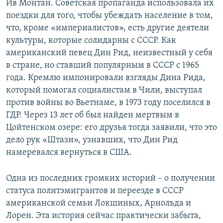
Ив Монтан. Советская пропаганда использовала их
поездки для того, чтобы убеждать население в том,
что, кроме «империалистов», есть другие деятели
культуры, которые солидарны с СССР. Как
американский певец Дин Рид, неизвестный у себя
в стране, но ставший популярным в СССР с 1965
года. Кремлю импонировали взгляды Дина Рида,
который помогал социалистам в Чили, выступал
против войны во Вьетнаме, в 1973 году поселился в
ГДР. Через 13 лет об был найден мертвым в
Цойтенском озере: его друзья тогда заявили, что это
дело рук «Штази», узнавших, что Дин Рид
намеревался вернуться в США.
Одна из последних громких историй – о получении
статуса политэмигрантов и переезде в СССР
американской семьи Локшиных, Арнольда и
Лорен. Эта история сейчас практически забыта,