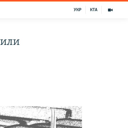
УКР
КТА
 или