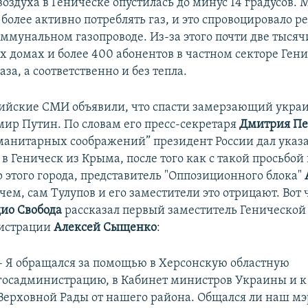
оздуха в Геническе опустилась до минус 14 градусов.
более активно потреблять газ, и это спровоцировало р
оммунальном газопроводе. Из-за этого почти две тысяч
 домах и более 400 абонентов в частном секторе Ген
аза, а соответственно и без тепла.
сийские СМИ объявили, что спасти замерзающий укра
ир Путин. По словам его пресс-секретаря
Дмитрия Пе
уманитарных соображений” президент России дал указ
 в Геническ из Крыма, после того как с такой просьбой
р этого города, представитель "Оппозиционного блока"
очем, сам Тулупов и его заместители это отрицают. Вот 
ио Свобода
рассказал первый заместитель Генической
истрации
Алексей Сыщенко
:
– Я обращался за помощью в Херсонскую областную
госадминистрацию, в Кабинет министров Украины и к
Верховной Рады от нашего района. Общался ли наш м