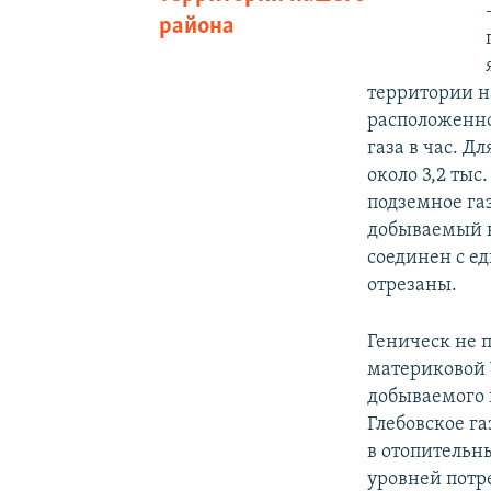
района
территории н
расположенное
газа в час. Д
около 3,2 тыс
подземное га
добываемый н
соединен с е
отрезаны.
Геническ не 
материковой 
добываемого 
Глебовское г
в отопительн
уровней потре