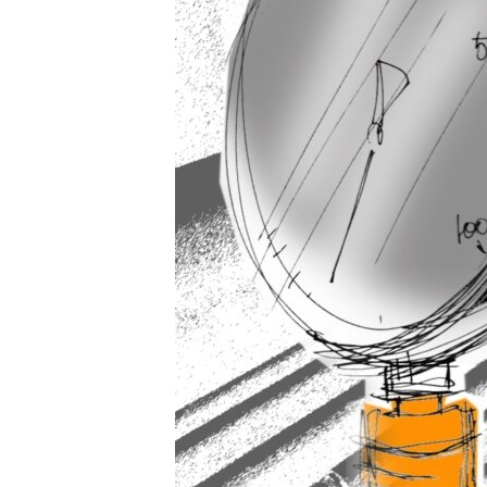
ПОБЕДИТЕЛЕЙ НЕ СУДЯТ?
КРЫМ.НЕПОКОРЕННЫЙ
ELIFBE
УКРАИНСКАЯ ПРОБЛЕМА КРЫМА