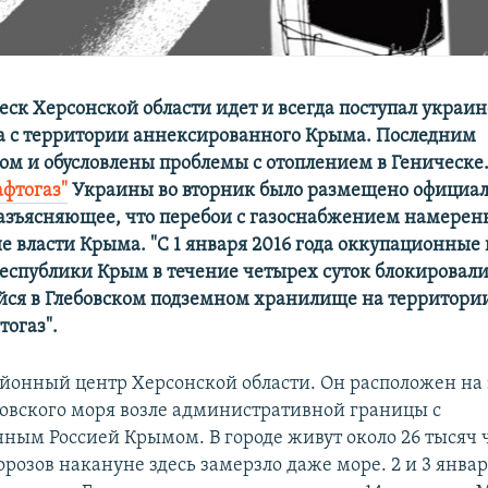
еск Херсонской области идет и всегда поступал украин
 с территории аннексированного Крыма. Последним
вом и обусловлены проблемы с отоплением в Геническе.
афтогаз"
Украины во вторник было размещено официа
азъясняющее, что перебои с газоснабжением намерен
е власти Крыма. "С 1 января 2016 года оккупационные 
еспублики Крым в течение четырех суток блокировал
йся в Глебовском подземном хранилище на территории
тогаз".
айонный центр Херсонской области. Он расположен на
овского моря возле административной границы с
ным Россией Крымом. В городе живут около 26 тысяч ч
розов накануне здесь замерзло даже море. 2 и 3 янва