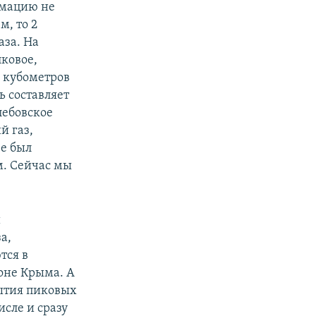
рмацию не
м, то 2
аза. На
ковое,
. кубометров
ь составляет
лебовское
й газ,
е был
м. Сейчас мы
и
а,
тся в
оне Крыма. А
рытия пиковых
исле и сразу