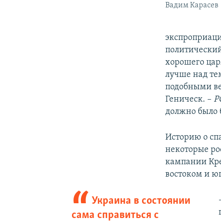
Вадим Карасев
экспроприаци
политический
хорошего цар
лучше над те
подобными ве
Геническ. –
Р
должно было 
Историю о сп
некоторые ро
кампании Кре
востоком и ю
Украина в состоянии
сама справиться с