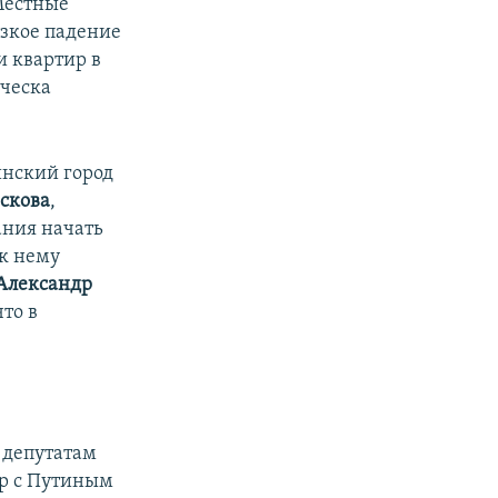
 Местные
езкое падение
и квартир в
ическа
инский город
скова
,
ания начать
 к нему
Александр
что в
 депутатам
эр с Путиным