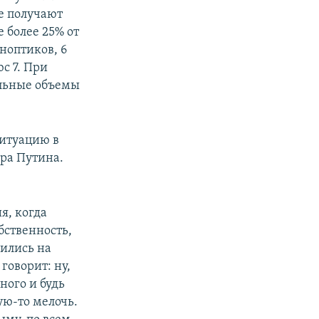
де получают
е более 25% от
ноптиков, 6
юс 7. При
ельные объемы
итуацию в
ира Путина.
я, когда
бственность,
дились на
говорит: ну,
ного и будь
ую-то мелочь.