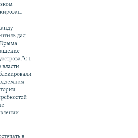
езком
окирован.
манду
ентиль дал
 Крыма
ращение
строва.​"С 1
 власти
 блокировали
подземном
итории
требностей
не
аявлении
оступать в