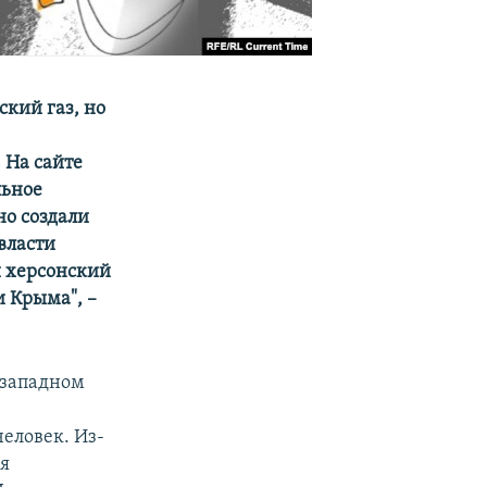
ский газ, но
 На сайте
льное
но создали
власти
и херсонский
 Крыма", –
 западном
еловек. Из-
ря