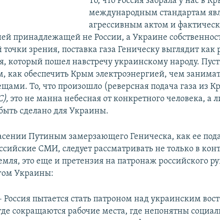
То, что Россия забрала у нас в К
международным стандартам явл
агрессивным актом и фактичес
ей принадлежащей не России, а Украине собственност
 точки зрения, поставка газа Геническу выглядит как
я, который пошел навстречу украинскому народу. Пус
м, как обеспечить Крым электроэнергией, чем занима
щами. То, что произошло (реверсная подача газа из К
С),
это не манна небесная от конкретного человека, а л
быть сделано для Украины.
асении Путиным замерзающего Геническа, как ее под
ссийские СМИ, следует рассматривать не только в конт
мля, это еще и претензия на патронаж российского ру
гом Украины:
– Россия пытается стать патроном над украинским вос
где сокращаются рабочие места, где непонятны социал