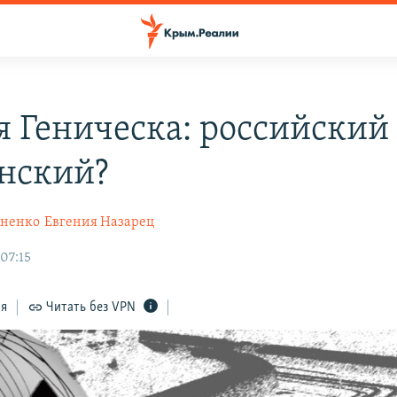
ля Геническа: российский
нский?
хненко
Евгения Назарец
07:15
ся
Читать без VPN