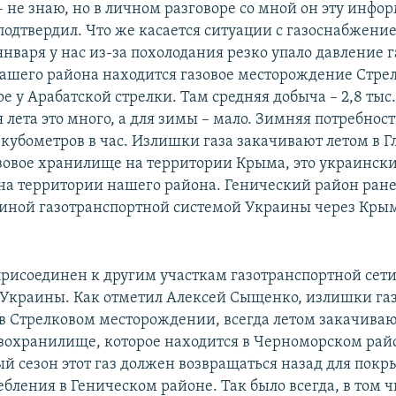
– не знаю, но в личном разговоре со мной он эту инфо
подтвердил. Что же касается ситуации с газоснабжение
января у нас из-за похолодания резко упало давление г
ашего района находится газовое месторождение Стрел
 у Арабатской стрелки. Там средняя добыча – 2,8 тыс
ля лета это много, а для зимы – мало. Зимняя потребност
. кубометров в час. Излишки газа закачивают летом в Г
зовое хранилище на территории Крыма, это украински
а территории нашего района. Генический район ране
диной газотранспортной системой Украины через Кры
присоединен к другим участкам газотранспортной сет
Украины. Как отметил Алексей Сыщенко, излишки газ
в Стрелковом месторождении, всегда летом закачиваю
азохранилище, которое находится в Черноморском рай
ый сезон этот газ должен возвращаться назад для пок
бления в Геническом районе. Так было всегда, в том ч