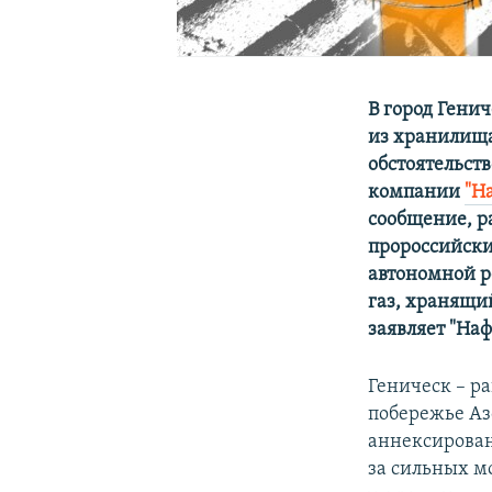
В город Генич
из хранилища
обстоятельст
компании
"Н
сообщение, р
пророссийски
автономной р
газ, хранящи
заявляет "Наф
Геническ – р
побережье Аз
аннексирован
за сильных мо