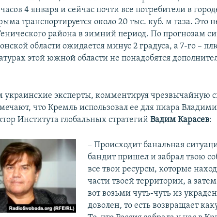
 часов 4 января и сейчас почти все потребители в горо
рыма транспортируется около 20 тыс. куб. м газа. Это н
Генического района в зимний период. По прогнозам си
онской области ожидается минус 2 градуса, а 7-го – пл
атурах этой южной области не понадобятся дополнит
 украинские эксперты, комментируя чрезвычайную с
тмечают, что Кремль использовал ее для пиара Владим
ктор Института глобальных стратегий
Вадим Карасев
:
– Происходит банальная ситуаци
бандит пришел и забрал твою со
все твои ресурсы, которые нахо
части твоей территории, а затем 
вот возьми чуть-чуть из украден
доволен, то есть возвращает как