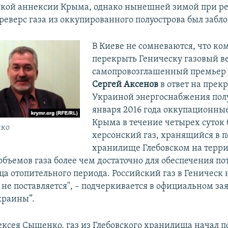
ской аннексии Крыма, однако нынешней зимой при р
реверс газа из оккупированного полуострова был забл
В Киеве не сомневаются, что ко
перекрыть Геническу газовый в
самопровозглашенный премьер
Сергей Аксенов
в ответ на прек
Украиной энергоснабжения полуо
января 2016 года оккупационные
Крыма в течение четырех суток
нко
херсонский газ, хранящийся в 
хранилище Глебовском на терр
объемов газа более чем достаточно для обеспечения по
ца отопительного периода. Российский газ в Геническ 
 не поставляется", – подчеркивается в официальном з
краины”.
ексея Сыщенко, газ из Глебовского хранилища начал п