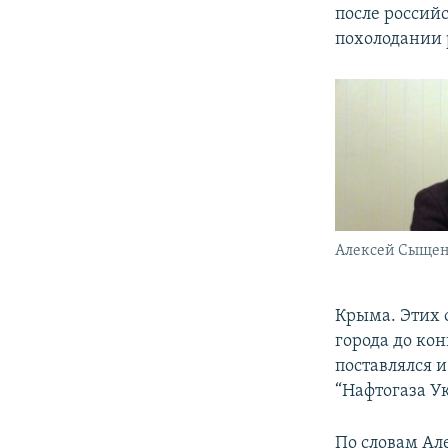
после россий
похолодании 
Алексей Сыще
Крыма. Этих 
города до кон
поставлялся и
“Нафтогаза У
По словам Ал