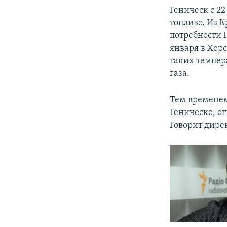
Геническ с 22
топливо. Из К
потребности 
января в Херс
таких темпер
газа.
Тем временем
Геническе, о
Говорит дире