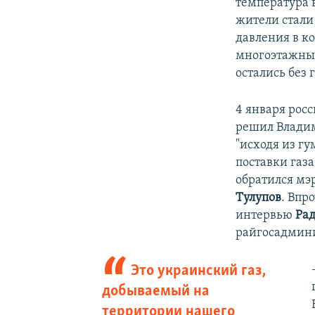
температура в
жители стали 
давления в к
многоэтажных
остались без г
4 января рос
решил Владим
"исходя из г
поставки газа
обратился мэ
Тулупов
. Впр
интервью
Рад
райгосадмин
Это украинский газ,
добываемый на
территории нашего