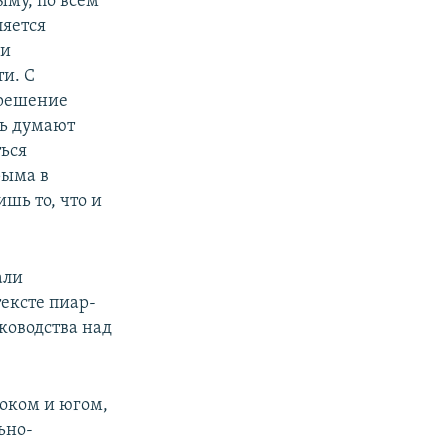
рыму, по всем
яется
ки
и. С
 решение
ть думают
ться
рыма в
ишь то, что и
али
ексте пиар-
ководства над
током и югом,
ьно-