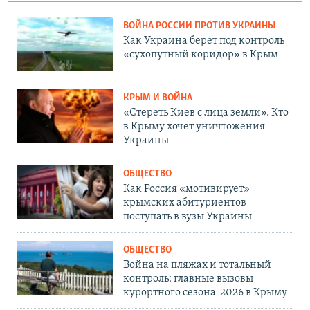
ВОЙНА РОССИИ ПРОТИВ УКРАИНЫ
Как Украина берет под контроль
«сухопутный коридор» в Крым
КРЫМ И ВОЙНА
«Стереть Киев с лица земли». Кто
в Крыму хочет уничтожения
Украины
ОБЩЕСТВО
Как Россия «мотивирует»
крымских абитуриентов
поступать в вузы Украины
ОБЩЕСТВО
Война на пляжах и тотальный
контроль: главные вызовы
курортного сезона-2026 в Крыму