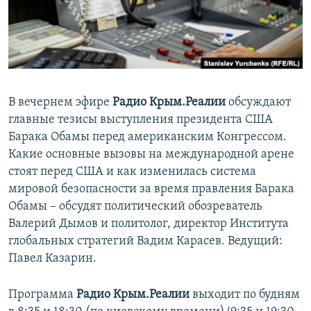
ПРИСОЕДИНЯЙТЕСЬ!
ПОБЕДИТЕЛЕЙ НЕ СУДЯТ?
КРЫМ.НЕПОКОРЕННЫЙ
ELIFBE
УКРАИНСКАЯ ПРОБЛЕМА КРЫМА
В вечернем эфире
Радио Крым.Реалии
обсуждают
Все сайты RFE/RL
главные тезисы выступления президента США
Барака Обамы перед американским Конгрессом.
Какие основные вызовы на международной арене
стоят перед США и как изменилась система
мировой безопасности за время правления Барака
Обамы – обсудят политический обозреватель
Валерий Дымов и политолог, директор Института
глобальных стратегий Вадим Карасев. Ведущий:
Павел Казарин.
Программа
Радио Крым.Реалии
выходит по будням