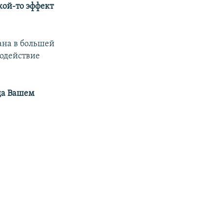
кой-то эффект
ана в большей
одействие
ода Вашем