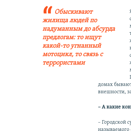
Обыскивают
жилища людей по
надуманным до абсурда
предлогам: то ищут
какой-то угнанный
мотоцикл, то связь с
террористами​
домах бывают
внешности, з
– А какие ко
– Городской 
называемого 