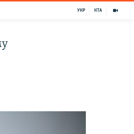
УКР
КТА
му