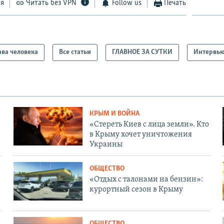
ся
Читать без VPN
Follow us
Печать
ва человека
Все статьи
ГЛАВНОЕ ЗА СУТКИ
Интервь
КРЫМ И ВОЙНА
«Стереть Киев с лица земли». Кто
в Крыму хочет уничтожения
Украины
ОБЩЕСТВО
«Отдых с талонами на бензин»:
курортный сезон в Крыму
ОБЩЕСТВО