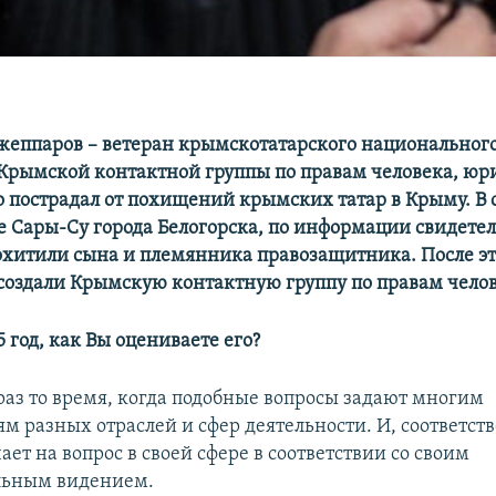
еппаров – ветеран крымскотатарского национальног
Крымской контактной группы по правам человека, юри
но пострадал от похищений крымских татар в Крыму. В 
ве Сары-Су города Белогорска, по информации свидетел
хитили сына и племянника правозащитника. После эт
создали Крымскую контактную группу по правам челов
 год, как Вы оцениваете его?
 раз то время, когда подобные вопросы задают многим
м разных отраслей и сфер деятельности. И, соответств
ет на вопрос в своей сфере в соответствии со своим
льным видением.