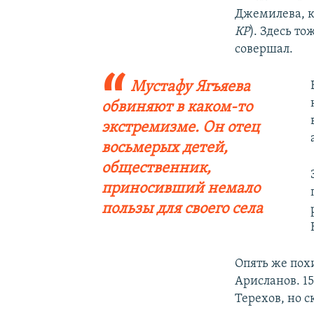
Джемилева, к
КР
). Здесь т
совершал.
Мустафу Ягъяева
обвиняют в каком-то
экстремизме. Он отец
восьмерых детей,
общественник,
приносивший немало
пользы для своего села
Опять же пох
Арисланов. 1
Терехов, но 