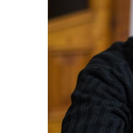
ПОБЕДИТЕЛЕЙ НЕ СУДЯТ?
КРЫМ.НЕПОКОРЕННЫЙ
ELIFBE
УКРАИНСКАЯ ПРОБЛЕМА КРЫМА