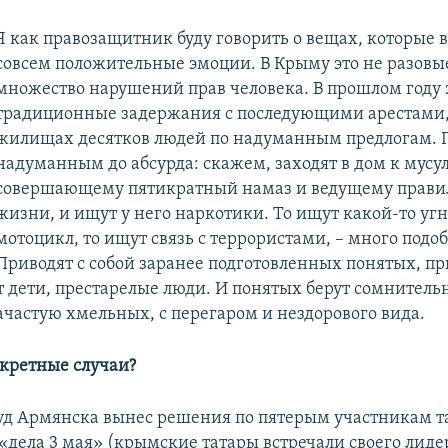
Я как правозащитник буду говорить о вещах, которые
совсем положительные эмоции. В Крыму это не разовые
множество нарушений прав человека. В прошлом году 
традиционные задержания с последующими арестами, 
жилищах десятков людей по надуманным предлогам.
надуманным до абсурда: скажем, заходят в дом к мусу
совершающему пятикратный намаз и ведущему прави
жизни, и ищут у него наркотики. То ищут какой-то у
мотоцикл, то ищут связь с террористами, – много подо
Приводят с собой заранее подготовленных понятых, пр
 дети, престарелые люди. И понятых берут сомнитель
ачастую хмельных, с перегаром и нездорового вида.
нкретные случаи?
суд Армянска вынес решения по пятерым участникам т
«дела 3 мая» (крымские татары встречали своего лиде