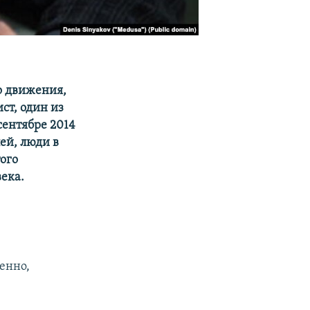
о движения,
ст, один из
сентябре 2014
ей, люди в
ого
ека.
енно,