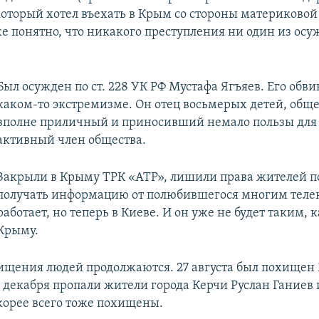
оторый хотел въехать в Крым со стороны материковой
оже понятно, что никакого преступления ни один из ос
Был осужден по ст. 228 УК РФ Мустафа Ягъяев. Его обви
каком-то экстремизме. Он отец восьмерых детей, общ
вполне приличный и приносивший немало пользы для с
активный член общества.
Закрыли в Крыму ТРК «АТР», лишили права жителей п
получать информацию от полюбившегося многим телек
работает, но теперь в Киеве. И он уже не будет таким, 
Крыму.
ищения людей продолжаются. 27 августа был похищен
5 декабря пропали жители города Керчи Руслан Ганиев
скорее всего тоже похищены.