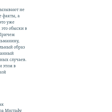
 вызывают не
 факты, а
это уже
это обыски в
 Причем
льманину,
льный образ
гнанный
бных случаев.
и этом в
ной
ак
ра Мустафу