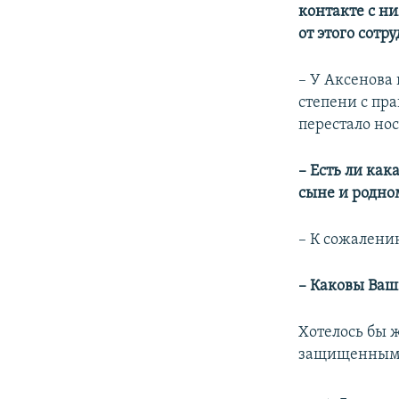
контакте с н
от этого сотр
– У Аксенова
степени с пр
перестало но
– Есть ли ка
сыне и родно
– К сожалени
– Каковы Ваш
Хотелось бы ж
защищенными, 