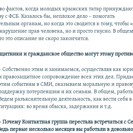
во фактов, когда молодых крымских татар принуждаю
у с ФСБ. Казалось бы, неплохое дело – помогать
льным органам, но когда это сводится к тому, чтобы «
 нарушение прав человека, но и просто гнусно. В общем
то это описание не скоро закончится.
ащитники и гражданское общество могут этому против
– Собственно этим и занимаемся, осуществляя как юри
и правозащитное сопровождение всех этих дел. Прида
этим событиям в СМИ, оказываем моральную и право
поддержку потерпевшим и их семьям. В общем, работы
Ведем разъяснительную деятельность, как вести себя 
ситуациях: во время обыска, задержания и т.д.
– Почему Контактная группа перестала встречаться с С
едь первые несколько месяцев вы работали в довольно