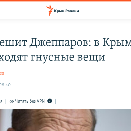
ешит Джеппаров: в Кры
ходят гнусные вещи
ев
 08:40
ся
Читать без VPN