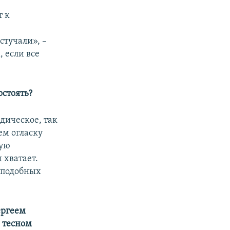
т к
стучали», –
, если все
остоять?
дическое, так
ем огласку
вую
 хватает.
в подобных
ергеем
 тесном