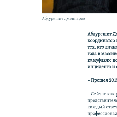
Абдурешит Джеппаров
Абдурешит Дж
координатор 
тех, кто лич
года в масси
камуфляже по
инцидента и 
– Прошел 2015
– Сейчас как
представителя
каждый отвеча
профессиона