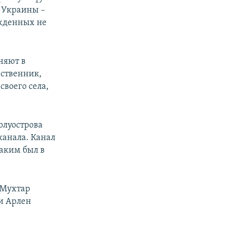
 Украины –
ужденных не
няют в
ественник,
воего села,
олуострова
анала. Канал
каким был в
 Мухтар
 и Арлен