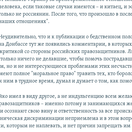
человека, если таковые случаи имеются – и китаец, и э
только не россиянин. После того, что произошло в посл
наших отношениях".
Неудивительно, что и к публикации о бедственном по
на Донбассе тут же появились комментарии, в которы
 критикой со стороны российских правозащитников. Л
 только ничего не делавшие, чтобы помочь пострадав
, но и не интересующиеся проблемами этих несчаст
меют полное "моральное право" травить тех, кто боролс
к ним в трудное время, думал и думает о том, как помо
йко имел в виду другое, а не индульгенцию всем жел
правозащитников – именно потому и занимающихся ж
и осознают свою вину и ответственность за все проис
тническая дискриминации неприемлема и в этом вопро
ии, которым не наплевать, и нет причин запрещать им