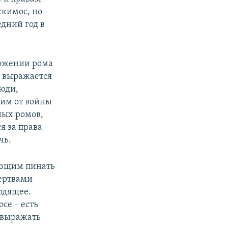
скимос, но
едний год в
ложении рома
х выражается
юди,
шим от войны
ных ромов,
я за права
чь.
ающим пинать
ертвами
ходящее.
се – есть
 выражать