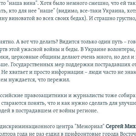
то "наша вина". Хотя было немного смешно, что ей так
ь, кто для нее "наше" (видимо, все-таки Украина, хот
ну виноватой во всех своих бедах). И страшно грустно,
нятно. А вот что делать? Видится только один путь – го
тв этой ужасной войны и беды. В Украине волонтеры,
ки, церковные общины делают очень много, но дел и 
ьше. Государственных мер поддержки пострадавших о
 Не хватает и просто информации – люди часто не знают
чем нуждается, что пережил.
ссийские правозащитники и журналисты тоже собир
стараются понять, что и как нужно сделать для улучш
дей в пострадавшем от войны регионе.
идискриминационного центра "Мемориал"
Сергей Ми
лтора года не раз ездил в прифронтовые города Восто