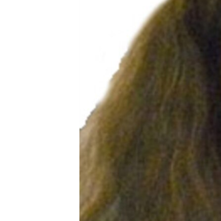
ПОБЕДИТЕЛЕЙ НЕ СУДЯТ?
КРЫМ.НЕПОКОРЕННЫЙ
ELIFBE
УКРАИНСКАЯ ПРОБЛЕМА КРЫМА