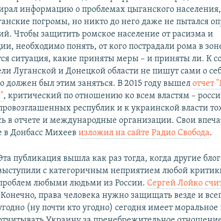
ирал информацию о проблемах цыганского населения, 
анские погромы, но никто до него даже не пытался о
ий. Чтобы защитить ромское население от расизма и
и, необходимо понять, от кого пострадали рома в зон
тся ситуация, какие приняты меры – и приняты ли. К 
ли Луганской и Донецкой области не пишут сами о себ
то должен был этим заняться. В 2015 году вышел
отчет 
"
, критический по отношению ко всем властям – росс
провозглашенных республик и к украинской власти то
ь в отчете и международные организации. Свои впеча
е в Донбасс Михеев
изложил на сайте Радио Свобода
.
Эта публикация вышла как раз тогда, когда другие бло
выступили с категоричным неприятием любой критик
проблем любыми людьми из России.
Сергей Лойко счит
"Конечно, права человека нужно защищать везде и всег
угодно (ну почти кто угодно) сегодня имеет моральное
отчитывать Украину за пренебрежительное отношение