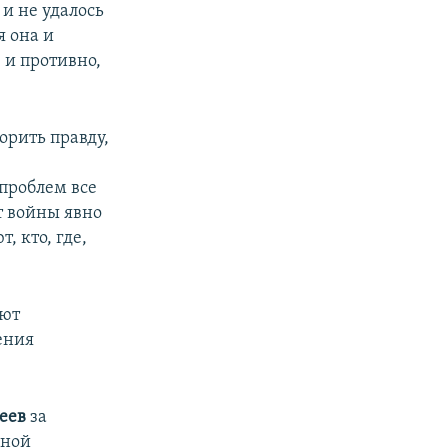
 и не удалось
я она и
 и противно,
ворить правду,
проблем все
т войны явно
, кто, где,
ают
ения
хеев
за
чной