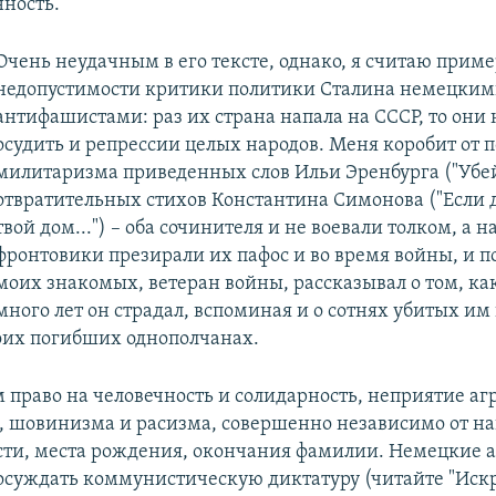
нность.
Очень неудачным в его тексте, однако, я считаю приме
недопустимости критики политики Сталина немецки
антифашистами: раз их страна напала на СССР, то они 
осудить и репрессии целых народов. Меня коробит от 
милитаризма приведенных слов Ильи Эренбурга ("Убей
отвратительных стихов Константина Симонова ("Если д
твой дом...") – оба сочинителя и не воевали толком, а 
фронтовики презирали их пафос и во время войны, и п
моих знакомых, ветеран войны, рассказывал о том, как
много лет он страдал, вспоминая и о сотнях убитых и
воих погибших однополчанах.
 право на человечность и солидарность, неприятие аг
 шовинизма и расизма, совершенно независимо от н
ти, места рождения, окончания фамилии. Немецкие
осуждать коммунистическую диктатуру (читайте "Иск