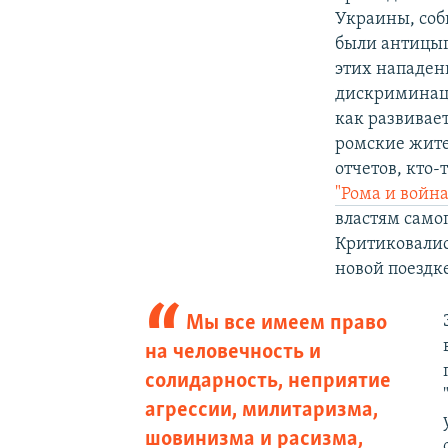
Украины, соб
были антицыг
этих нападен
дискриминаци
как развивае
ромские жите
отчетов, кто-
"Рома и война
властям само
Критиковалис
новой поездк
Мы все имеем право
на человечность и
солидарность, неприятие
агрессии, милитаризма,
шовинизма и расизма,