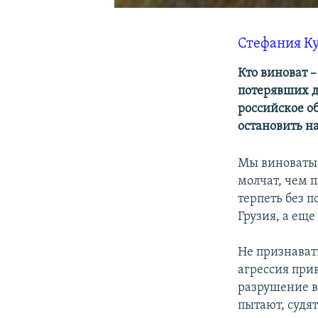
Стефания К
Кто виноват –
потерявших д
российское об
остановить на
Мы виноваты в
молчат, чем п
терпеть без п
Грузия, а ещ
Не признават
агрессия при
разрушение в
пытают, судят