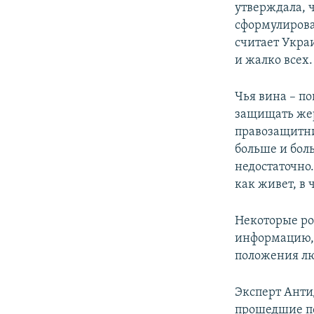
утверждала, ч
сформулироват
считает Украи
и жалко всех.
Чья вина – по
защищать жер
правозащитни
больше и бол
недостаточно.
как живет, в 
Некоторые ро
информацию, 
положения лю
Эксперт Ант
прошедшие по