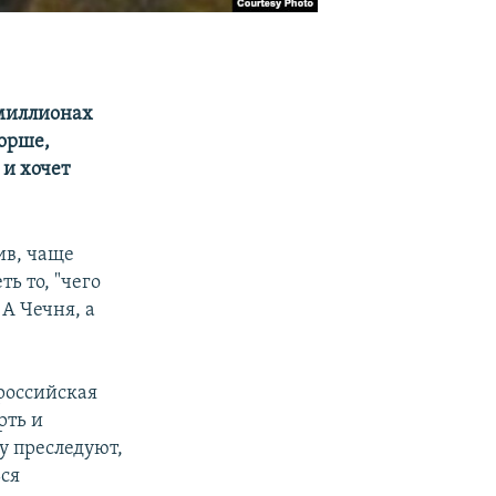
 миллионах
горше,
 и хочет
тив, чаще
ть то, "чего
А Чечня, а
российская
рть и
у преследуют,
ься