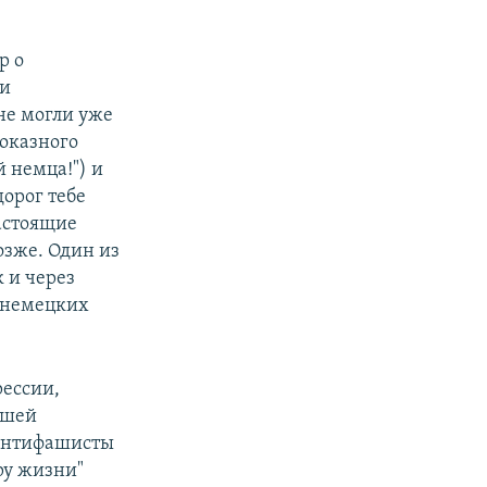
р о
ми
не могли уже
показного
 немца!") и
орог тебе
настоящие
озже. Один из
 и через
м немецких
рессии,
ашей
 антифашисты
ру жизни"