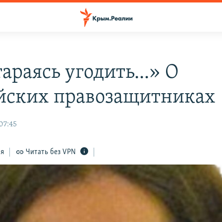
араясь угодить...» О
йских правозащитниках
07:45
ся
Читать без VPN