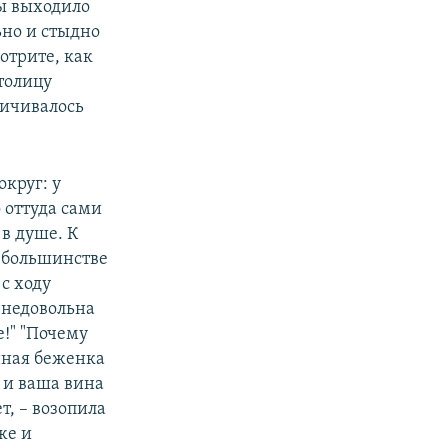
ы выходило
ьно и стыдно
отрите, как
столицу
ничивалось
округ: у
 оттуда сами
 в душе. К
 большинстве
с ходу
 недовольна
е!" "Почему
енная беженка
, и ваша вина
т, – возопила
же и