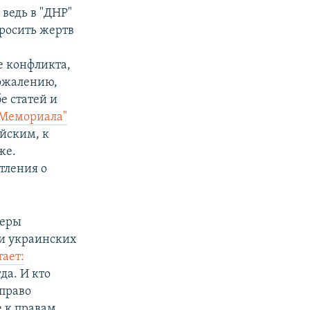
ведь в "ДНР"
просить жертв
е конфликта,
сожалению,
е статей и
"Мемориала"
ийским, к
же.
тления о
геры
и украинских
ает:
да. И кто
 право
 к правам