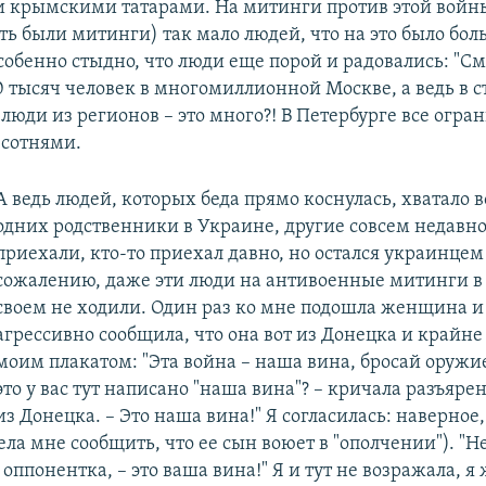
 крымскими татарами. На митинги против этой войн
ть были митинги) так мало людей, что на это было бол
собенно стыдно, что люди еще порой и радовались: "См
0 тысяч человек в многомиллионной Москве, а ведь в 
люди из регионов – это много?! В Петербурге все огра
сотнями.
А ведь людей, которых беда прямо коснулась, хватало в
одних родственники в Украине, другие совсем недавно
приехали, кто-то приехал давно, но остался украинцем
сожалению, даже эти люди на антивоенные митинги в
своем не ходили. Один раз ко мне подошла женщина и 
агрессивно сообщила, что она вот из Донецка и крайне
моим плакатом: "Эта война – наша вина, бросай оружи
это у вас тут написано "наша вина"? – кричала разъяр
из Донецка. – Это наша вина!" Я согласилась: наверное
ела мне сообщить, что ее сын воюет в "ополчении"). "Не
оппонентка, – это ваша вина!" Я и тут не возражала, я 