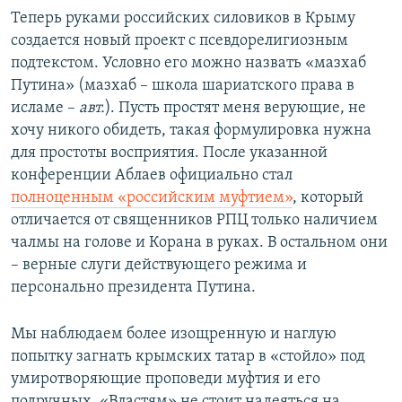
Теперь руками российских силовиков в Крыму
создается новый проект с псевдорелигиозным
подтекстом. Условно его можно назвать «мазхаб
Путина» (мазхаб – школа шариатского права в
исламе –
авт.
). Пусть простят меня верующие, не
хочу никого обидеть, такая формулировка нужна
для простоты восприятия. После указанной
конференции Аблаев официально стал
полноценным «российским муфтием»
, который
отличается от священников РПЦ только наличием
чалмы на голове и Корана в руках. В остальном они
– верные слуги действующего режима и
персонально президента Путина.
Мы наблюдаем более изощренную и наглую
попытку загнать крымских татар в «стойло» под
умиротворяющие проповеди муфтия и его
подручных. «Властям» не стоит надеяться на