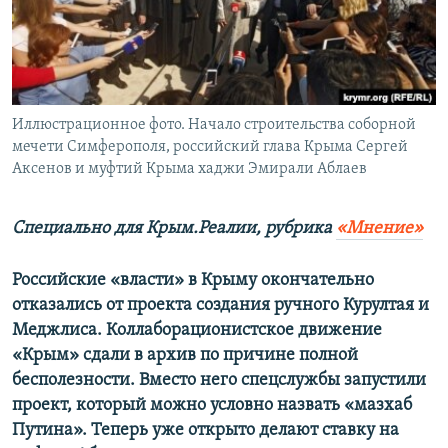
ПРИСОЕДИНЯЙТЕСЬ!
ПОБЕДИТЕЛЕЙ НЕ СУДЯТ?
КРЫМ.НЕПОКОРЕННЫЙ
ELIFBE
Иллюстрационное фото. Начало строительства соборной
УКРАИНСКАЯ ПРОБЛЕМА КРЫМА
мечети Симферополя, российский глава Крыма Сергей
Все сайты RFE/RL
Аксенов и муфтий Крыма хаджи Эмирали Аблаев
Специально для Крым.Реалии, рубрика
«Мнение»
Российские «власти» в Крыму окончательно
отказались от проекта создания ручного Курултая и
Меджлиса. Коллаборационистское движение
«Крым» сдали в архив по причине полной
бесполезности. Вместо него спецслужбы запустили
проект, который можно условно назвать «мазхаб
Путина». Теперь уже открыто делают ставку на