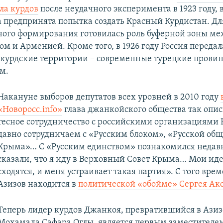
ла курдов
после неудачного эксперимента в 1923 году, 
а предпринята попытка создать Красный Курдистан. Дл
ного формирования готовилась роль буферной зоны м
м и Арменией. Кроме того, в 1926 году Россия переда
курдские территории – современные турецкие провин
м.
Накануне выборов депутатов всех уровней в 2010 году
«Новоросс.info»
глава джанкойского общества так опис
тесное сотрудничество с российскими организациями
давно сотрудничаем с «Русским блоком», «Русской об
Крыма»… С «Русским единством» познакомился неда
сказали, что я иду в Верховный Совет Крыма… Мои иде
сходятся, и меня устраивает такая партия». С того вре
Азизов находится в
политической «обойме» Сергея Ак
Теперь лидер курдов Джанкоя, превратившийся в Азиз
Мохамада Сафара Оглы, является первым заместителе