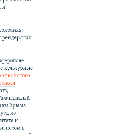
 и
сохраняя
и рейдерский
мферополе
е культурные
анкойского
ополя
атэ,
Талантливый
лавы Крыма
курд из
итете и
бизнесом в