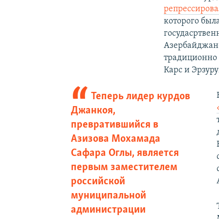
репрессирова
которого был
госудасртвен
Азербайджано
традиционно 
Карс и Эрзуру
Теперь лидер курдов
Джанкоя,
превратившийся в
Азизова Мохамада
Сафара Оглы, является
первым заместителем
российской
муниципальной
администрации