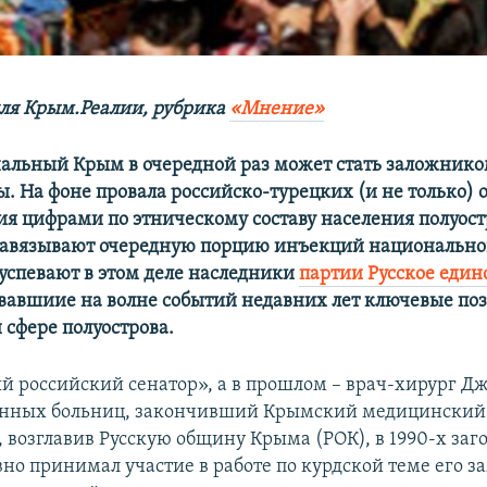
ля Крым.Реалии, рубрика
«Мнение»
льный Крым в очередной раз может стать заложнико
ы. На фоне провала российско-турецких (и не только)
я цифрами по этническому составу населения полуост
авязывают очередную порцию инъекций национальног
успевают в этом деле наследники
партии Русское един
авшиие на волне событий недавних лет ключевые по
 сфере полуострова.
 российский сенатор», а в прошлом – врач-хирург Д
онных больниц, закончивший Крымский медицинский 
, возглавив Русскую общину Крыма (РОК), в 1990-х заг
вно принимал участие в работе по курдской теме его з