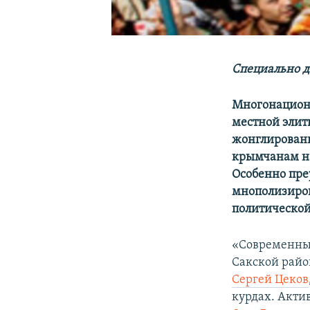
Специально д
Многонациона
местной элит
жонглировани
крымчанам н
Особенно пре
мнополизиров
политической
«Современный
Сакской рай
Сергей Цеков
курдах. Акти