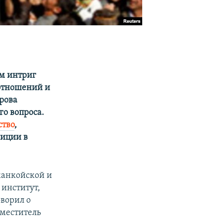
м интриг
 отношений и
рова
о вопроса.
ство
,
зиции в
жанкойской и
институт,
оворил о
аместитель