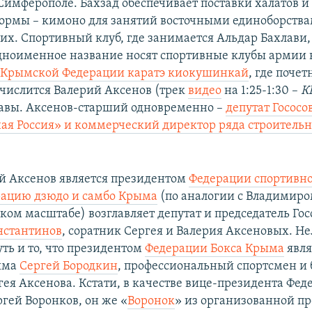
Симферополе. Бахзад обеспечивает поставки халатов и
ормы – кимоно для занятий восточными единоборства
их. Спортивный клуб, где занимается Альдар Бахлави,
дноименное название носят спортивные клубы армии в
а
Крымской Федерации каратэ киокушинкай
, где поче
числится Валерий Аксенов (трек
видео
на 1:25-1:30 –
К
авы. Аксенов-старший одновременно –
депутат Гососо
ая Россия» и коммерческий директор ряда строитель
й Аксенов является президентом
Федерации спортивн
ацию дзюдо и самбо Крыма
(по аналогии с Владимир
ском масштабе) возглавляет депутат и председатель Го
нстантинов
, соратник Сергея и Валерия Аксеновых. 
ть и то, что президентом
Федерации Бокса Крыма
явля
ыма
Сергей Бородкин
, профессиональный спортсмен и
гея Аксенова. Кстати, в качестве вице-президента Фед
ргей Воронков, он же «
Воронок
» из организованной п