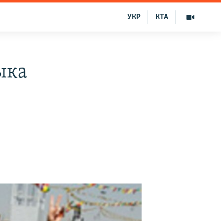
УКР
КТА
ыка