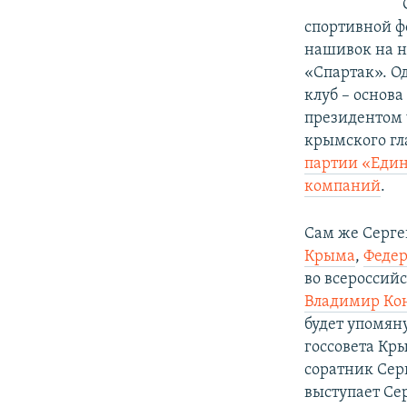
спортивной ф
нашивок на н
«Спартак». О
клуб – основ
президентом 
крымского гл
партии «Един
компаний
.
Сам же Серге
Крыма
,
Федер
во всероссий
Владимир Ко
будет упомяну
госсовета Кр
соратник Сер
выступает Се