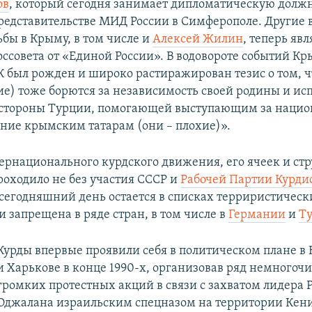
ов
, который сегодня занимает дипломатическую должн
представительстве МИД России в Симферополе. Другие
ьбы в Крыму, в том числе и
Алексей Жилин
, теперь яв
оссовета от «Единой России». В водовороте событий К
 был рожден и широко растиражирован тезис о том, ч
ие) тоже борются за независимость своей родины и и
 стороны Турции, помогающей выступающим за нацио
ние крымским татарам (они – плохие)».
ернационального курдского движения, его ячеек и стр
роходило не без участия СССР и
Рабочей Партии Курди
 сегодняшний день остается в списках терриристическ
 запрещена в ряде стран, в том числе в
Германии
и
Т
Курды впервые проявили себя в политическом плане в
и Харькове в конце 1990-х, организовав ряд немногоч
громких протестных акций в связи с захватом лидера
Оджалана израильским спецназом на территории Кен