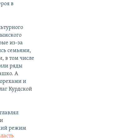
роя в
льтурного
рымского
рые из-за
ясь семьями,
, в том числе
нили ряды
ашко. А
 орехами и
лаг Курдской
зглавлял
 и
ский режим
власть