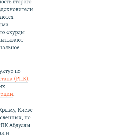
ость второго
 вдохновители
ляются
рыма
то «курды
спытывают
нальное
уктур по
стана (РПК)
.
их
урции
.
 Крыму, Киеве
исленных, но
 РПК Абдуллы
ии и