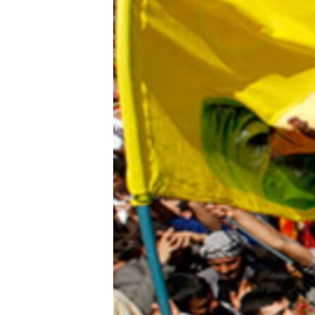
ПОБЕДИТЕЛЕЙ НЕ СУДЯТ?
КРЫМ.НЕПОКОРЕННЫЙ
ELIFBE
УКРАИНСКАЯ ПРОБЛЕМА КРЫМА