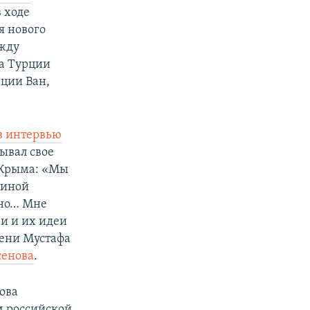
в ходе
я нового
ежду
ла Турции
ции Ван,
в интервью
ывал свое
 Крыма: «Мы
щиной
вно… Мне
и и их идеи
мени Мустафа
сенова
.
ова
м российской