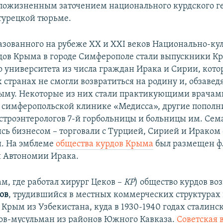
пожизненным заточением национального курдского ге
турецкой тюрьме.
азованного на рубеже XX и XXI веков Национально-ку
дов Крыма в городе Симферополе стали выпускники К
 университета из числа граждан Ирака и Сирии, кото
 странах не смогли возвратиться на родину и, обзавед
рыму. Некоторые из них стали практикующими врачами
й симферопольской клинике «Медисса», другие попол
астроэнтерологов 7-й горбольницы и больницы им. Сем
ись бизнесом – торговали с Турцией, Сирией и Ираком
. На эмблеме
общества курдов Крыма
был размещен ф
 Автономии Ирака.
м, где работал хирург Цеков –
КР
) общество курдов во
ов
, трудившийся в местных коммерческих структурах
Крым из Узбекистана, куда в 1930-1940 годах сталин
ов-мусульман из районов Южного Кавказа.
Советская 