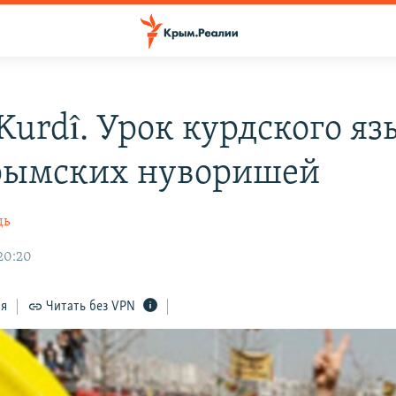
Kurdî. Урок курдского яз
рымских нуворишей
дь
 20:20
ся
Читать без VPN