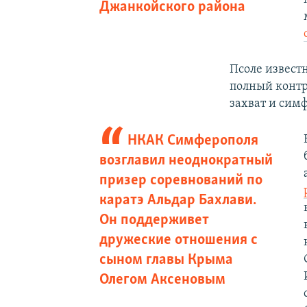
Джанкойского района
Псоле извест
полный контр
захват и сим
НКАК Симферополя
возглавил неоднократный
призер соревнований по
каратэ Альдар Бахлави.
Он поддерживет
дружеские отношения с
сыном главы Крыма
Олегом Аксеновым