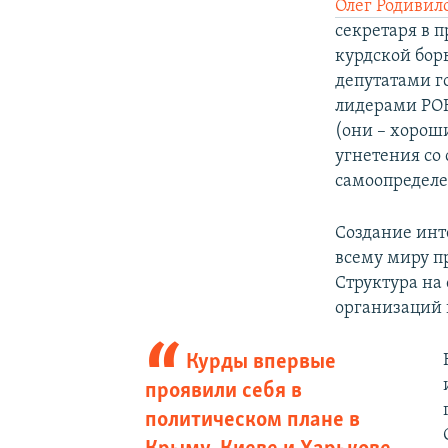
Олег Родивил
секретаря в 
курдской бор
депутатами г
лидерами РОК
(они – хорош
угнетения со
самоопределе
Создание инт
всему миру п
Структура на
организаций и
Курды впервые
проявили себя в
политическом плане в