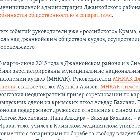
муниципальной администрации Джанкойского района
обвиняется общественностью в сепаратизме
.
ных событий руководители уже «российского» Крыма, 
оль над джанкойским обществом курдов, осуществил
феропольского.
В марте-июне 2015 года в Джанкойском районе и в Си
были зарегистрированы муниципальные национальны
автономии курдов (МНКАК). Руководителем
МНКАК Дж
района
стал все тот же Мустафа Азизов.
МНКАК Симфер
возглавил неоднократный призер соревнований по кар
выпускник одной из крымских школ Альдар Бахлави. 
юноша поддерживет дружеские отношения с сыном г
Олегом Аксеновым. Папа Альдара – Бахзад Бахлави, – 
Ирака, тоже учился в Крымском медицинском универс
совместно с товарищами по борьбе за свободу владеет 