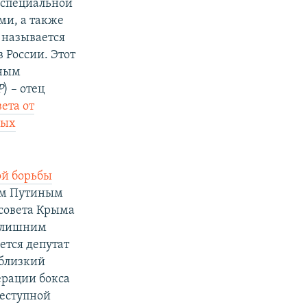
 специальной
ми, а также
 называется
 России. Этот
тным
Р
) – отец
вета от
ных
ой борьбы
ом Путиным
ссовета Крыма
Нелишним
ется депутат
 близкий
ерации бокса
реступной