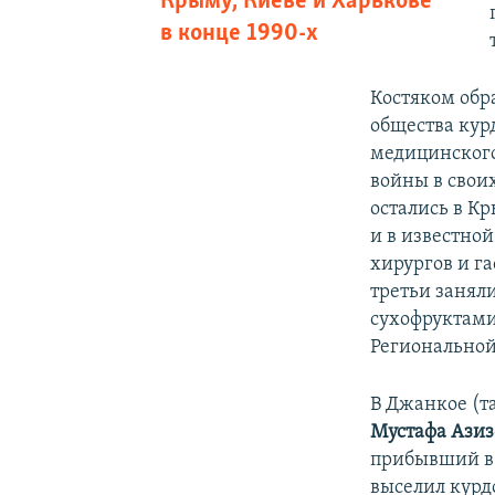
Крыму, Киеве и Харькове
в конце 1990-х
Костяком обр
общества кур
медицинского
войны в своих
остались в К
и в известно
хирургов и г
третьи занял
сухофруктами
Региональной
В Джанкое (та
Мустафа Азиз
прибывший в 
выселил курд