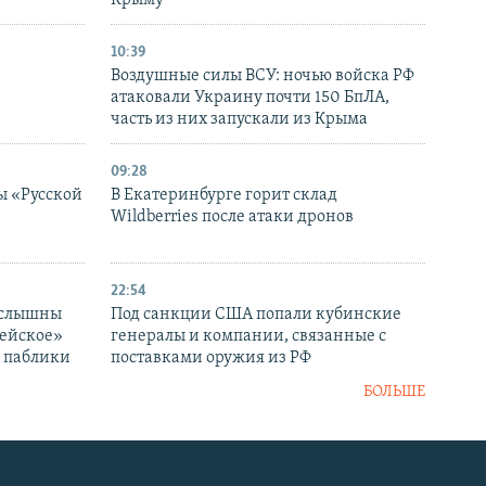
в
Крыму
10:39
Воздушные силы ВСУ: ночью войска РФ
атаковали Украину почти 150 БпЛА,
часть из них запускали из Крыма
09:28
ы «Русской
В Екатеринбурге горит склад
Wildberries после атаки дронов
22:54
 слышны
Под санкции США попали кубинские
дейское»
генералы и компании, связанные с
– паблики
поставками оружия из РФ
БОЛЬШЕ