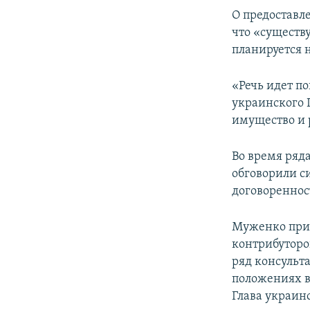
О предоставл
что «существ
планируется 
«Речь идет п
украинского 
имущество и 
Во время ряд
обговорили с
договореннос
Муженко прин
контрибуторо
ряд консульт
положениях в
Глава украин