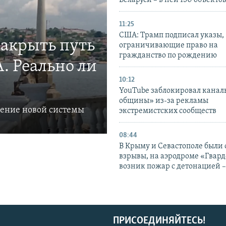
Беларуси – в ней 150 объекто
11:25
США: Трамп подписал указы,
закрыть путь
ограничивающие право на
гражданство по рождению
. Реально ли
10:12
YouTube заблокировал канал
общины» из-за рекламы
ление новой системы
экстремистских сообществ
08:44
В Крыму и Севастополе были
взрывы, на аэродроме «Гвар
возник пожар с детонацией 
ПРИСОЕДИНЯЙТЕСЬ!