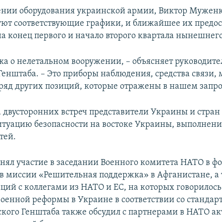
ении оборудования украинской армии, Виктор Муженк
уют соответствующие графики, и ближайшее их предо
на конец первого и начало второго квартала нынешнего
ока о нелетальном вооружении, – объясняет руководите
Генштаба. – Это приборы наблюдения, средства связи,
ряд других позиций, которые отражены в нашем запро
а двусторонних встреч представители Украины и стра
итуацию безопасности на востоке Украины, выполнен
тей.
ял участие в заседании Военного комитета НАТО в фо
в миссии «Решительная поддержка» в Афганистане, а 
аций с коллегами из НАТО и ЕС, на которых говорилось
оенной реформы в Украине в соответствии со стандар
ского Генштаба также обсудил с партнерами в НАТО а