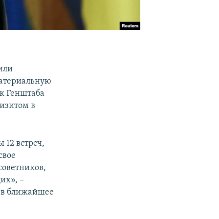
или
материальную
к Генштаба
изитом в
 12 встреч,
свое
советников,
их», –
о в ближайшее