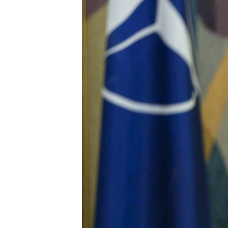
ПОБЕДИТЕЛЕЙ НЕ СУДЯТ?
КРЫМ.НЕПОКОРЕННЫЙ
ELIFBE
УКРАИНСКАЯ ПРОБЛЕМА КРЫМА