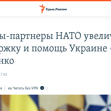
ы-партнеры НАТО увели
ржку и помощь Украине 
нко
17:42
ся
Читать без VPN