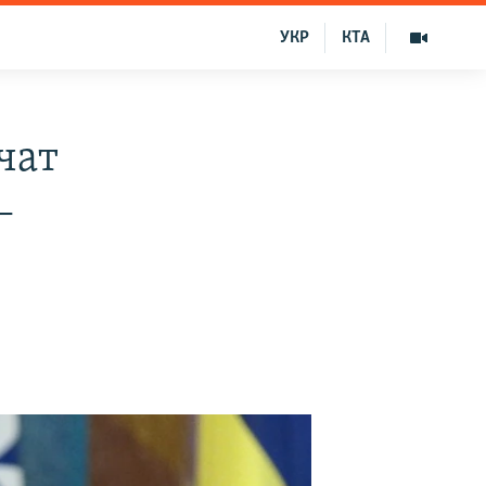
УКР
КТА
чат
–