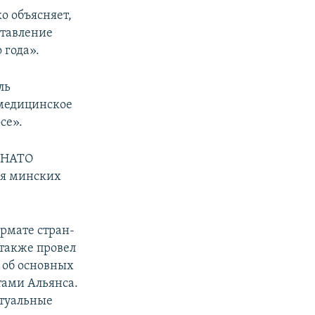
о объясняет,
ставление
 года».
ль
 медицинское
се».
н НАТО
ия минских
рмате стран-
также провел
 об основных
тами Альянса.
ктуальные