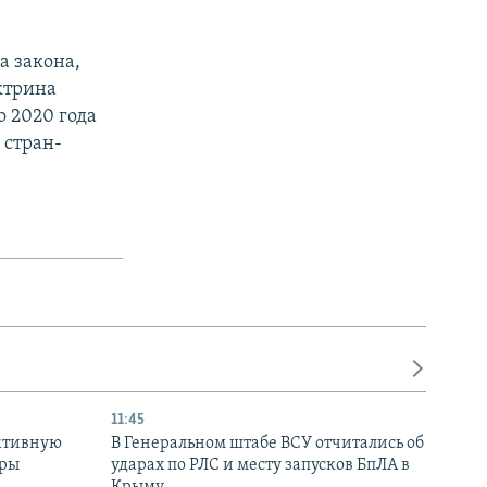
а закона,
октрина
о 2020 года
 стран-
11:45
ктивную
В Генеральном штабе ВСУ отчитались об
уры
ударах по РЛС и месту запусков БпЛА в